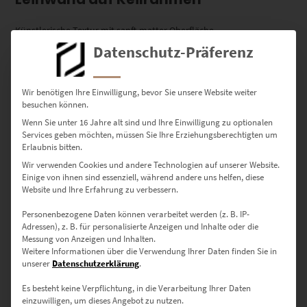
Künstlerische Textur mit sanft-matter Oberfläche
Datenschutz-Präferenz
Aufgespannt auf hochwertigem Holzkeilrahmen
Natürlich wirkende Wiedergabe mit stilvollem Galeriecharakter
Wir benötigen Ihre Einwilligung, bevor Sie unsere Website weiter
besuchen können.
Ideal für Wohnräume oder kreative Arbeitsbereiche
Wenn Sie unter 16 Jahre alt sind und Ihre Einwilligung zu optionalen
Services geben möchten, müssen Sie Ihre Erziehungsberechtigten um
➤
Mehr erfahren unter
:
Details zu Leinwandbildern
Erlaubnis bitten.
Wir verwenden Cookies und andere Technologien auf unserer Website.
Poster – seidenmatter Premiumdruck
Einige von ihnen sind essenziell, während andere uns helfen, diese
Website und Ihre Erfahrung zu verbessern.
Flexibel, hochwertig und vielseitig einsetzbar
Personenbezogene Daten können verarbeitet werden (z. B. IP-
Adressen), z. B. für personalisierte Anzeigen und Inhalte oder die
Feines, seidenmattes Papier mit klaren Tonwerten
Messung von Anzeigen und Inhalten.
Weitere Informationen über die Verwendung Ihrer Daten finden Sie in
unserer
Datenschutzerklärung
.
Perfekt für dezente Akzente oder gerahmte Präsentationen
Es besteht keine Verpflichtung, in die Verarbeitung Ihrer Daten
➤
Mehr erfahren unter
:
Details zu Postern
einzuwilligen, um dieses Angebot zu nutzen.