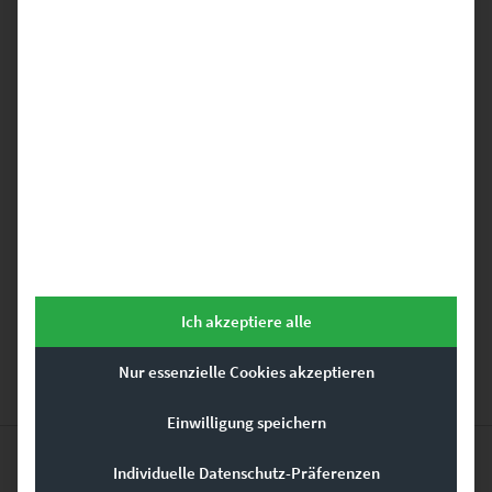
Ich habe die
Datenschutzerklärung
gelesen und stimme ihr
zu.
*
Ich akzeptiere alle
Nur essenzielle Cookies akzeptieren
Einwilligung speichern
Individuelle Datenschutz-Präferenzen