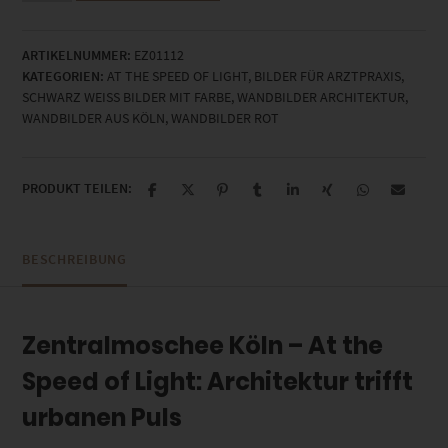
Köln
At
ARTIKELNUMMER:
EZ01112
the
KATEGORIEN:
AT THE SPEED OF LIGHT
,
BILDER FÜR ARZTPRAXIS
,
Speed
SCHWARZ WEISS BILDER MIT FARBE
,
WANDBILDER ARCHITEKTUR
,
of
WANDBILDER AUS KÖLN
,
WANDBILDER ROT
Light
Menge
PRODUKT TEILEN:
BESCHREIBUNG
Zentralmoschee Köln – At the
Speed of Light: Architektur trifft
urbanen Puls