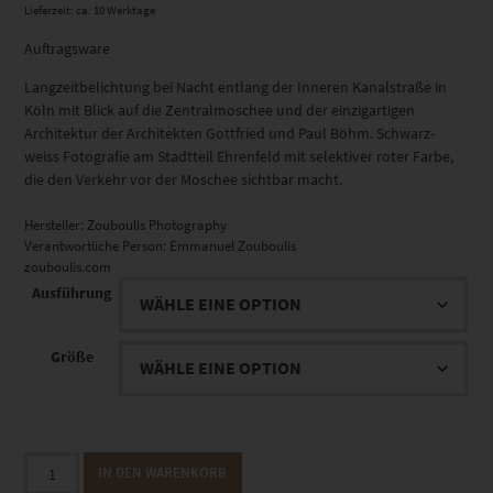
Lieferzeit: ca. 10 Werktage
Auftragsware
Langzeitbelichtung bei Nacht entlang der Inneren Kanalstraße in
Köln mit Blick auf die Zentralmoschee und der einzigartigen
Architektur der Architekten Gottfried und Paul Böhm. Schwarz-
weiss Fotografie am Stadtteil Ehrenfeld mit selektiver roter Farbe,
die den Verkehr vor der Moschee sichtbar macht.
Hersteller:
Zouboulis Photography
Verantwortliche Person:
Emmanuel Zouboulis
zouboulis.com
Ausführung
Größe
EZ01112
IN DEN WARENKORB
Zentralmoschee