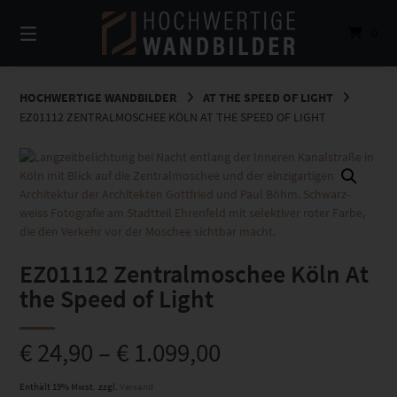
Springe
zum
0
Inhalt
HOCHWERTIGE WANDBILDER
AT THE SPEED OF LIGHT
EZ01112 ZENTRALMOSCHEE KÖLN AT THE SPEED OF LIGHT
EZ01112 Zentralmoschee Köln At
the Speed of Light
€
24,90
–
€
1.099,00
Enthält 19% Mwst.
zzgl.
Versand