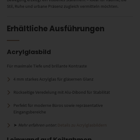
Stil, Ruhe und urbane Präsenz zugleich vermitteln möchten.
Erhältliche Ausführungen
Acrylglasbild
Für maximale Tiefe und brillante Kontraste
4 mm starkes Acrylglas für gläsernen Glanz
Rückseitige Veredelung mit Alu-Dibond für Stabilität
Perfekt für moderne Büros sowie repräsentative
Eingangsbereiche
➤
Mehr erfahren unter
:
Details zu Acrylglasbildern
Leinwand auf Keilrahmen