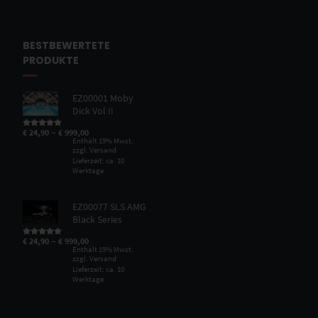
BESTBEWERTETE
PRODUKTE
EZ00001 Moby
Dick Vol II
–
€
24,90
€
999,00
Bewertet mit
5.00
von 5
Enthält 19% Mwst.
zzgl.
Versand
Lieferzeit: ca. 10
Werktage
EZ00077 SLS AMG
Black Series
–
€
24,90
€
999,00
Bewertet mit
5.00
von 5
Enthält 19% Mwst.
zzgl.
Versand
Lieferzeit: ca. 10
Werktage