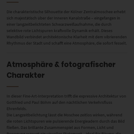
Die charakteristische Silhouette der Kölner Zentralmoschee erhebt
sich majestätisch über der Inneren Kanalstraße – eingefangen in
einer langzeitbelichteten Schwarzweißaufnahme, die durch
selektive rote Lichtspuren kraftvolle Dynamik erhält. Dieses
Wandbild verbindet architektonische Klarheit mit dem vibrierenden
Rhythmus der Stadt und schafft eine Atmosphäre, die sofort fesselt.
Atmosphäre & fotografischer
Charakter
In dieser Fine-Art-Interpretation trifft die expressive Architektur von
Gottfried und Paul Böhm auf den nächtlichen Verkehrsfluss
Ehrenfelds.
Die Langzeitbelichtung lässt die Moschee zeitlos wirken, während
die roten Lichtspuren wie pulsierende Energieadern durch das Bild
fließen. Das brillante Zusammenspiel aus Formen, Licht und
Bewegung erzeugt ein visuelles Statement – ideal für Räume, die