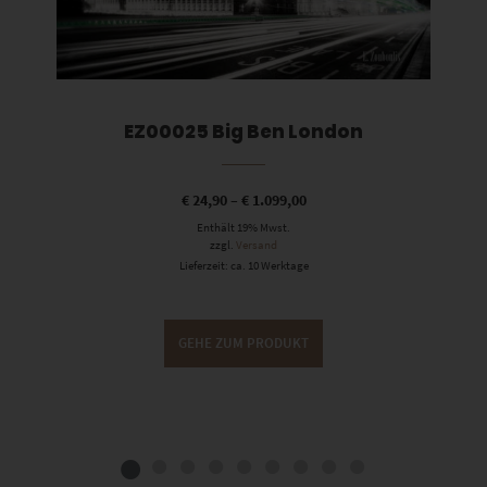
EZ00025 Big Ben London
€
24,90
–
€
1.099,00
Enthält 19% Mwst.
zzgl.
Versand
Lieferzeit: ca. 10 Werktage
GEHE ZUM PRODUKT