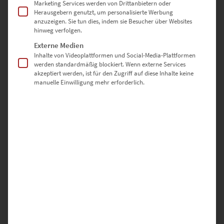
120 × 80 cm
– Ein starkes Statement für großzügige Flure oder
Marketing Services werden von Drittanbietern oder
Herausgebern genutzt, um personalisierte Werbung
lichtdurchflutete Büros
anzuzeigen. Sie tun dies, indem sie Besucher über Websites
hinweg verfolgen.
135 × 90 cm
– Für repräsentative Wände, die architektonische
Wirkung zeigen sollen
Externe Medien
Inhalte von Videoplattformen und Social-Media-Plattformen
werden standardmäßig blockiert. Wenn externe Services
150 × 100 cm
– Maximale Präsenz für Hotellobbys oder
akzeptiert werden, ist für den Zugriff auf diese Inhalte keine
öffentliche Empfangsbereiche
manuelle Einwilligung mehr erforderlich.
Sonderformate
Sonderformate sind auf Anfrage möglich – nutze dazu einfach unser
Kontaktformular
.
Warum hochwertige-
wandbilder.de?