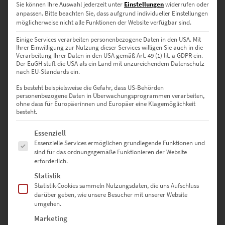
Sie können Ihre Auswahl jederzeit unter
Einstellungen
widerrufen oder
anpassen.
Bitte beachten Sie, dass aufgrund individueller Einstellungen
möglicherweise nicht alle Funktionen der Website verfügbar sind.
Verfügbare Größen & passende
Einige Services verarbeiten personenbezogene Daten in den USA. Mit
Einsatzzwecke
Ihrer Einwilligung zur Nutzung dieser Services willigen Sie auch in die
Verarbeitung Ihrer Daten in den USA gemäß Art. 49 (1) lit. a GDPR ein.
Der EuGH stuft die USA als ein Land mit unzureichendem Datenschutz
nach EU-Standards ein.
30 × 20 cm
– Ideal für kleine Wandflächen oder stilvolle Akzente
Es besteht beispielsweise die Gefahr, dass US-Behörden
in Besprechungsräumen
personenbezogene Daten in Überwachungsprogrammen verarbeiten,
ohne dass für Europäerinnen und Europäer eine Klagemöglichkeit
45 × 30 cm
– Perfekt für Sideboards oder kompakte Praxisräume
besteht.
Es folgt eine Liste der Service-Gruppen, für die eine Einwilligung erte
Essenziell
60 × 40 cm
– Beliebt für moderne Home-Offices und private
Essenzielle Services ermöglichen grundlegende Funktionen und
Wohnbereiche
sind für das ordnungsgemäße Funktionieren der Website
erforderlich.
75 × 50 cm
– Setzt markante architektonische Highlights in
Studios oder Kreativbüros
Statistik
Statistik-Cookies sammeln Nutzungsdaten, die uns Aufschluss
darüber geben, wie unsere Besucher mit unserer Website
90 × 60 cm
– Wirkt hervorragend in Eingangsbereichen urbaner
umgehen.
Firmenstandorte
Marketing