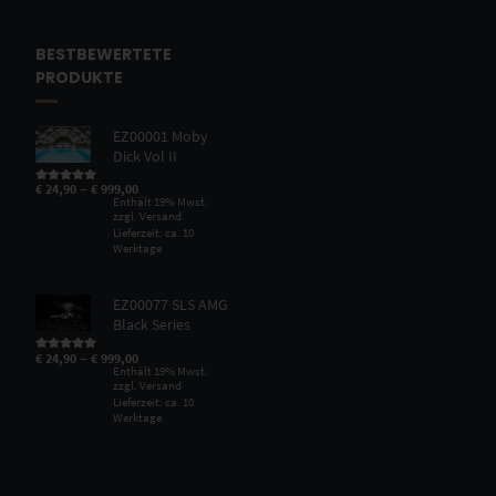
BESTBEWERTETE
PRODUKTE
EZ00001 Moby
Dick Vol II
–
€
24,90
€
999,00
Bewertet mit
5.00
von 5
Enthält 19% Mwst.
zzgl.
Versand
Lieferzeit: ca. 10
Werktage
EZ00077 SLS AMG
Black Series
–
€
24,90
€
999,00
Bewertet mit
5.00
von 5
Enthält 19% Mwst.
zzgl.
Versand
Lieferzeit: ca. 10
Werktage