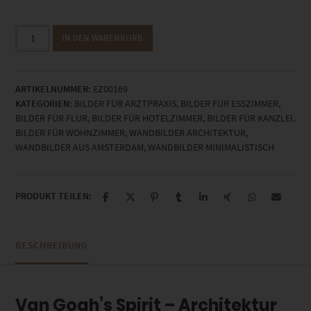
EZ00169
IN DEN WARENKORB
Van
Gogh's
Spirit
ARTIKELNUMMER:
EZ00169
Menge
KATEGORIEN:
BILDER FÜR ARZTPRAXIS
,
BILDER FÜR ESSZIMMER
,
BILDER FÜR FLUR
,
BILDER FÜR HOTELZIMMER
,
BILDER FÜR KANZLEI
,
BILDER FÜR WOHNZIMMER
,
WANDBILDER ARCHITEKTUR
,
WANDBILDER AUS AMSTERDAM
,
WANDBILDER MINIMALISTISCH
PRODUKT TEILEN:
BESCHREIBUNG
Van Gogh’s Spirit – Architektur