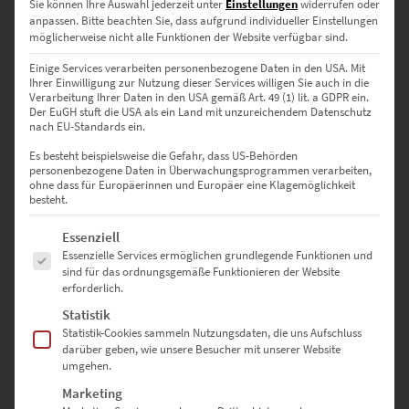
Sie können Ihre Auswahl jederzeit unter
Einstellungen
widerrufen oder
anpassen.
Bitte beachten Sie, dass aufgrund individueller Einstellungen
75 × 50 cm
– Elegant in Architekturbüros oder urbanen
möglicherweise nicht alle Funktionen der Website verfügbar sind.
Wohnlofts
Einige Services verarbeiten personenbezogene Daten in den USA. Mit
Ihrer Einwilligung zur Nutzung dieser Services willigen Sie auch in die
90 × 60 cm
– Perfekte Größe für Konferenzräume oder
Verarbeitung Ihrer Daten in den USA gemäß Art. 49 (1) lit. a GDPR ein.
Beratungsflächen
Der EuGH stuft die USA als ein Land mit unzureichendem Datenschutz
nach EU-Standards ein.
120 × 80 cm
– Großzügige Wirkung für Hotellounges oder
Es besteht beispielsweise die Gefahr, dass US-Behörden
Kanzleien
personenbezogene Daten in Überwachungsprogrammen verarbeiten,
ohne dass für Europäerinnen und Europäer eine Klagemöglichkeit
besteht.
135 × 90 cm
– Für große Wandflächen mit architektonischer
Aussagekraft
Es folgt eine Liste der Service-Gruppen, für die eine Einwilligung erte
Essenziell
Essenzielle Services ermöglichen grundlegende Funktionen und
150 × 100 cm
– Maximaler Eindruck in modernen
sind für das ordnungsgemäße Funktionieren der Website
Unternehmensräumen oder Galerien
erforderlich.
Statistik
Statistik-Cookies sammeln Nutzungsdaten, die uns Aufschluss
Sonderformate sind auf Anfrage möglich – nutze dazu einfach
darüber geben, wie unsere Besucher mit unserer Website
unser
Kontaktformular
umgehen.
Marketing