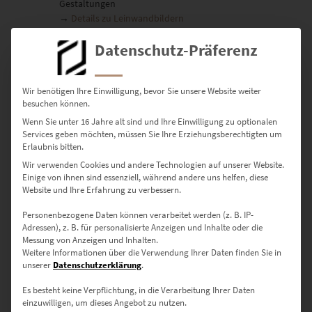
Gestaltungen
→
Details zu Leinwandbildern
Datenschutz-Präferenz
Poster
Seidenmatter Premiumdruck auf festem Papier
Wir benötigen Ihre Einwilligung, bevor Sie unsere Website weiter
besuchen können.
Vielseitig einsetzbar, ideal für minimalistische Interieurs
→
Details zu Postern
Wenn Sie unter 16 Jahre alt sind und Ihre Einwilligung zu optionalen
Services geben möchten, müssen Sie Ihre Erziehungsberechtigten um
Erlaubnis bitten.
Wir verwenden Cookies und andere Technologien auf unserer Website.
Verfügbare Größen &
Einige von ihnen sind essenziell, während andere uns helfen, diese
Raumvorschläge
Website und Ihre Erfahrung zu verbessern.
Personenbezogene Daten können verarbeitet werden (z. B. IP-
30 × 20 cm
– Für kleine Wandnischen oder dezente
Adressen), z. B. für personalisierte Anzeigen und Inhalte oder die
Architekturakzente
Messung von Anzeigen und Inhalten.
Weitere Informationen über die Verwendung Ihrer Daten finden Sie in
45 × 30 cm
– Passend für Sideboards oder Empfangsbereiche
unserer
Datenschutzerklärung
.
Es besteht keine Verpflichtung, in die Verarbeitung Ihrer Daten
60 × 40 cm
– Ideal für moderne Homeoffices oder kreative
einzuwilligen, um dieses Angebot zu nutzen.
Ateliers