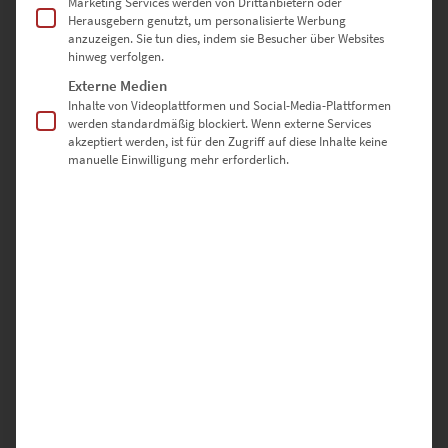
Marketing Services werden von Drittanbietern oder
Warum hochwertige-wandbilder.de?
Herausgebern genutzt, um personalisierte Werbung
anzuzeigen. Sie tun dies, indem sie Besucher über Websites
hinweg verfolgen.
✅ Direkt vom Fotografen – keine Zwischenhändler
Externe Medien
✅ Individuell gefertigt in Deutschland
Inhalte von Videoplattformen und Social-Media-Plattformen
werden standardmäßig blockiert. Wenn externe Services
akzeptiert werden, ist für den Zugriff auf diese Inhalte keine
✅ Auswahl aus drei edlen Ausführungen
manuelle Einwilligung mehr erforderlich.
✅ Sicher verpackt & schnell versendet
✅ Regional einzigartig – Architektur aus Amsterdam als
Designobjekt
Jetzt entdecken – und mit
Van Gogh’s
Spirit
zeitlose Architektur und
moderne Ruhe an deine Wand
bringen.