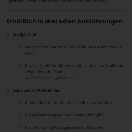
Kanzleien, Praxen oder anspruchsvollen Wohnkonzepten.
Erhältlich in drei edlen Ausführungen
Acrylglasbild
Modernste Brillanz und Tiefenwirkung in 4 mm starkem
Acryl
Rückseitig mit Alu-Dibond veredelt – höchste Qualität für
zeitgenössische Räume
→
Details zu Acrylglasbildern
Leinwand auf Keilrahmen
Künstlerisch-matte Oberfläche mit klarer Struktur
Auf Keilrahmen gespannt – direkt aufhängbar
Ideal für Architekturbegeisterte und kreative