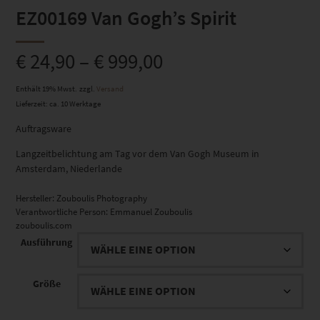
EZ00169 Van Gogh’s Spirit
€
24,90
–
€
999,00
Enthält 19% Mwst.
zzgl.
Versand
Lieferzeit: ca. 10 Werktage
Auftragsware
Langzeitbelichtung am Tag vor dem Van Gogh Museum in
Amsterdam, Niederlande
Hersteller:
Zouboulis Photography
Verantwortliche Person:
Emmanuel Zouboulis
zouboulis.com
Ausführung
Größe