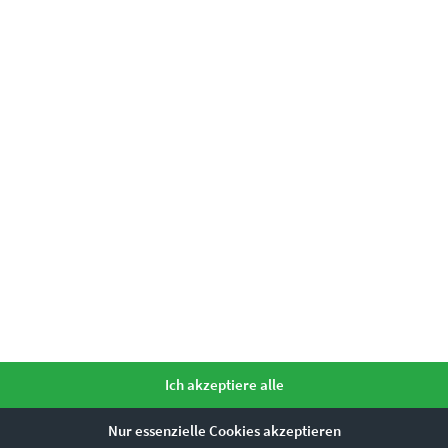
em Charakter
trasse Midnight Shopping“ urbanen Glanz i
elle oder kommerzielle Nutzung lizenziert erhältlich. Bitte nutze d
Ich akzeptiere alle
Nur essenzielle Cookies akzeptieren