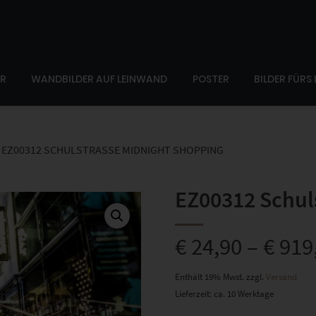
ER
WANDBILDER AUF LEINWAND
POSTER
BILDER FÜRS
EZ00312 SCHULSTRASSE MIDNIGHT SHOPPING
EZ00312 Schul
€
24,90
–
€
919
Enthält 19% Mwst.
zzgl.
Versand
Lieferzeit: ca. 10 Werktage