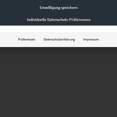
Einwilligung speichern
Individuelle Datenschutz-Präferenzen
Leinwand auf Keilrahmen, Acrylglas
m, 45 x 30 cm, 60 x 40 cm, 75 x 50 cm, 90 x 60 cm, 120 x 80 cm, 135 x 
Präferenzen
Datenschutzerklärung
Impressum