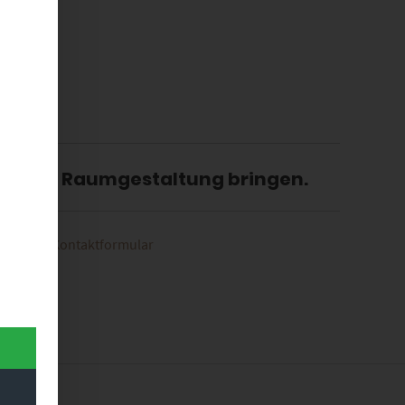
n deine Raumgestaltung bringen.
azu unser
Kontaktformular