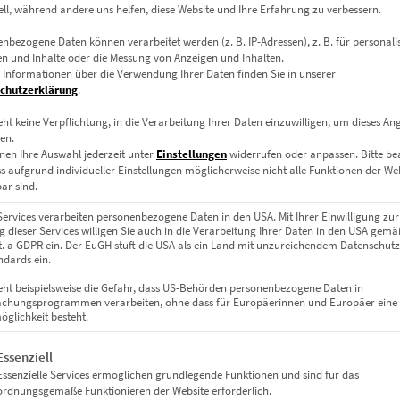
ell, während andere uns helfen, diese Website und Ihre Erfahrung zu verbessern.
nz
nbezogene Daten können verarbeitet werden (z. B. IP-Adressen), z. B. für personalis
n und Inhalte oder die Messung von Anzeigen und Inhalten.
 Informationen über die Verwendung Ihrer Daten finden Sie in unserer
art nach Ladenschluss – still, aber voller visuellem Leben. Spiegel
chutzerklärung
.
uxus. Ideal für Räume, die modernen Stil und städtisches Ambien
eht keine Verpflichtung, in die Verarbeitung Ihrer Daten einzuwilligen, um dieses An
en.
nen Ihre Auswahl jederzeit unter
Einstellungen
widerrufen oder anpassen.
Bitte b
 Anspruch gefertigt
ss aufgrund individueller Einstellungen möglicherweise nicht alle Funktionen der We
ar sind.
Services verarbeiten personenbezogene Daten in den USA. Mit Ihrer Einwilligung zur
 dieser Services willigen Sie auch in die Verarbeitung Ihrer Daten in den USA gemäß
lit. a GDPR ein. Der EuGH stuft die USA als ein Land mit unzureichendem Datenschut
rt
dards ein.
usive Lounges
eht beispielsweise die Gefahr, dass US-Behörden personenbezogene Daten in
chungsprogrammen verarbeiten, ohne dass für Europäerinnen und Europäer eine
glichkeit besteht.
gt eine Liste der Service-Gruppen, für die eine Einwilligung erteil
Essenziell
Essenzielle Services ermöglichen grundlegende Funktionen und sind für das
nnt auf Holzrahmen
ordnungsgemäße Funktionieren der Website erforderlich.