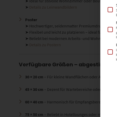
➤ Ideal für stilvolle Wohnzimmer oder Boutique-Hot
➤
Details zu Leinwandbildern
Poster
➤ Hochwertiger, seidenmatter Premiumdruck
➤ Flexibel und leicht zu platzieren – ideal für krea
➤ Beliebt bei modernen Arbeits- und Wohnwelten
➤
Details zu Postern
Verfügbare Größen – abgestimmt 
30 × 20 cm
– Für kleine Wandflächen oder Akzente ü
45 × 30 cm
– Dezent für Wartebereiche oder Flure
60 × 40 cm
– Harmonisch für Empfangsbereiche oder
75 × 50 cm
– Beliebt in Hotellounges oder moderne