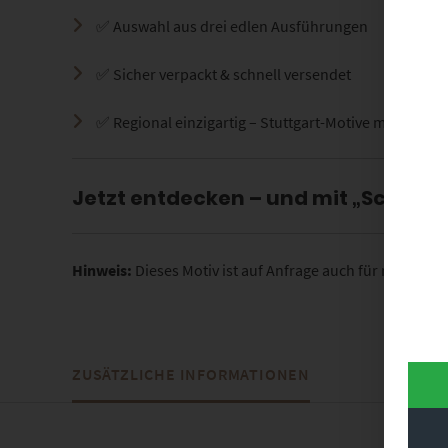
✅ Auswahl aus drei edlen Ausführungen
✅ Sicher verpackt & schnell versendet
✅ Regional einzigartig – Stuttgart-Motive mit urban
Jetzt entdecken – und mit „Schuls
Hinweis:
Dieses Motiv ist auf Anfrage auch für redaktion
ZUSÄTZLICHE INFORMATIONEN