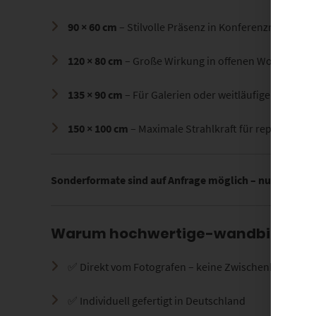
90 × 60 cm
– Stilvolle Präsenz in Konferenzräumen
120 × 80 cm
– Große Wirkung in offenen Wohnberei
135 × 90 cm
– Für Galerien oder weitläufige Arbeits
150 × 100 cm
– Maximale Strahlkraft für repräsentat
Sonderformate sind auf Anfrage möglich – nutze dazu 
Warum hochwertige-wandbilder.d
✅ Direkt vom Fotografen – keine Zwischenhändler
✅ Individuell gefertigt in Deutschland