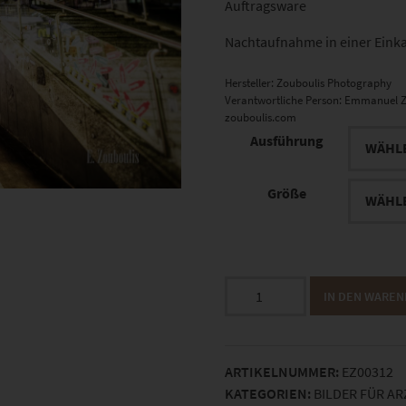
Auftragsware
Nachtaufnahme in einer Einka
Hersteller:
Zouboulis Photography
Verantwortliche Person:
Emmanuel Z
zouboulis.com
Ausführung
Größe
EZ00312
IN DEN WARE
Schulstrasse
Midnight
Shopping
ARTIKELNUMMER:
EZ00312
Menge
KATEGORIEN:
BILDER FÜR A