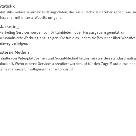
els
Statistik
Statistik-Cookies sammeln Nutzungsdaten, die uns Aufschluss darüber geben, wie un
Besucher mit unserer Website umgehen.
Marketing
Marketing Services werden von Drittanbietern oder Herausgebern genutzt, um
tive Raumkonzepte
personalisierte Werbung anzuzeigen. Sie tun dies, indem sie Besucher über Websites
hinweg verfolgen.
Externe Medien
Inhalte von Videoplattformen und Social-Media-Plattformen werden standardmäßi
blockiert. Wenn externe Services akzeptiert werden, ist für den Zugriff auf diese Inha
keine manuelle Einwilligung mehr erforderlich.
auf Raum und Wirkung
ber Sideboards
 Büros
n Esszimmern