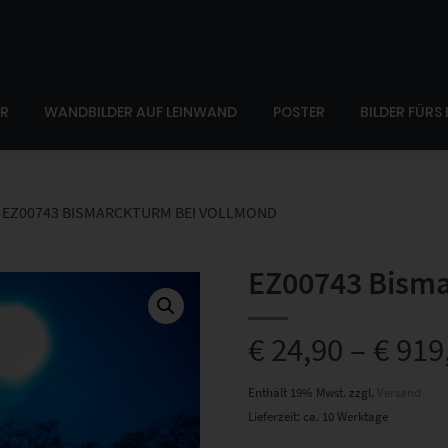
ER
WANDBILDER AUF LEINWAND
POSTER
BILDER FÜRS
EZ00743 BISMARCKTURM BEI VOLLMOND
EZ00743 Bisma
€
24,90
–
€
919
Enthält 19% Mwst.
zzgl.
Versand
Lieferzeit: ca. 10 Werktage