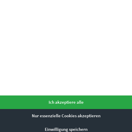
mme ihr zu.
*
Ähnliche Produkte
Ich akzeptiere alle
Dieses Produkt weist mehrere Varianten auf. Die Optionen können auf der Produktseite gewählt werden
Nur essenzielle Cookies akzeptieren
Einwilligung speichern