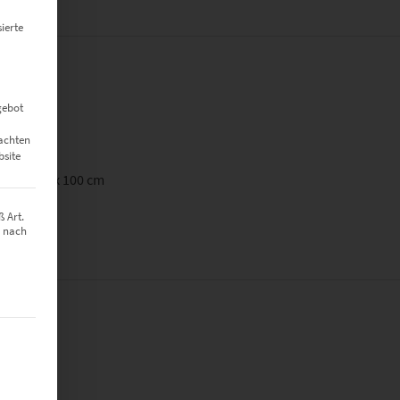
ierte
gebot
eachten
bsite
90 cm, 150 x 100 cm
 Art.
z nach
t werden kann. Die erste Service-Gruppe ist essenziell und kann nich