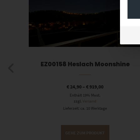
berg
EZ00158 Heslach Moonshine
€
24,90
–
€
919,00
Enthält 19% Mwst.
zzgl.
Versand
Lieferzeit: ca. 10 Werktage
GEHE ZUM PRODUKT