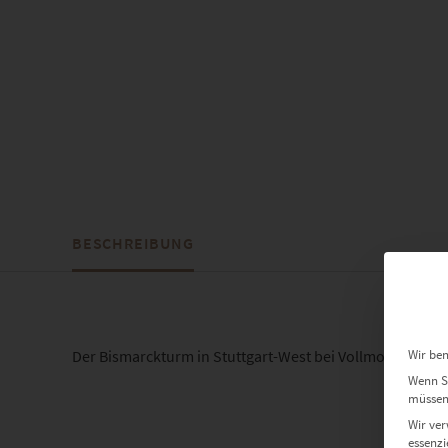
BESCHREIBUNG
Wir ben
Der Bismarckturm in Stuttgart-West bei Vollmond
Wenn Si
müssen 
Wir ver
essenzi