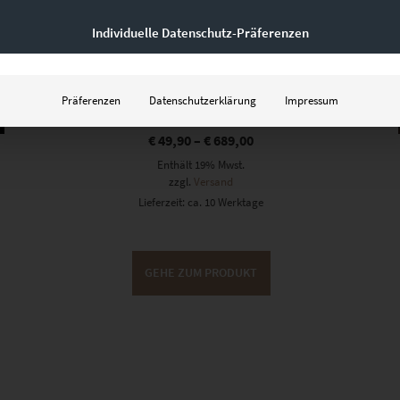
Individuelle Datenschutz-Präferenzen
EZ00129 Flow with the Wind
Präferenzen
Datenschutzerklärung
Impressum
€
49,90
–
€
689,00
Enthält 19% Mwst.
zzgl.
Versand
Lieferzeit: ca. 10 Werktage
GEHE ZUM PRODUKT