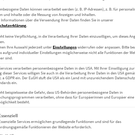
nbezogene Daten können verarbeitet werden (z. B. IP-Adressen), z. B. für personalis
n und Inhalte oder die Messung von Anzeigen und Inhalten.
 Informationen über die Verwendung Ihrer Daten finden Sie in unserer
chutzerklärung
.
eht keine Verpflichtung, in die Verarbeitung Ihrer Daten einzuwilligen, um dieses An
en.
nen Ihre Auswahl jederzeit unter
Einstellungen
widerrufen oder anpassen.
Bitte b
Leinwand auf Keilrahmen, Acrylglas
ss aufgrund individueller Einstellungen möglicherweise nicht alle Funktionen der We
ar sind.
m, 45 x 30 cm, 60 x 40 cm, 75 x 50 cm, 90 x 60 cm, 120 x 80 cm, 135 x 
Services verarbeiten personenbezogene Daten in den USA. Mit Ihrer Einwilligung zur
 dieser Services willigen Sie auch in die Verarbeitung Ihrer Daten in den USA gemäß
lit. a GDPR ein. Der EuGH stuft die USA als ein Land mit unzureichendem Datenschut
dards ein.
eht beispielsweise die Gefahr, dass US-Behörden personenbezogene Daten in
chungsprogrammen verarbeiten, ohne dass für Europäerinnen und Europäer eine
glichkeit besteht.
gt eine Liste der Service-Gruppen, für die eine Einwilligung erteil
Essenziell
Essenzielle Services ermöglichen grundlegende Funktionen und sind für das
ordnungsgemäße Funktionieren der Website erforderlich.