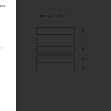
0
sere
0
Bewertungen
0
0
g
lte
0
0
0