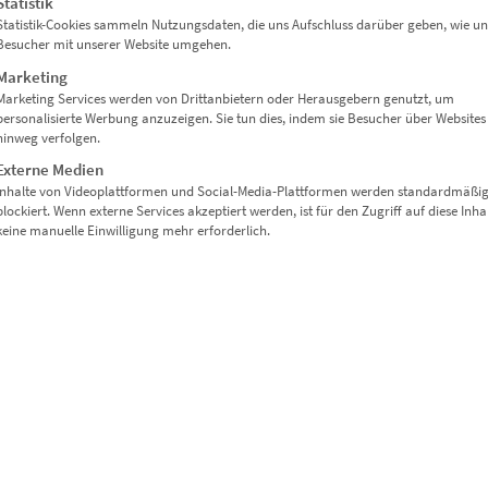
Statistik
Statistik-Cookies sammeln Nutzungsdaten, die uns Aufschluss darüber geben, wie un
Besucher mit unserer Website umgehen.
Marketing
Marketing Services werden von Drittanbietern oder Herausgebern genutzt, um
personalisierte Werbung anzuzeigen. Sie tun dies, indem sie Besucher über Websites
hinweg verfolgen.
Externe Medien
Inhalte von Videoplattformen und Social-Media-Plattformen werden standardmäßi
blockiert. Wenn externe Services akzeptiert werden, ist für den Zugriff auf diese Inha
keine manuelle Einwilligung mehr erforderlich.
ISMARCKTURM BEI VOLLMOND“