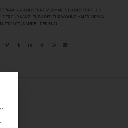
RZTPRAXIS
,
BILDER FÜR ESSZIMMER
,
BILDER FÜR FLUR
,
ILDER FÜR KANZLEI
,
BILDER FÜR WOHNZIMMER
,
URBAN
STUTTGART
,
WANDBILDER BLAU
en,
d