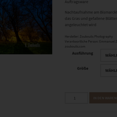
Auftragsware
Nachtaufnahme am Bismarcktu
das Gras und gefallene Blätt
angeleuchtet wird
Hersteller:
Zouboulis Photography
Verantwortliche Person:
Emmanuel Z
zouboulis.com
Ausführung
Größe
EZ00743
IN DEN WARE
Bismarckturm
bei
Vollmond