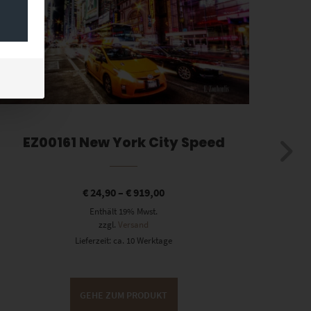
EZ00161 New York City Speed
€
24,90
–
€
919,00
Enthält 19% Mwst.
zzgl.
Versand
Lieferzeit: ca. 10 Werktage
GEHE ZUM PRODUKT