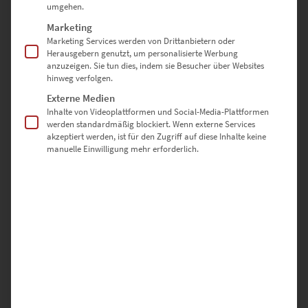
umgehen.
Marketing
Marketing Services werden von Drittanbietern oder
Herausgebern genutzt, um personalisierte Werbung
anzuzeigen. Sie tun dies, indem sie Besucher über Websites
hinweg verfolgen.
Externe Medien
Inhalte von Videoplattformen und Social-Media-Plattformen
werden standardmäßig blockiert. Wenn externe Services
akzeptiert werden, ist für den Zugriff auf diese Inhalte keine
manuelle Einwilligung mehr erforderlich.
EZ00731 Police Interceptor in Stuttgart
€
24,90
–
€
999,00
Enthält 19% Mwst.
zzgl.
Versand
Lieferzeit: ca. 10 Werktage