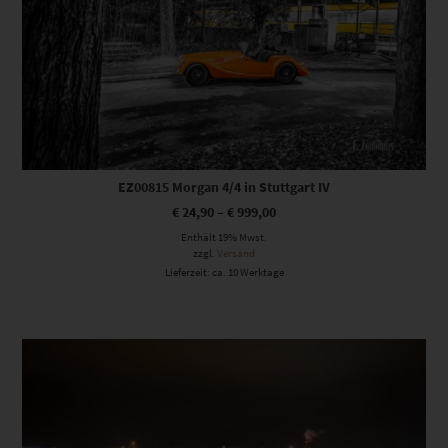
EZ00815 Morgan 4/4 in Stuttgart IV
€
24,90
–
€
999,00
Enthält 19% Mwst.
zzgl.
Versand
Lieferzeit: ca. 10 Werktage
Dieses Produkt weist mehrere Varianten auf. Die Optionen können auf der Produktseite gewählt werden