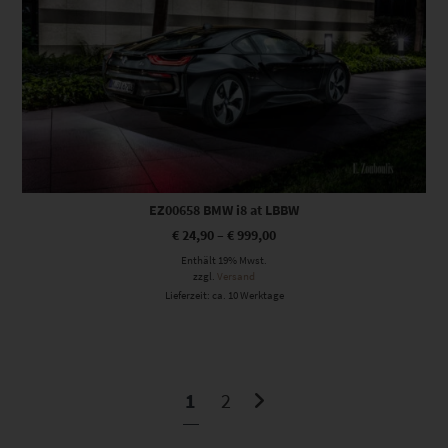
EZ00658 BMW i8 at LBBW
€
24,90
–
€
999,00
Enthält 19% Mwst.
zzgl.
Versand
Lieferzeit: ca. 10 Werktage
1
2