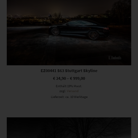
EZ00441 S63 Stuttgart Skyline
€
24,90
–
€
999,00
Enthält 19% Mwst.
zzgl.
Versand
Lieferzeit: ca. 10 Werktage
Dieses Produkt weist mehrere Varianten auf. Die Optionen können auf der Produktseite gewählt werden