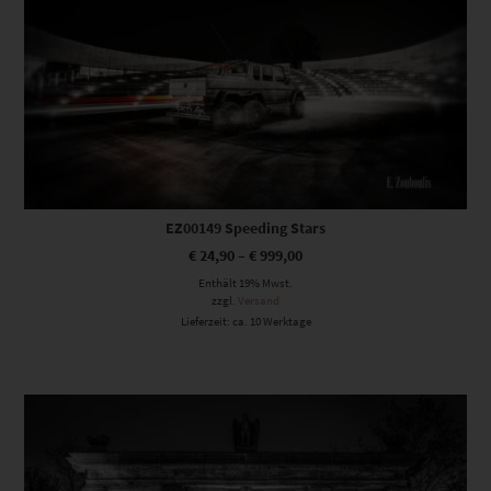
EZ00149 Speeding Stars
€
24,90
–
€
999,00
Enthält 19% Mwst.
zzgl.
Versand
Lieferzeit: ca. 10 Werktage
Dieses Produkt weist mehrere Varianten auf. Die Optionen können auf der Produktseite gewählt werden