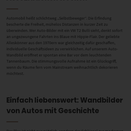
Automobil heißt schlichtweg „Selbstbeweger“. Die Erfindung
bescherte die Freiheit, mühelos Distanzen in kurzer Zeit zu
überwinden. Wer Auto-Bilder mit ein VW T2 Bulli sieht, denkt sofort
an ungezwungene Fahrten ins Blaue mit Hippie-Flair. Der geliebte
Alleskönner aus den 1970ern war gleichzeitig dafür geschaffen,
individuelle Geschäftsideen zu verwirklichen. Auf unserem Auto-
Wandbild eröffnet er spontan eine Bar vor dem leuchtenden
Tannenbaum. Die stimmungsvolle Aufnahme ist ein Glücksgriff,
wenn du Räume fern vom Mainstream weihnachtlich dekorieren
möchtest.
Einfach liebenswert: Wandbilder
von Autos mit Geschichte
Der Pkw ist nicht nur nützlich, sondern der Schlüssel zur modernen