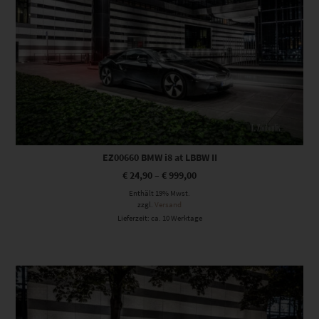
EZ00660 BMW i8 at LBBW II
€
24,90
–
€
999,00
Enthält 19% Mwst.
zzgl.
Versand
Lieferzeit: ca. 10 Werktage
Dieses Produkt weist mehrere Varianten auf. Die Optionen können auf der Produktseite gewählt werden