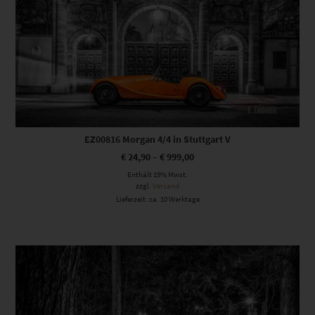
EZ00816 Morgan 4/4 in Stuttgart V
€
24,90
–
€
999,00
Enthält 19% Mwst.
zzgl.
Versand
Lieferzeit: ca. 10 Werktage
Dieses Produkt weist mehrere Varianten auf. Die Optionen können auf der Produktseite gewählt werden