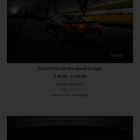
EZ00750 S63 At the Speed of Light
€
24,90
–
€
999,00
Enthält 19% Mwst.
zzgl.
Versand
Lieferzeit: ca. 10 Werktage
Dieses Produkt weist mehrere Varianten auf. Die Optionen können auf der Produktseite gewählt werden