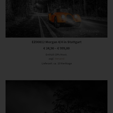
EZ00812 Morgan 4/4 in Stuttgart
€
24,90
–
€
999,00
Enthält 19% Mwst.
zzgl.
Versand
Lieferzeit: ca. 10 Werktage
Dieses Produkt weist mehrere Varianten auf. Die Optionen können auf der Produktseite gewählt werden