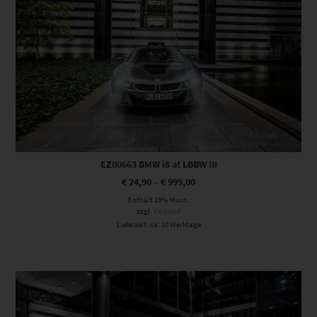
EZ00663 BMW i8 at LBBW III
€
24,90
–
€
999,00
Enthält 19% Mwst.
zzgl.
Versand
Lieferzeit: ca. 10 Werktage
Dieses Produkt weist mehrere Varianten auf. Die Optionen können auf der Produktseite gewählt werden