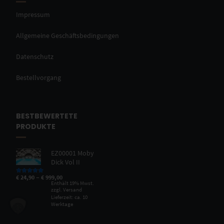
Impressum
Allgemeine Geschäftsbedingungen
Datenschutz
Bestellvorgang
BESTBEWERTETE
PRODUKTE
EZ00001 Moby
Dick Vol II
–
€
24,90
€
999,00
Bewertet mit
5.00
von 5
Enthält 19% Mwst.
zzgl.
Versand
Lieferzeit: ca. 10
Werktage