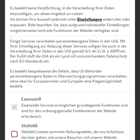
Es besteht keine Verpflichtung, in die Verarbeitung Ihrer Daten
EZ00732 Police Lights
einzuwilligen, um dieses Angebot zu nutzen.
€
24,90
–
€
999,00
Sie können Ihre Auswahl jederzeit unter
Einstellungen
widerrufen oder
anpassen.
Bitte beachten Sie, dass aufgrund individueller Einstellungen
Enthält 19% Mwst.
möglicherweise nicht alle Funktionen der Website verfügbar sind.
zzgl.
Versand
Lieferzeit: ca. 10 Werktage
Einige Services verarbeiten personenbezogene Daten in den USA. Mit
Ihrer Einwilligung zur Nutzung dieser Services willigen Sie auch in die
Verarbeitung Ihrer Daten in den USA gemäß Art. 49 (1) lit. a GDPR ein.
Der EuGH stuft die USA als ein Land mit unzureichendem Datenschutz
Dieses Produkt weist mehrere Varianten auf. Die Optionen können auf der Produktseite gewählt werden
nach EU-Standards ein.
Es besteht beispielsweise die Gefahr, dass US-Behörden
personenbezogene Daten in Überwachungsprogrammen verarbeiten,
ohne dass für Europäerinnen und Europäer eine Klagemöglichkeit
besteht.
Es folgt eine Liste der Service-Gruppen, für die eine Einwilligung erte
Essenziell
Essenzielle Services ermöglichen grundlegende Funktionen und
sind für das ordnungsgemäße Funktionieren der Website
erforderlich.
Statistik
Statistik-Cookies sammeln Nutzungsdaten, die uns Aufschluss
darüber geben, wie unsere Besucher mit unserer Website