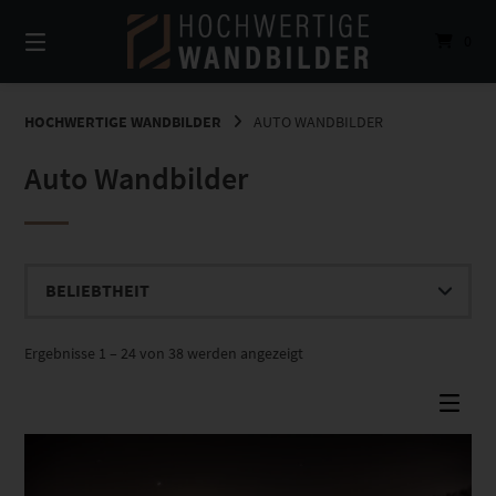
Springe
zum
0
Inhalt
HOCHWERTIGE WANDBILDER
AUTO WANDBILDER
Auto Wandbilder
Nach
Ergebnisse 1 – 24 von 38 werden angezeigt
Beliebtheit
sortiert
Dieses Produkt weist mehrere Varianten auf. Die Optionen können auf der Produktseite gewählt werden