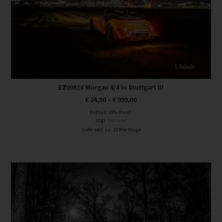
EZ00814 Morgan 4/4 in Stuttgart III
€
24,90
–
€
999,00
Enthält 19% Mwst.
zzgl.
Versand
Lieferzeit: ca. 10 Werktage
Dieses Produkt weist mehrere Varianten auf. Die Optionen können auf der Produktseite gewählt werden