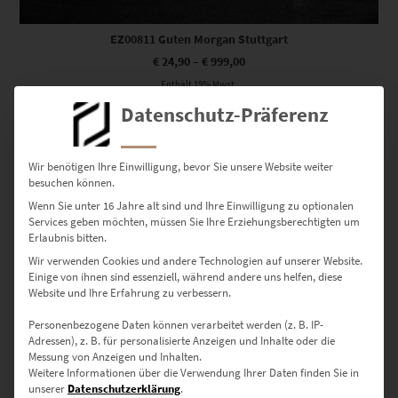
EZ00811 Guten Morgan Stuttgart
€
24,90
–
€
999,00
Enthält 19% Mwst.
zzgl.
Versand
Datenschutz-Präferenz
Lieferzeit: ca. 10 Werktage
Wir benötigen Ihre Einwilligung, bevor Sie unsere Website weiter
Dieses Produkt weist mehrere Varianten auf. Die Optionen können auf der Produktseite gewählt werden
besuchen können.
Wenn Sie unter 16 Jahre alt sind und Ihre Einwilligung zu optionalen
Services geben möchten, müssen Sie Ihre Erziehungsberechtigten um
Erlaubnis bitten.
Wir verwenden Cookies und andere Technologien auf unserer Website.
Einige von ihnen sind essenziell, während andere uns helfen, diese
Website und Ihre Erfahrung zu verbessern.
Personenbezogene Daten können verarbeitet werden (z. B. IP-
Adressen), z. B. für personalisierte Anzeigen und Inhalte oder die
Messung von Anzeigen und Inhalten.
Weitere Informationen über die Verwendung Ihrer Daten finden Sie in
unserer
Datenschutzerklärung
.