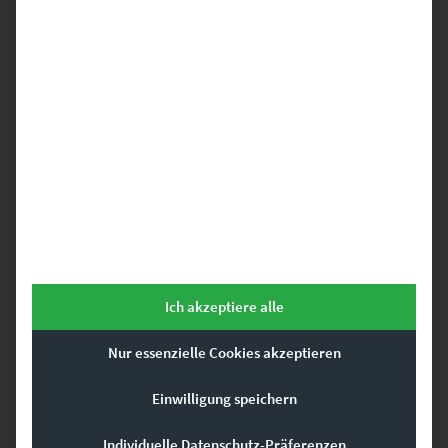
EZ00218 Welcome to Switzerland
€
24,90
–
€
999,00
Enthält 19% Mwst.
zzgl.
Versand
Lieferzeit: ca. 10 Werktage
Ich akzeptiere alle
Nur essenzielle Cookies akzeptieren
Einwilligung speichern
Dein Mercedes Wandbild. Hier findest Du hochwertige Fotografien,
die von Mercedes Fahrzeugen entstanden sind und als Wandbild
online bestellt werden können – z.B. als Leinwand auf Keilrahmen,
Individuelle Datenschutz-Präferenzen