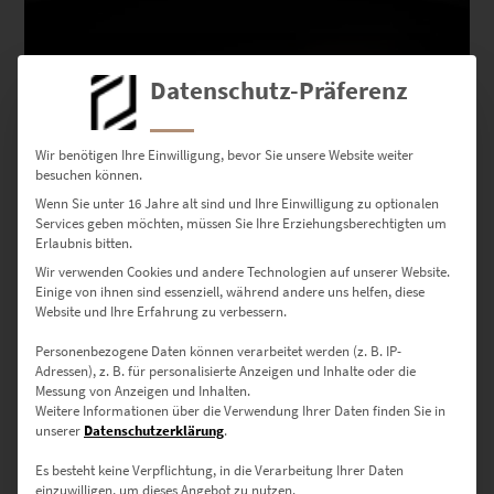
Datenschutz-Präferenz
Wir benötigen Ihre Einwilligung, bevor Sie unsere Website weiter
besuchen können.
Wenn Sie unter 16 Jahre alt sind und Ihre Einwilligung zu optionalen
Services geben möchten, müssen Sie Ihre Erziehungsberechtigten um
Erlaubnis bitten.
EZ00149 Speeding Stars
Wir verwenden Cookies und andere Technologien auf unserer Website.
Einige von ihnen sind essenziell, während andere uns helfen, diese
€
24,90
–
€
999,00
Website und Ihre Erfahrung zu verbessern.
Enthält 19% Mwst.
zzgl.
Versand
Personenbezogene Daten können verarbeitet werden (z. B. IP-
Lieferzeit: ca. 10 Werktage
Adressen), z. B. für personalisierte Anzeigen und Inhalte oder die
Messung von Anzeigen und Inhalten.
Weitere Informationen über die Verwendung Ihrer Daten finden Sie in
unserer
Datenschutzerklärung
.
Dieses Produkt weist mehrere Varianten auf. Die Optionen können auf der Produktseite gewählt werden
Es besteht keine Verpflichtung, in die Verarbeitung Ihrer Daten
einzuwilligen, um dieses Angebot zu nutzen.