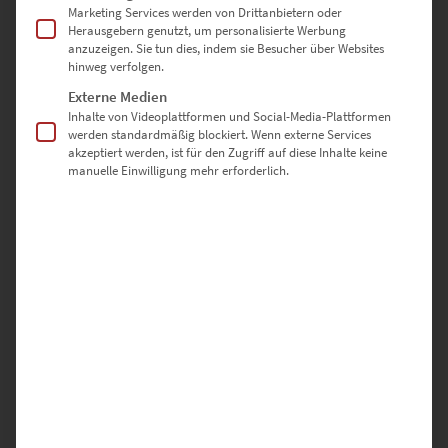
Marketing Services werden von Drittanbietern oder
Herausgebern genutzt, um personalisierte Werbung
anzuzeigen. Sie tun dies, indem sie Besucher über Websites
hinweg verfolgen.
Externe Medien
Inhalte von Videoplattformen und Social-Media-Plattformen
werden standardmäßig blockiert. Wenn externe Services
akzeptiert werden, ist für den Zugriff auf diese Inhalte keine
manuelle Einwilligung mehr erforderlich.
EZ00235 Magic Happens
€
24,90
–
€
999,00
Enthält 19% Mwst.
zzgl.
Versand
Lieferzeit: ca. 10 Werktage
Dieses Produkt weist mehrere Varianten auf. Die Optionen können auf der Produktseite gewählt werden