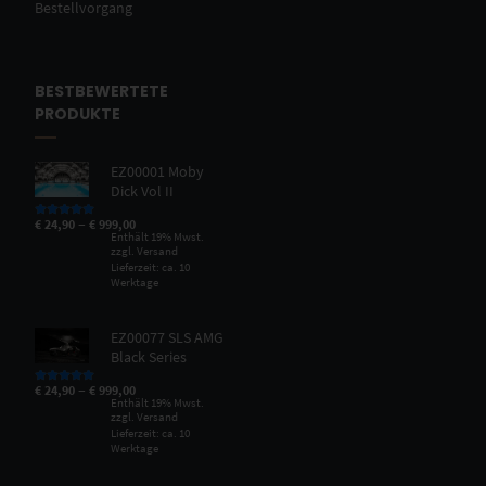
Bestellvorgang
BESTBEWERTETE
PRODUKTE
EZ00001 Moby
Dick Vol II
–
€
24,90
€
999,00
Bewertet mit
5.00
von 5
Enthält 19% Mwst.
zzgl.
Versand
Lieferzeit: ca. 10
Werktage
EZ00077 SLS AMG
Black Series
–
€
24,90
€
999,00
Bewertet mit
5.00
von 5
Enthält 19% Mwst.
zzgl.
Versand
Lieferzeit: ca. 10
Werktage