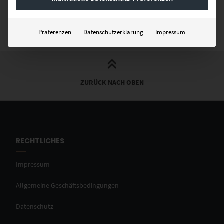
als Poster oder auch hinter Acrylglas. Viel Spaß beim Aussuchen.
Präferenzen
Datenschutzerklärung
Impressum
ZURÜCK NACH OBEN
RECHTLICHES
Impressum
Allgemeine Geschäftsbedingungen
Datenschutz