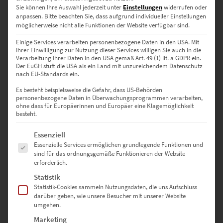
Sie können Ihre Auswahl jederzeit unter
Einstellungen
widerrufen oder
anpassen.
Bitte beachten Sie, dass aufgrund individueller Einstellungen
möglicherweise nicht alle Funktionen der Website verfügbar sind.
Einige Services verarbeiten personenbezogene Daten in den USA. Mit
Ihrer Einwilligung zur Nutzung dieser Services willigen Sie auch in die
Verarbeitung Ihrer Daten in den USA gemäß Art. 49 (1) lit. a GDPR ein.
Der EuGH stuft die USA als ein Land mit unzureichendem Datenschutz
nach EU-Standards ein.
Es besteht beispielsweise die Gefahr, dass US-Behörden
personenbezogene Daten in Überwachungsprogrammen verarbeiten,
ohne dass für Europäerinnen und Europäer eine Klagemöglichkeit
besteht.
EZ00407 GLE under the Bridge
€
24,90
–
€
999,00
Es folgt eine Liste der Service-Gruppen, für die eine Einwilligung erte
Essenziell
Enthält 19% Mwst.
Essenzielle Services ermöglichen grundlegende Funktionen und
zzgl.
Versand
sind für das ordnungsgemäße Funktionieren der Website
Lieferzeit: ca. 10 Werktage
erforderlich.
Statistik
Statistik-Cookies sammeln Nutzungsdaten, die uns Aufschluss
Dieses Produkt weist mehrere Varianten auf. Die Optionen können auf der Produktseite gewählt werden
darüber geben, wie unsere Besucher mit unserer Website
umgehen.
Marketing