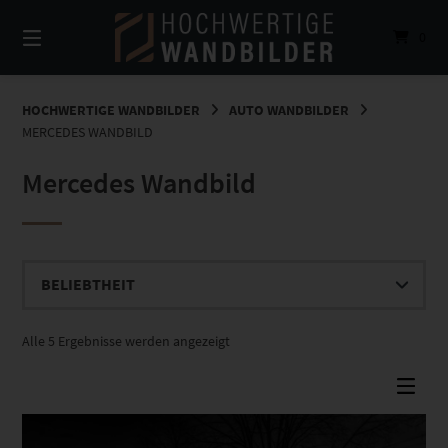
Springe
zum
0
Inhalt
HOCHWERTIGE WANDBILDER
AUTO WANDBILDER
MERCEDES WANDBILD
Mercedes Wandbild
Nach
Alle 5 Ergebnisse werden angezeigt
Beliebtheit
sortiert
Dieses Produkt weist mehrere Varianten auf. Die Optionen können auf der Produktseite gewählt werden