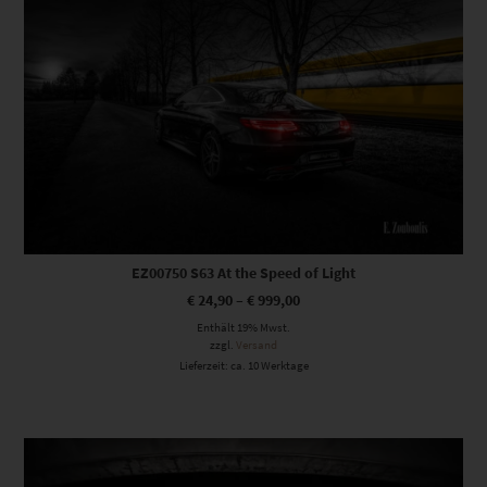
EZ00750 S63 At the Speed of Light
€
24,90
–
€
999,00
Enthält 19% Mwst.
zzgl.
Versand
Lieferzeit: ca. 10 Werktage
Dieses Produkt weist mehrere Varianten auf. Die Optionen können auf der Produktseite gewählt werden