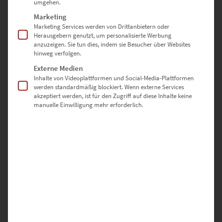
umgehen.
Marketing
60 × 60 cm
– Ausdrucksstark in Technik-affinen Einrichtungen
Marketing Services werden von Drittanbietern oder
Herausgebern genutzt, um personalisierte Werbung
70 × 70 cm
– Besonders geeignet für urbane Wohnlofts
anzuzeigen. Sie tun dies, indem sie Besucher über Websites
hinweg verfolgen.
80 × 80 cm
– Als Highlight für Beratungsbüros mit Charakter
Externe Medien
Inhalte von Videoplattformen und Social-Media-Plattformen
90 × 90 cm
– Raumfüllend in Empfangslounges oder Foyers
werden standardmäßig blockiert. Wenn externe Services
akzeptiert werden, ist für den Zugriff auf diese Inhalte keine
100 × 100 cm
– Ein starkes Statement für offene Architektur und
manuelle Einwilligung mehr erforderlich.
Interior-Design
Sonderformate sind auf Anfrage möglich – nutze dazu einfach
unser
Kontaktformular
Warum hochwertige-
wandbilder.de?