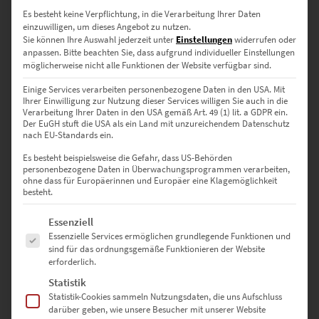
60 × 40 cm
– Dynamisches Motiv für Arztpraxis oder Agentur
Es besteht keine Verpflichtung, in die Verarbeitung Ihrer Daten
einzuwilligen, um dieses Angebot zu nutzen.
75 × 50 cm
– Markanter Blickfang für Kanzleien oder
Sie können Ihre Auswahl jederzeit unter
Einstellungen
widerrufen oder
Architekturbüros
anpassen.
Bitte beachten Sie, dass aufgrund individueller Einstellungen
möglicherweise nicht alle Funktionen der Website verfügbar sind.
90 × 60 cm
– Präsenzstark in Besprechungsräumen oder
Einige Services verarbeiten personenbezogene Daten in den USA. Mit
Designstudios
Ihrer Einwilligung zur Nutzung dieser Services willigen Sie auch in die
Verarbeitung Ihrer Daten in den USA gemäß Art. 49 (1) lit. a GDPR ein.
Der EuGH stuft die USA als ein Land mit unzureichendem Datenschutz
120 × 80 cm
– Für große Wände in offenen Arbeitswelten oder
nach EU-Standards ein.
Hotellounges
Es besteht beispielsweise die Gefahr, dass US-Behörden
135 × 90 cm
– Wirkungsvoll in Showrooms oder
personenbezogene Daten in Überwachungsprogrammen verarbeiten,
ohne dass für Europäerinnen und Europäer eine Klagemöglichkeit
Empfangsbereichen
besteht.
150 × 100 cm
– Kraftvoll in Szene gesetzt für moderne
Es folgt eine Liste der Service-Gruppen, für die eine Einwilligung erte
Essenziell
Unternehmensräume
Essenzielle Services ermöglichen grundlegende Funktionen und
sind für das ordnungsgemäße Funktionieren der Website
40 × 40 cm
– Quadratisch, kompakt – ideal für kreative
erforderlich.
Wandkonzepte
Statistik
Statistik-Cookies sammeln Nutzungsdaten, die uns Aufschluss
50 × 50 cm
– Für stilbewusste Wohnbereiche oder moderne
darüber geben, wie unsere Besucher mit unserer Website
Galerien