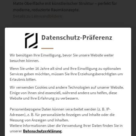
Matte Oberfläche mit künstlerischer Struktur – perfekt für
moderne, reduzierte Raumkonzepte.
Details zu Leinwandbildern
Poster
Seidenmatter Premiumdruck auf hochwertigem Papier – für
Datenschutz-Präferenz
flexible Rahmung und klare Präsentation.
Details zu Postern
Wir benötigen Ihre Einwilligung, bevor Sie unsere Website weiter
besuchen können.
Verfügbare Größen – für jeden
Wenn Sie unter 16 Jahre alt sind und Ihre Einwilligung zu optionalen
Services geben möchten, müssen Sie Ihre Erziehungsberechtigten um
Raum die passende
Erlaubnis bitten.
Wir verwenden Cookies und andere Technologien auf unserer Website.
Geschwindigkeit
Einige von ihnen sind essenziell, während andere uns helfen, diese
Website und Ihre Erfahrung zu verbessern.
Personenbezogene Daten können verarbeitet werden (z. B. IP-
30 × 20 cm
– Für kleine Flächen oder als Teil einer Galerie-Wand
Adressen), z. B. für personalisierte Anzeigen und Inhalte oder die
Messung von Anzeigen und Inhalten.
45 × 30 cm
– Ideal für stilvolle Flure oder Wartebereiche
Weitere Informationen über die Verwendung Ihrer Daten finden Sie in
unserer
Datenschutzerklärung
.