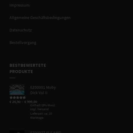
Impressum
Allgemeine Geschäftsbedingungen
Datenschutz
Bestellvorgang
BESTBEWERTETE
PRODUKTE
EZ00001 Moby
Dick Vol II
–
€
24,90
€
999,00
Bewertet mit
5.00
von 5
Enthält 19% Mwst.
zzgl.
Versand
Lieferzeit: ca. 10
Werktage
EZ00077 SLS AMG