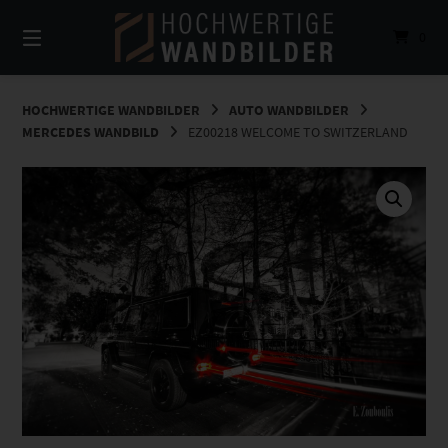
Springe
zum
0
Inhalt
HOCHWERTIGE WANDBILDER
AUTO WANDBILDER
MERCEDES WANDBILD
EZ00218 WELCOME TO SWITZERLAND