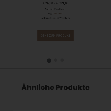
€
24,90
–
€
999,00
Enthält 19% Mwst.
zzgl.
Versand
Lieferzeit: ca. 10 Werktage
GEHE ZUM PRODUKT
Ähnliche Produkte
Dieses Produkt weist mehrere Varianten auf. Die Optionen können auf der Produktseite gewählt werden