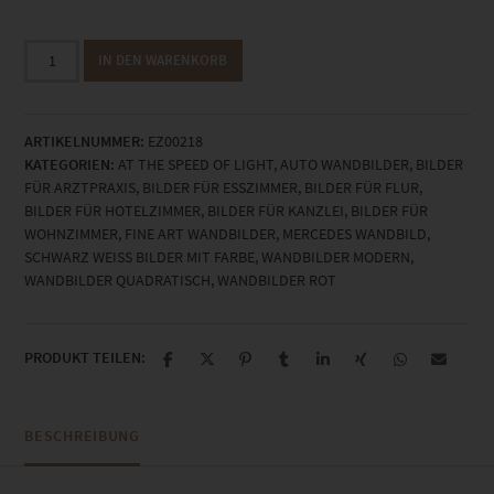
EZ00218
IN DEN WARENKORB
Welcome
to
Switzerland
ARTIKELNUMMER:
EZ00218
Menge
KATEGORIEN:
AT THE SPEED OF LIGHT
,
AUTO WANDBILDER
,
BILDER
FÜR ARZTPRAXIS
,
BILDER FÜR ESSZIMMER
,
BILDER FÜR FLUR
,
BILDER FÜR HOTELZIMMER
,
BILDER FÜR KANZLEI
,
BILDER FÜR
WOHNZIMMER
,
FINE ART WANDBILDER
,
MERCEDES WANDBILD
,
SCHWARZ WEISS BILDER MIT FARBE
,
WANDBILDER MODERN
,
WANDBILDER QUADRATISCH
,
WANDBILDER ROT
PRODUKT TEILEN:
BESCHREIBUNG