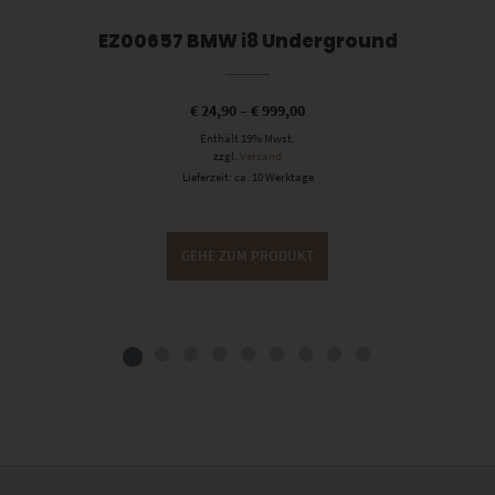
EZ00657 BMW i8 Underground
€
24,90
–
€
999,00
Enthält 19% Mwst.
zzgl.
Versand
Lieferzeit: ca. 10 Werktage
GEHE ZUM PRODUKT