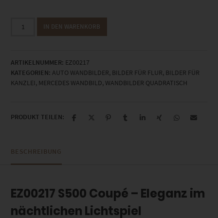
EZ00217
IN DEN WARENKORB
S500
Coupè
Menge
ARTIKELNUMMER:
EZ00217
KATEGORIEN:
AUTO WANDBILDER
,
BILDER FÜR FLUR
,
BILDER FÜR
KANZLEI
,
MERCEDES WANDBILD
,
WANDBILDER QUADRATISCH
PRODUKT TEILEN:
BESCHREIBUNG
EZ00217 S500 Coupé – Eleganz im
nächtlichen Lichtspiel