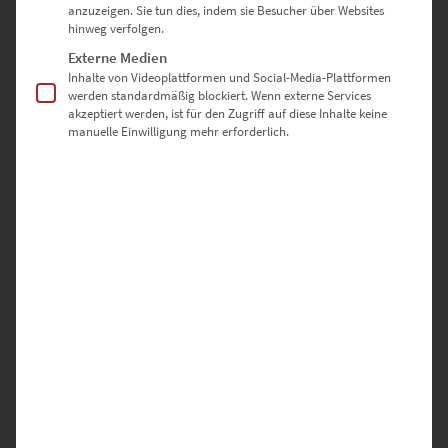
anzuzeigen. Sie tun dies, indem sie Besucher über Websites
100 × 100 cm
– Für großzügige Architekturkonzepte mit
hinweg verfolgen.
urbanem Fokus
Externe Medien
Inhalte von Videoplattformen und Social-Media-Plattformen
werden standardmäßig blockiert. Wenn externe Services
Sonderformate sind auf Anfrage möglich – nutze dazu einfach
akzeptiert werden, ist für den Zugriff auf diese Inhalte keine
manuelle Einwilligung mehr erforderlich.
unser
Kontaktformular
Warum hochwertige-
wandbilder.de?
✅ Direkt vom Fotografen – keine Zwischenhändler
✅ Individuell gefertigt in Deutschland
✅ Auswahl aus drei edlen Ausführungen
✅ Sicher verpackt & schnell versendet