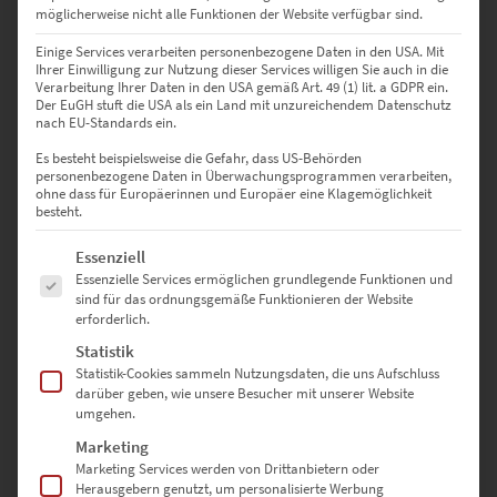
120 × 80 cm
– Repräsentativ in Besprechungsräumen oder
möglicherweise nicht alle Funktionen der Website verfügbar sind.
modernen Foyers
Einige Services verarbeiten personenbezogene Daten in den USA. Mit
Ihrer Einwilligung zur Nutzung dieser Services willigen Sie auch in die
135 × 90 cm
– Optimal für Empfangsbereiche mit Anspruch
Verarbeitung Ihrer Daten in den USA gemäß Art. 49 (1) lit. a GDPR ein.
Der EuGH stuft die USA als ein Land mit unzureichendem Datenschutz
nach EU-Standards ein.
150 × 100 cm
– Setzt ein starkes Zeichen in Hotellounges oder
Konferenzzonen
Es besteht beispielsweise die Gefahr, dass US-Behörden
personenbezogene Daten in Überwachungsprogrammen verarbeiten,
ohne dass für Europäerinnen und Europäer eine Klagemöglichkeit
40 × 40 cm
– Quadratische Harmonie für kreative Galeriewände
besteht.
50 × 50 cm
– Kompakter Akzent für private Räume mit Stil
Es folgt eine Liste der Service-Gruppen, für die eine Einwilligung erte
Essenziell
Essenzielle Services ermöglichen grundlegende Funktionen und
60 × 60 cm
– Technisches Motiv für Stadtwerke oder
sind für das ordnungsgemäße Funktionieren der Website
Automobilbereiche
erforderlich.
Statistik
70 × 70 cm
– Auffällig, aber ausgewogen – perfekt fürs
Statistik-Cookies sammeln Nutzungsdaten, die uns Aufschluss
Homeoffice
darüber geben, wie unsere Besucher mit unserer Website
umgehen.
80 × 80 cm
– Präsenzstark in Showrooms oder Studios
Marketing
Marketing Services werden von Drittanbietern oder
90 × 90 cm
– Moderner Hingucker für offene Loftflächen
Herausgebern genutzt, um personalisierte Werbung