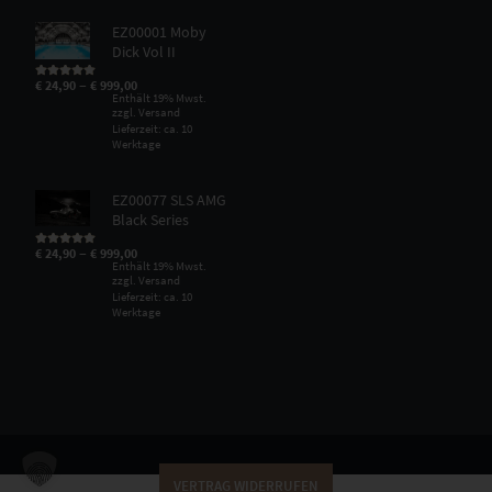
EZ00001 Moby
Dick Vol II
–
€
24,90
€
999,00
Bewertet mit
5.00
von 5
Enthält 19% Mwst.
zzgl.
Versand
Lieferzeit: ca. 10
Werktage
EZ00077 SLS AMG
Black Series
–
€
24,90
€
999,00
Bewertet mit
5.00
von 5
Enthält 19% Mwst.
zzgl.
Versand
Lieferzeit: ca. 10
Werktage
VERTRAG WIDERRUFEN