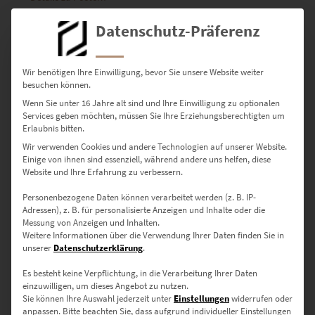
Datenschutz-Präferenz
Verfügbare Größen – passend
zu Raum, Wirkung und
Wir benötigen Ihre Einwilligung, bevor Sie unsere Website weiter
besuchen können.
Zielgruppe
Wenn Sie unter 16 Jahre alt sind und Ihre Einwilligung zu optionalen
Services geben möchten, müssen Sie Ihre Erziehungsberechtigten um
Erlaubnis bitten.
30 × 20 cm
– Ideal für kleine Arbeitszimmer oder Galeriewände
Wir verwenden Cookies und andere Technologien auf unserer Website.
Einige von ihnen sind essenziell, während andere uns helfen, diese
Website und Ihre Erfahrung zu verbessern.
45 × 30 cm
– Für Designbüros oder stilvolle Sideboards
Personenbezogene Daten können verarbeitet werden (z. B. IP-
60 × 40 cm
– Ausdrucksstarker Blickfang in Fluren oder
Adressen), z. B. für personalisierte Anzeigen und Inhalte oder die
Praxisräumen
Messung von Anzeigen und Inhalten.
Weitere Informationen über die Verwendung Ihrer Daten finden Sie in
unserer
Datenschutzerklärung
.
75 × 50 cm
– Modernes Format für Kanzleien oder
Beratungsräume
Es besteht keine Verpflichtung, in die Verarbeitung Ihrer Daten
einzuwilligen, um dieses Angebot zu nutzen.
90 × 60 cm
– Für Unternehmen mit Sinn für markante Ästhetik
Sie können Ihre Auswahl jederzeit unter
Einstellungen
widerrufen oder
anpassen.
Bitte beachten Sie, dass aufgrund individueller Einstellungen