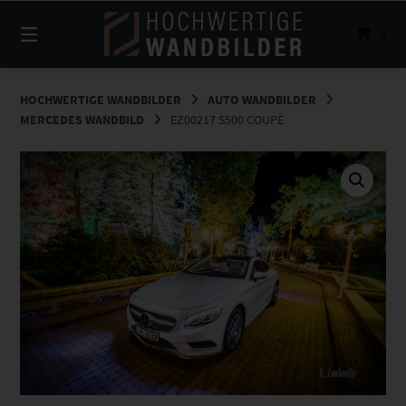
Springe
zum
0
Inhalt
HOCHWERTIGE WANDBILDER
AUTO WANDBILDER
MERCEDES WANDBILD
EZ00217 S500 COUPÈ