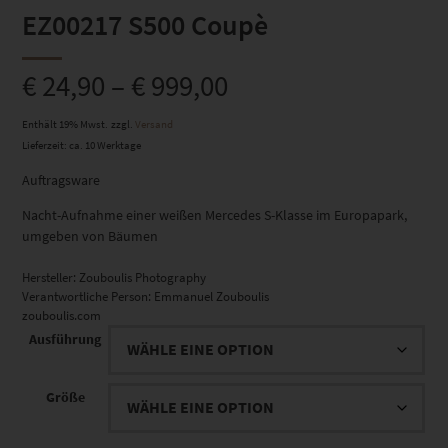
EZ00217 S500 Coupè
€
24,90
–
€
999,00
Enthält 19% Mwst.
zzgl.
Versand
Lieferzeit: ca. 10 Werktage
Auftragsware
Nacht-Aufnahme einer weißen Mercedes S-Klasse im Europapark,
umgeben von Bäumen
Hersteller:
Zouboulis Photography
Verantwortliche Person:
Emmanuel Zouboulis
zouboulis.com
Ausführung
Größe