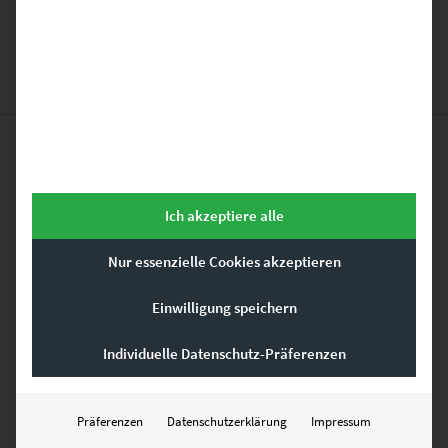
zu.
*
Das könnte dir auch
Ich akzeptiere alle
gefallen …
Nur essenzielle Cookies akzeptieren
Einwilligung speichern
Dieses Produkt weist mehrere Varianten auf. Die Optionen können auf der Produktseite gewählt werden
Individuelle Datenschutz-Präferenzen
Präferenzen
Datenschutzerklärung
Impressum