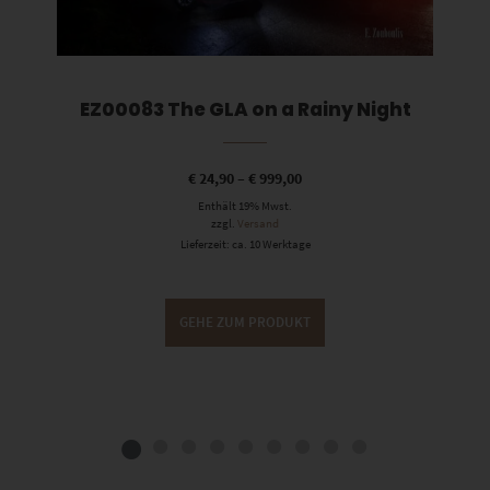
EZ00083 The GLA on a Rainy Night
€
24,90
–
€
999,00
Enthält 19% Mwst.
zzgl.
Versand
Lieferzeit: ca. 10 Werktage
GEHE ZUM PRODUKT