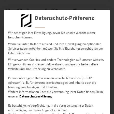
Verfügbare Größen – Formate
Datenschutz-Präferenz
mit Durchsetzungskraft
Wir benötigen Ihre Einwilligung, bevor Sie unsere Website weiter
besuchen können.
30 × 20 cm
– Für kleine Akzente in Technik-affinen
Arbeitsbereichen
Wenn Sie unter 16 Jahre alt sind und Ihre Einwilligung zu optionalen
Services geben möchten, müssen Sie Ihre Erziehungsberechtigten um
Erlaubnis bitten.
45 × 30 cm
– Kompakt und stark für moderne Wartezonen oder
Wir verwenden Cookies und andere Technologien auf unserer Website.
Eingangsbereiche
Einige von ihnen sind essenziell, während andere uns helfen, diese
Website und Ihre Erfahrung zu verbessern.
60 × 40 cm
– Ideal für Praxisräume mit technischem Bezug
Personenbezogene Daten können verarbeitet werden (z. B. IP-
75 × 50 cm
– Ausdrucksstark für Stadtwerke,
Adressen), z. B. für personalisierte Anzeigen und Inhalte oder die
Versicherungsagenturen oder Studios
Messung von Anzeigen und Inhalten.
Weitere Informationen über die Verwendung Ihrer Daten finden Sie in
unserer
Datenschutzerklärung
.
90 × 60 cm
– Visuelle Power für moderne Unternehmensflure
Es besteht keine Verpflichtung, in die Verarbeitung Ihrer Daten
120 × 80 cm
– Große Geste für Showrooms, Konferenzräume
einzuwilligen, um dieses Angebot zu nutzen.
oder Beratungsbüros