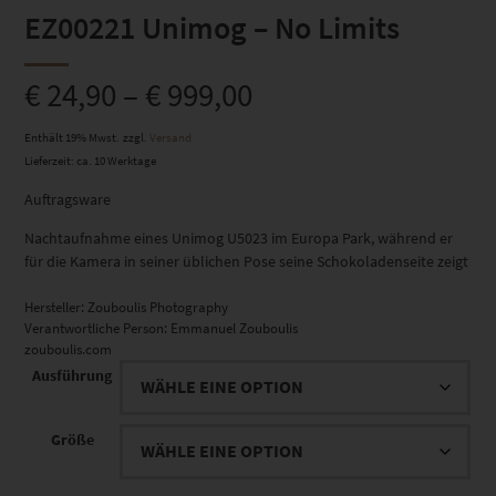
EZ00221 Unimog – No Limits
€
24,90
–
€
999,00
Enthält 19% Mwst.
zzgl.
Versand
Lieferzeit: ca. 10 Werktage
Auftragsware
Nachtaufnahme eines Unimog U5023 im Europa Park, während er
für die Kamera in seiner üblichen Pose seine Schokoladenseite zeigt
Hersteller:
Zouboulis Photography
Verantwortliche Person:
Emmanuel Zouboulis
zouboulis.com
Ausführung
Größe