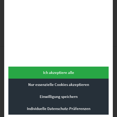
Ich habe die
Datenschutzerklärung
gelesen und stimme ihr
zu.
*
Das könnte dir auch
Ich akzeptiere alle
gefallen …
Nur essenzielle Cookies akzeptieren
Einwilligung speichern
Dieses Produkt weist mehrere Varianten auf. Die Optionen können auf der Produktseite gewählt werden
Individuelle Datenschutz-Präferenzen