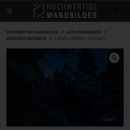
Springe
zum
0
Inhalt
HOCHWERTIGE WANDBILDER
AUTO WANDBILDER
MERCEDES WANDBILD
EZ00221 UNIMOG – NO LIMITS