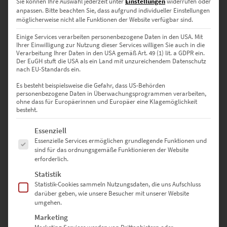
Sie können Ihre Auswahl jederzeit unter
Einstellungen
widerrufen oder
anpassen.
Bitte beachten Sie, dass aufgrund individueller Einstellungen
möglicherweise nicht alle Funktionen der Website verfügbar sind.
135 × 90 cm
– Für Architekturbüros mit starkem
Markenverständnis
Einige Services verarbeiten personenbezogene Daten in den USA. Mit
Ihrer Einwilligung zur Nutzung dieser Services willigen Sie auch in die
150 × 100 cm
– Maximale Wirkung in Hotellounges oder
Verarbeitung Ihrer Daten in den USA gemäß Art. 49 (1) lit. a GDPR ein.
Der EuGH stuft die USA als ein Land mit unzureichendem Datenschutz
öffentlichen Einrichtungen
nach EU-Standards ein.
40 × 40 cm
– Quadratisches Statement für Galeriewände oder
Es besteht beispielsweise die Gefahr, dass US-Behörden
personenbezogene Daten in Überwachungsprogrammen verarbeiten,
kreative Setups
ohne dass für Europäerinnen und Europäer eine Klagemöglichkeit
besteht.
50 × 50 cm
– Ideal für Homeoffice oder technische Wohnräume
Es folgt eine Liste der Service-Gruppen, für die eine Einwilligung erte
Essenziell
60 × 60 cm
– Präsenz für Technikzentren, Labore oder moderne
Essenzielle Services ermöglichen grundlegende Funktionen und
Verwaltungsgebäude
sind für das ordnungsgemäße Funktionieren der Website
erforderlich.
70 × 70 cm
– Sorgt für Tiefe und Charakter in Beratungsräumen
Statistik
Statistik-Cookies sammeln Nutzungsdaten, die uns Aufschluss
80 × 80 cm
– Harmonisch wirkend in modernen Apartments
darüber geben, wie unsere Besucher mit unserer Website
umgehen.
90 × 90 cm
– Besonders geeignet für industrielle Lofts oder
Marketing
Ausstellungskonzepte