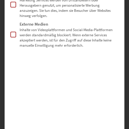
Marketing Services werden von Drittanbietern oder
Herausgebern genutzt, um personalisierte Werbung
100 × 100 cm
– Für große Wandflächen mit starker visueller
anzuzeigen. Sie tun dies, indem sie Besucher über Websites
Sprache
hinweg verfolgen.
Externe Medien
Inhalte von Videoplattformen und Social-Media-Plattformen
Sonderformate sind auf Anfrage möglich – nutze dazu einfach
werden standardmäßig blockiert. Wenn externe Services
unser
Kontaktformular
akzeptiert werden, ist für den Zugriff auf diese Inhalte keine
manuelle Einwilligung mehr erforderlich.
Warum hochwertige-
wandbilder.de?
✅ Direkt vom Fotografen – keine Zwischenhändler
✅ Individuell gefertigt in Deutschland
✅ Auswahl aus drei edlen Ausführungen
✅ Sicher verpackt & schnell versendet