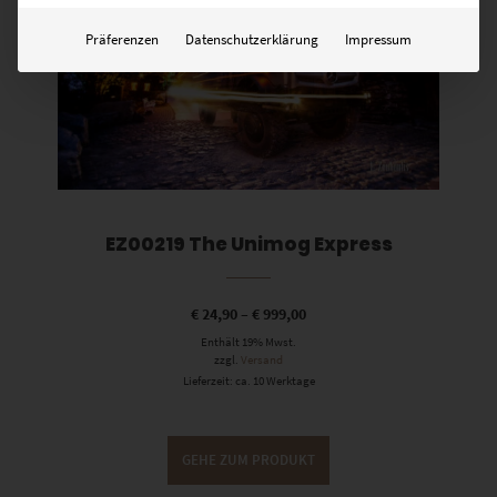
Präferenzen
Datenschutzerklärung
Impressum
EZ00219 The Unimog Express
€
24,90
–
€
999,00
Enthält 19% Mwst.
zzgl.
Versand
Lieferzeit: ca. 10 Werktage
GEHE ZUM PRODUKT