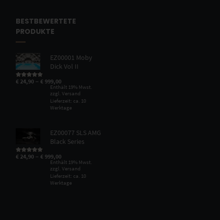
BESTBEWERTETE
PRODUKTE
EZ00001 Moby
Dick Vol II
–
€
24,90
€
999,00
Bewertet mit
5.00
von 5
Enthält 19% Mwst.
zzgl.
Versand
Lieferzeit: ca. 10
Werktage
EZ00077 SLS AMG
Black Series
–
€
24,90
€
999,00
Bewertet mit
5.00
von 5
Enthält 19% Mwst.
zzgl.
Versand
Lieferzeit: ca. 10
Werktage