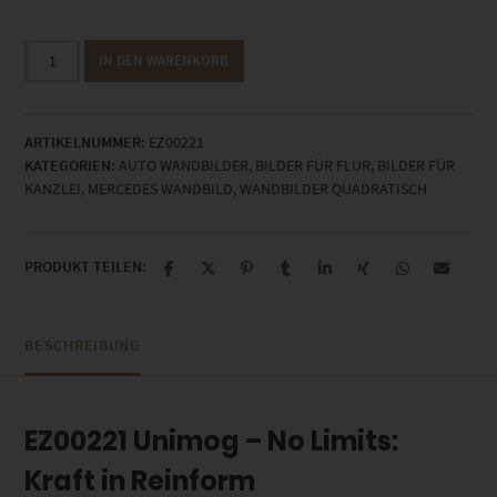
EZ00221
IN DEN WARENKORB
Unimog
-
No
ARTIKELNUMMER:
EZ00221
Limits
KATEGORIEN:
AUTO WANDBILDER
,
BILDER FÜR FLUR
,
BILDER FÜR
Menge
KANZLEI
,
MERCEDES WANDBILD
,
WANDBILDER QUADRATISCH
PRODUKT TEILEN:
BESCHREIBUNG
EZ00221 Unimog – No Limits:
Kraft in Reinform