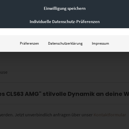
e?
Einwilligung speichern
Individuelle Datenschutz-Präferenzen
Präferenzen
Datenschutzerklärung
Impressum
ause
s CLS63 AMG“ stilvolle Dynamik an deine 
 werden. Jetzt unverbindlich anfragen über unser
Kontaktformular