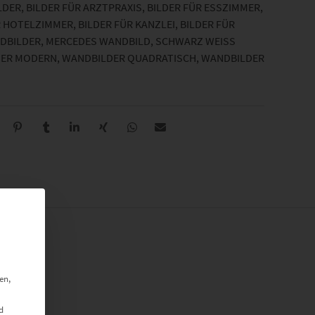
LDER
,
BILDER FÜR ARZTPRAXIS
,
BILDER FÜR ESSZIMMER
,
R HOTELZIMMER
,
BILDER FÜR KANZLEI
,
BILDER FÜR
NDBILDER
,
MERCEDES WANDBILD
,
SCHWARZ WEISS B
ER MODERN
,
WANDBILDER QUADRATISCH
,
WANDBILDER
en,
d