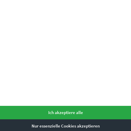
eriewände
ntierte Privaträume
Anspruch
er Lobbys
n
arakter
ernen Loftbüros
einfach unser
Kontaktformular
Ich akzeptiere alle
Nur essenzielle Cookies akzeptieren