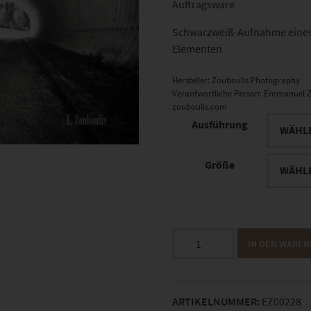
Auftragsware
Schwarzweiß-Aufnahme eines
Elementen
Hersteller:
Zouboulis Photography
Verantwortliche Person:
Emmanuel Z
zouboulis.com
Ausführung
Größe
EZ00228
IN DEN WARE
Mercedes
CLS63
AMG
ARTIKELNUMMER:
EZ00228
Menge