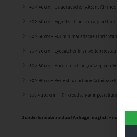
40 × 40 cm – Quadratischer Akzent für moderne Gal
50 × 50 cm – Eignet sich hervorragend für designorie
60 × 60 cm – Für minimalistische Einrichtungen mit 
70 × 70 cm – Eyecatcher in stilvollen Restaurants od
80 × 80 cm – Harmonisch in großzügigen Wartezone
90 × 90 cm – Perfekt für urbane Arbeitswelten mit Ch
100 × 100 cm – Für kreative Raumgestaltung in mod
Sonderformate sind auf Anfrage möglich – nutze dazu 