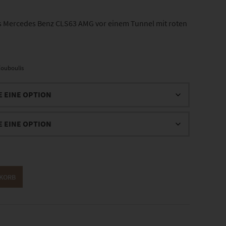
 Mercedes Benz CLS63 AMG vor einem Tunnel mit roten
ouboulis
NKORB