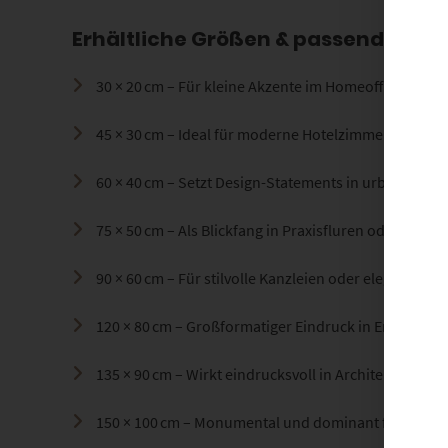
Erhältliche Größen & passende Rä
30 × 20 cm – Für kleine Akzente im Homeoffice oder
45 × 30 cm – Ideal für moderne Hotelzimmer oder s
60 × 40 cm – Setzt Design-Statements in urbanen Ap
75 × 50 cm – Als Blickfang in Praxisfluren oder Bera
90 × 60 cm – Für stilvolle Kanzleien oder elegante 
120 × 80 cm – Großformatiger Eindruck in Empfangs
135 × 90 cm – Wirkt eindrucksvoll in Architekturbü
150 × 100 cm – Monumental und dominant für offe