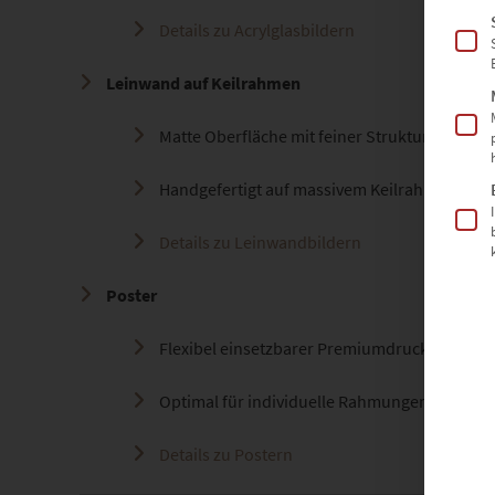
Details zu Acrylglasbildern
Leinwand auf Keilrahmen
Matte Oberfläche mit feiner Struktur – bring
Handgefertigt auf massivem Keilrahmen
Details zu Leinwandbildern
Poster
Flexibel einsetzbarer Premiumdruck auf sei
Optimal für individuelle Rahmungen oder kr
Details zu Postern