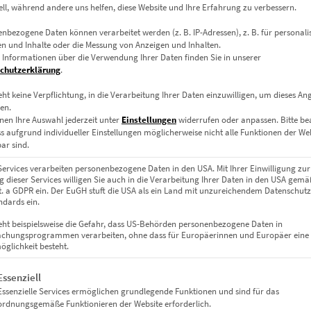
ell, während andere uns helfen, diese Website und Ihre Erfahrung zu verbessern.
MG steht im Mittelpunkt dieser kontrastreichen Szene – eingefang
das Technik, Tempo und Ästhetik vereint.
nbezogene Daten können verarbeitet werden (z. B. IP-Adressen), z. B. für personalis
n und Inhalte oder die Messung von Anzeigen und Inhalten.
 Informationen über die Verwendung Ihrer Daten finden Sie in unserer
chutzerklärung
.
tiv voller Spannung
eht keine Verpflichtung, in die Verarbeitung Ihrer Daten einzuwilligen, um dieses An
en.
enen Linien des Fahrzeugs spiegeln sich in den gleichmäßigen Rip
nen Ihre Auswahl jederzeit unter
Einstellungen
widerrufen oder anpassen.
Bitte b
t mit der klaren Komposition harmoniert. Diese Fine-Art-Aufnahme st
ss aufgrund individueller Einstellungen möglicherweise nicht alle Funktionen der We
ar sind.
Services verarbeiten personenbezogene Daten in den USA. Mit Ihrer Einwilligung zur
 dieser Services willigen Sie auch in die Verarbeitung Ihrer Daten in den USA gemäß
lit. a GDPR ein. Der EuGH stuft die USA als ein Land mit unzureichendem Datenschut
olle Räume
dards ein.
eht beispielsweise die Gefahr, dass US-Behörden personenbezogene Daten in
chungsprogrammen verarbeiten, ohne dass für Europäerinnen und Europäer eine
glichkeit besteht.
as, rückseitig auf Alu-Dibond montiert – für leuchtende Kontraste
gt eine Liste der Service-Gruppen, für die eine Einwilligung erteil
Essenziell
Essenzielle Services ermöglichen grundlegende Funktionen und sind für das
owrooms
ordnungsgemäße Funktionieren der Website erforderlich.