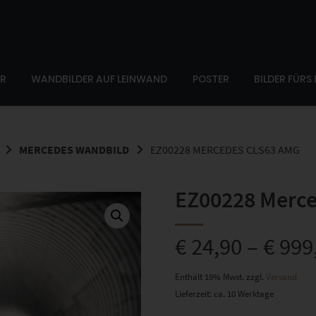
ER
WANDBILDER AUF LEINWAND
POSTER
BILDER FÜRS
MERCEDES WANDBILD
EZ00228 MERCEDES CLS63 AMG
EZ00228 Merc
€
24,90
–
€
999
Enthält 19% Mwst.
zzgl.
Versand
Lieferzeit: ca. 10 Werktage