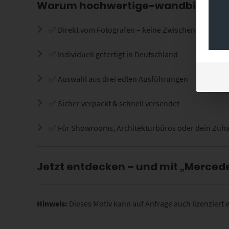
Warum hochwertige-wandbilder.d
✅ Direkt vom Fotografen – keine Zwischenhändler
✅ Individuell gefertigt in Deutschland
✅ Auswahl aus drei edlen Ausführungen
✅ Sicher verpackt & schnell versendet
✅ Für Showrooms, Architekturbüros oder dein Zuh
Jetzt entdecken – und mit „Mercede
Hinweis:
Dieses Motiv kann auf Anfrage auch lizenziert