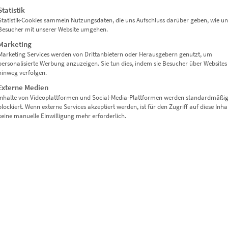
Statistik
Statistik-Cookies sammeln Nutzungsdaten, die uns Aufschluss darüber geben, wie un
Besucher mit unserer Website umgehen.
Marketing
Marketing Services werden von Drittanbietern oder Herausgebern genutzt, um
t den grafischen Stil des Tunnels besonders atmosphärisch zur Gelt
personalisierte Werbung anzuzeigen. Sie tun dies, indem sie Besucher über Websites
hinweg verfolgen.
Externe Medien
Inhalte von Videoplattformen und Social-Media-Plattformen werden standardmäßi
blockiert. Wenn externe Services akzeptiert werden, ist für den Zugriff auf diese Inha
keine manuelle Einwilligung mehr erforderlich.
denmattem Papier
eative Wandgestaltungen