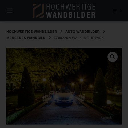
Springe
zum
0
Inhalt
HOCHWERTIGE WANDBILDER
AUTO WANDBILDER
MERCEDES WANDBILD
EZ00226 A WALK IN THE PARK