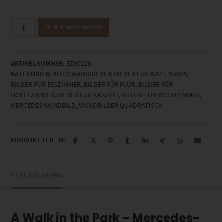
EZ00226
IN DEN WARENKORB
A
Walk
in
ARTIKELNUMMER:
EZ00226
the
KATEGORIEN:
AUTO WANDBILDER
,
BILDER FÜR ARZTPRAXIS
,
Park
BILDER FÜR ESSZIMMER
,
BILDER FÜR FLUR
,
BILDER FÜR
Menge
HOTELZIMMER
,
BILDER FÜR KANZLEI
,
BILDER FÜR WOHNZIMMER
,
MERCEDES WANDBILD
,
WANDBILDER QUADRATISCH
PRODUKT TEILEN:
BESCHREIBUNG
A Walk in the Park – Mercedes-