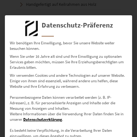
Handgefertigt auf Keilrahmen aus Holz
Details zu Leinwandbildern
Datenschutz-Präferenz
Poster
Flexibel & hochwertig: seidenmatter Premiumdruck auf
Wir benötigen Ihre Einwilligung, bevor Sie unsere Website weiter
besuchen können.
starkem Papier
Wenn Sie unter 16 Jahre alt sind und Ihre Einwilligung zu optionalen
Ideal für Rahmensysteme oder kreative Wandgestaltung
Services geben möchten, müssen Sie Ihre Erziehungsberechtigten um
Erlaubnis bitten.
Details zu Postern
Wir verwenden Cookies und andere Technologien auf unserer Website.
Einige von ihnen sind essenziell, während andere uns helfen, diese
Website und Ihre Erfahrung zu verbessern.
Verfügbare Größen &
Personenbezogene Daten können verarbeitet werden (z. B. IP-
Adressen), z. B. für personalisierte Anzeigen und Inhalte oder die
Anwendungsbeispiele
Messung von Anzeigen und Inhalten.
Weitere Informationen über die Verwendung Ihrer Daten finden Sie in
30 × 20 cm – Perfekt für kleine Nischen oder das private
unserer
Datenschutzerklärung
.
Arbeitszimmer
Es besteht keine Verpflichtung, in die Verarbeitung Ihrer Daten
einzuwilligen, um dieses Angebot zu nutzen.