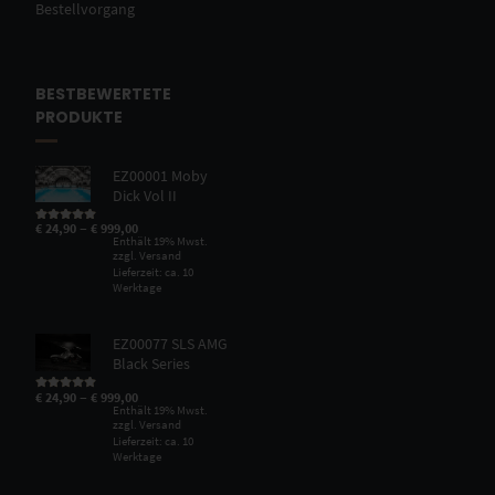
Bestellvorgang
BESTBEWERTETE
PRODUKTE
EZ00001 Moby
Dick Vol II
–
€
24,90
€
999,00
Bewertet mit
5.00
von 5
Enthält 19% Mwst.
zzgl.
Versand
Lieferzeit: ca. 10
Werktage
EZ00077 SLS AMG
Black Series
–
€
24,90
€
999,00
Bewertet mit
5.00
von 5
Enthält 19% Mwst.
zzgl.
Versand
Lieferzeit: ca. 10
Werktage