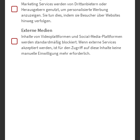
Marketing Services werden von Drittanbietern oder
Herausgebern genutzt, um personalisierte Werbung
60 × 60 cm – Quadratische Eleganz für Wohnbereiche mit Stil
anzuzeigen. Sie tun dies, indem sie Besucher über Websites
hinweg verfolgen.
70 × 70 cm – Ausdrucksstark in modernen Arztpraxen oder
Externe Medien
Lounges
Inhalte von Videoplattformen und Social-Media-Plattformen
werden standardmäßig blockiert. Wenn externe Services
80 × 80 cm – Bringt urbanen Glanz in klassische Einrichtungen
akzeptiert werden, ist für den Zugriff auf diese Inhalte keine
manuelle Einwilligung mehr erforderlich.
90 × 90 cm – Statement-Piece für innovative Meetingräume
100 × 100 cm – Großflächige Wirkung für repräsentative Flächen
Sonderformate sind auf Anfrage möglich – nutze dazu einfach
unser
Kontaktformular
Warum hochwertige-wandbilder.de?
✅ Direkt vom Fotografen – keine Zwischenhändler