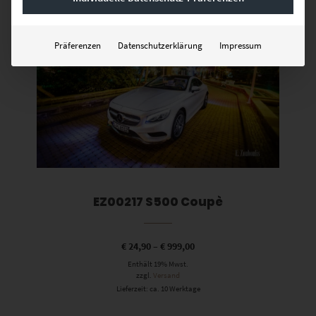
Dieses Produkt weist mehrere Varianten auf. Die Optionen können auf der Produktseite gewählt werden
Präferenzen
Datenschutzerklärung
Impressum
EZ00217 S500 Coupè
€
24,90
–
€
999,00
Enthält 19% Mwst.
zzgl.
Versand
Lieferzeit: ca. 10 Werktage