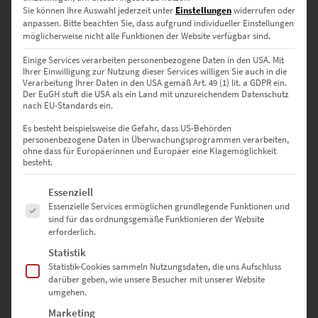
45 × 30 cm – Für stilvolle Wandakzente im Flur oder
Sie können Ihre Auswahl jederzeit unter
Einstellungen
widerrufen oder
Wartebereich
anpassen.
Bitte beachten Sie, dass aufgrund individueller Einstellungen
möglicherweise nicht alle Funktionen der Website verfügbar sind.
60 × 40 cm – Ideal für Empfangsräume mit Geschmack
Einige Services verarbeiten personenbezogene Daten in den USA. Mit
Ihrer Einwilligung zur Nutzung dieser Services willigen Sie auch in die
75 × 50 cm – Setzt ruhige Highlights im Hotelzimmer oder
Verarbeitung Ihrer Daten in den USA gemäß Art. 49 (1) lit. a GDPR ein.
Lounge-Bereich
Der EuGH stuft die USA als ein Land mit unzureichendem Datenschutz
nach EU-Standards ein.
90 × 60 cm – Präsente Größe für moderne Praxen oder Kanzleien
Es besteht beispielsweise die Gefahr, dass US-Behörden
personenbezogene Daten in Überwachungsprogrammen verarbeiten,
ohne dass für Europäerinnen und Europäer eine Klagemöglichkeit
120 × 80 cm – Macht Eindruck in Beratungsbüros oder
besteht.
Konferenzräumen
Es folgt eine Liste der Service-Gruppen, für die eine Einwilligung erte
Essenziell
135 × 90 cm – Für architektonisch anspruchsvolle Interieurs
Essenzielle Services ermöglichen grundlegende Funktionen und
sind für das ordnungsgemäße Funktionieren der Website
150 × 100 cm – Wirkt monumental in Galerien oder offenen Loft-
erforderlich.
Wohnungen
Statistik
Statistik-Cookies sammeln Nutzungsdaten, die uns Aufschluss
40 × 40 cm – Quadratisch & dezent – für kreative Collagen oder
darüber geben, wie unsere Besucher mit unserer Website
Sideboards
umgehen.
Marketing
50 × 50 cm – Bringt Ordnung und Ästhetik in kompakte Räume