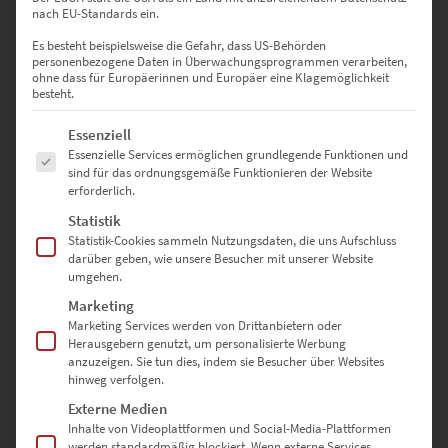
0
nach EU-Standards ein.
Es besteht beispielsweise die Gefahr, dass US-Behörden
0
Bewertungen
personenbezogene Daten in Überwachungsprogrammen verarbeiten,
ohne dass für Europäerinnen und Europäer eine Klagemöglichkeit
0
besteht.
0
Es folgt eine Liste der Service-Gruppen, für die eine Einwilligung erte
Essenziell
Essenzielle Services ermöglichen grundlegende Funktionen und
0
sind für das ordnungsgemäße Funktionieren der Website
erforderlich.
0
Statistik
Statistik-Cookies sammeln Nutzungsdaten, die uns Aufschluss
0
darüber geben, wie unsere Besucher mit unserer Website
umgehen.
Marketing
Bewertungen
Marketing Services werden von Drittanbietern oder
Herausgebern genutzt, um personalisierte Werbung
anzuzeigen. Sie tun dies, indem sie Besucher über Websites
hinweg verfolgen.
Es gibt noch keine Bewertungen.
Externe Medien
Inhalte von Videoplattformen und Social-Media-Plattformen
werden standardmäßig blockiert. Wenn externe Services