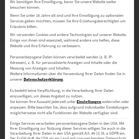
Wir benötigen Ihre Einwilligung, bevor Sie unsere Website weiter
besuchen können.
Der Mercedes Benz S63 AMG an der Burg Hohenzollern
Wenn Sie unter 16 Jahre alt sind und Ihre Einwilligung zu optionalen
Services geben möchten, müssen Sie Ihre Erziehungsberechtigten um
Erlaubnis bitten.
ZUSÄTZLICHE INFORMATIONEN
Wir verwenden Cookies und andere Technologien auf unserer Website.
Einige von ihnen sind essenziell, während andere uns helfen, diese
Website und Ihre Erfahrung zu verbessern.
PRODUKT BESONDERHEITEN
Personenbezogene Daten können verarbeitet werden (z. B. IP-
Adressen), z. B. für personalisierte Anzeigen und Inhalte oder die
AUSFÜHRUNG
Messung von Anzeigen und Inhalten.
Weitere Informationen über die Verwendung Ihrer Daten finden Sie in
Poster, Leinwand auf Keilrahmen, Acrylglas
unserer
Datenschutzerklärung
.
GRÖSSE
Es besteht keine Verpflichtung, in die Verarbeitung Ihrer Daten
30 x 20 cm, 45 x 30 cm, 60 x 40 cm, 75 x 50 cm, 90 x 60 cm, 120 x 80
einzuwilligen, um dieses Angebot zu nutzen.
cm, 135 x 90 cm, 150 x 100 cm
Sie können Ihre Auswahl jederzeit unter
Einstellungen
widerrufen oder
anpassen.
Bitte beachten Sie, dass aufgrund individueller Einstellungen
möglicherweise nicht alle Funktionen der Website verfügbar sind.
BEWERTUNGEN (0)
Einige Services verarbeiten personenbezogene Daten in den USA. Mit
Ihrer Einwilligung zur Nutzung dieser Services willigen Sie auch in die
Verarbeitung Ihrer Daten in den USA gemäß Art. 49 (1) lit. a GDPR ein.
Der EuGH stuft die USA als ein Land mit unzureichendem Datenschutz