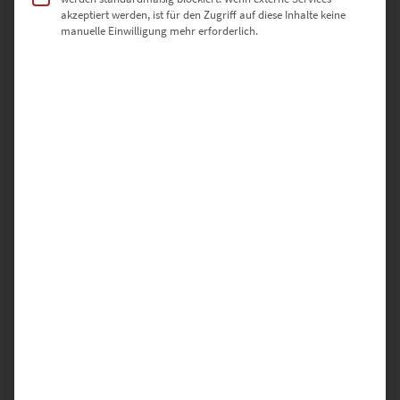
akzeptiert werden, ist für den Zugriff auf diese Inhalte keine
SCHREIBE DIE ERSTE BEWERTUNG FÜR „EZ00749 WINTER IS
manuelle Einwilligung mehr erforderlich.
COMING“
Deine E-Mail-Adresse wird nicht veröffentlicht.
Erforderliche Felder sind mit
*
markiert
DEINE BEWERTUNG
*