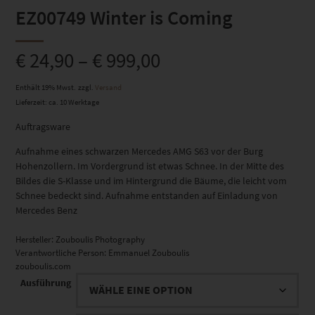
EZ00749 Winter is Coming
€
24,90
–
€
999,00
Enthält 19% Mwst.
zzgl.
Versand
Lieferzeit: ca. 10 Werktage
Auftragsware
Aufnahme eines schwarzen Mercedes AMG S63 vor der Burg
Hohenzollern. Im Vordergrund ist etwas Schnee. In der Mitte des
Bildes die S-Klasse und im Hintergrund die Bäume, die leicht vom
Schnee bedeckt sind. Aufnahme entstanden auf Einladung von
Mercedes Benz
Hersteller:
Zouboulis Photography
Verantwortliche Person:
Emmanuel Zouboulis
zouboulis.com
Ausführung