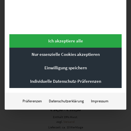
Dieses Produkt weist mehrere Varianten auf. Die Optionen können auf der Produktseite gewählt werden
Ich akzeptiere alle
Nur essenzielle Cookies akzeptieren
Einwilligung speichern
Individuelle Datenschutz-Präferenzen
EZ00148 Under the Hood
Präferenzen
Datenschutzerklärung
Impressum
€
24,90
–
€
999,00
Enthält 19% Mwst.
zzgl.
Versand
Lieferzeit: ca. 10 Werktage