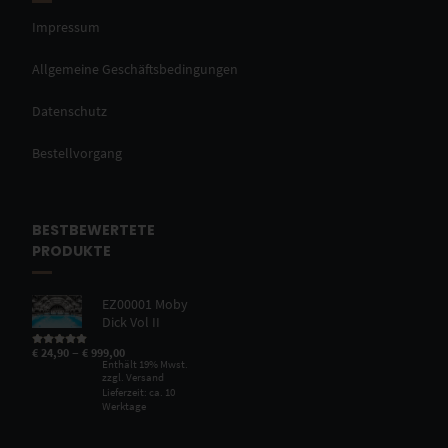
Impressum
Allgemeine Geschäftsbedingungen
Datenschutz
Bestellvorgang
BESTBEWERTETE
PRODUKTE
EZ00001 Moby
Dick Vol II
–
€
24,90
€
999,00
Bewertet mit
5.00
von 5
Enthält 19% Mwst.
zzgl.
Versand
Lieferzeit: ca. 10
Werktage