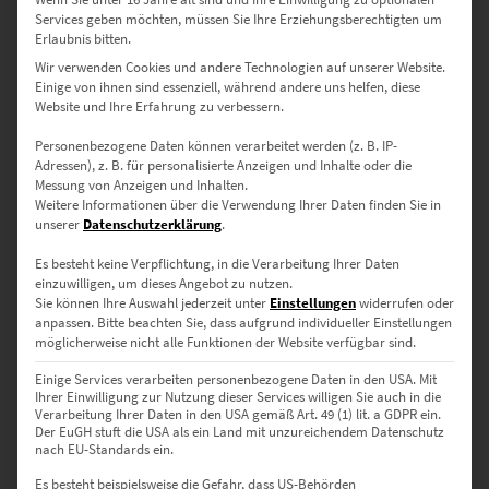
Services geben möchten, müssen Sie Ihre Erziehungsberechtigten um
Erlaubnis bitten.
Wir verwenden Cookies und andere Technologien auf unserer Website.
Einige von ihnen sind essenziell, während andere uns helfen, diese
Website und Ihre Erfahrung zu verbessern.
Personenbezogene Daten können verarbeitet werden (z. B. IP-
Adressen), z. B. für personalisierte Anzeigen und Inhalte oder die
Messung von Anzeigen und Inhalten.
Weitere Informationen über die Verwendung Ihrer Daten finden Sie in
unserer
Datenschutzerklärung
.
EZ00839 Green Tiger and the Concrete Jungle
Es besteht keine Verpflichtung, in die Verarbeitung Ihrer Daten
€
24,90
–
€
999,00
einzuwilligen, um dieses Angebot zu nutzen.
Sie können Ihre Auswahl jederzeit unter
Einstellungen
widerrufen oder
Enthält 19% Mwst.
anpassen.
Bitte beachten Sie, dass aufgrund individueller Einstellungen
zzgl.
Versand
möglicherweise nicht alle Funktionen der Website verfügbar sind.
Lieferzeit: ca. 10 Werktage
Einige Services verarbeiten personenbezogene Daten in den USA. Mit
Ihrer Einwilligung zur Nutzung dieser Services willigen Sie auch in die
Verarbeitung Ihrer Daten in den USA gemäß Art. 49 (1) lit. a GDPR ein.
Dieses Produkt weist mehrere Varianten auf. Die Optionen können auf der Produktseite gewählt werden
Der EuGH stuft die USA als ein Land mit unzureichendem Datenschutz
nach EU-Standards ein.
Es besteht beispielsweise die Gefahr, dass US-Behörden