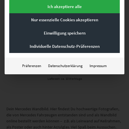
Ich akzeptiere alle
Nur essenzielle Cookies akzeptieren
Einwilligung speichern
Individuelle Datenschutz-Präferenzen
EZ00408 Mercedes GLE in Böblingen
€
24,90
–
€
999,00
Präferenzen
Datenschutzerklärung
Impressum
Enthält 19% Mwst.
zzgl.
Versand
Lieferzeit: ca. 10 Werktage
Dein Mercedes Wandbild. Hier findest Du hochwertige Fotografien,
die von Mercedes Fahrzeugen entstanden sind und als Wandbild
online bestellt werden können – z.B. als Leinwand auf Keilrahmen,
als Poster oder auch hinter Acrylglas. Viel Spaß beim Aussuchen.