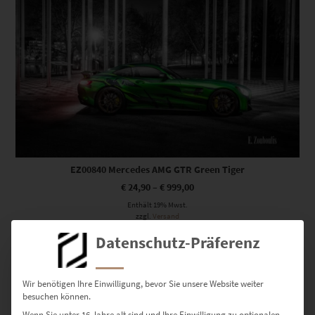
EZ00840 Mercedes AMG GTR Green Tiger
€
24,90
–
€
999,00
Enthält 19% Mwst.
zzgl.
Versand
Lieferzeit: ca. 10 Werktage
Datenschutz-Präferenz
Dieses Produkt weist mehrere Varianten auf. Die Optionen können auf der Produktseite gewählt werden
Wir benötigen Ihre Einwilligung, bevor Sie unsere Website weiter
besuchen können.
Wenn Sie unter 16 Jahre alt sind und Ihre Einwilligung zu optionalen