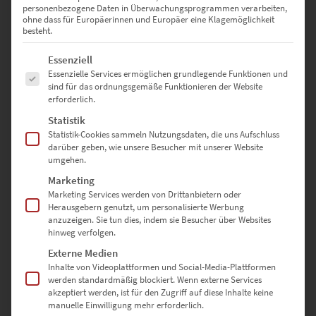
personenbezogene Daten in Überwachungsprogrammen verarbeiten,
ohne dass für Europäerinnen und Europäer eine Klagemöglichkeit
besteht.
Es folgt eine Liste der Service-Gruppen, für die eine Einwilligung erte
Essenziell
Essenzielle Services ermöglichen grundlegende Funktionen und
sind für das ordnungsgemäße Funktionieren der Website
erforderlich.
Statistik
Statistik-Cookies sammeln Nutzungsdaten, die uns Aufschluss
darüber geben, wie unsere Besucher mit unserer Website
EZ00838 Green Tiger at Marktplatz Böblingen
umgehen.
€
24,90
–
€
999,00
Marketing
Enthält 19% Mwst.
Marketing Services werden von Drittanbietern oder
zzgl.
Versand
Herausgebern genutzt, um personalisierte Werbung
Lieferzeit: ca. 10 Werktage
anzuzeigen. Sie tun dies, indem sie Besucher über Websites
hinweg verfolgen.
Externe Medien
Dieses Produkt weist mehrere Varianten auf. Die Optionen können auf der Produktseite gewählt werden
Inhalte von Videoplattformen und Social-Media-Plattformen
werden standardmäßig blockiert. Wenn externe Services
akzeptiert werden, ist für den Zugriff auf diese Inhalte keine
manuelle Einwilligung mehr erforderlich.