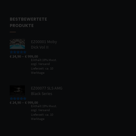
BESTBEWERTETE
PRODUKTE
EZ00001 Moby
Dick Vol II
–
€
24,90
€
999,00
Bewertet mit
5.00
von 5
Enthält 19% Mwst.
zzgl.
Versand
Lieferzeit: ca. 10
Werktage
EZ00077 SLS AMG
Black Series
–
€
24,90
€
999,00
Bewertet mit
5.00
von 5
Enthält 19% Mwst.
zzgl.
Versand
Lieferzeit: ca. 10
Werktage