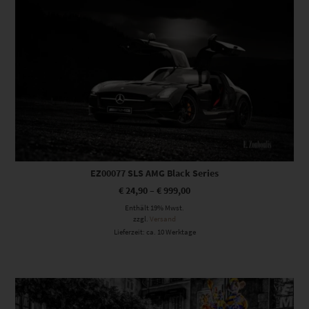
EZ00077 SLS AMG Black Series
€
24,90
–
€
999,00
Enthält 19% Mwst.
zzgl.
Versand
Lieferzeit: ca. 10 Werktage
Dieses Produkt weist mehrere Varianten auf. Die Optionen können auf der Produktseite gewählt werden