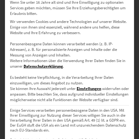
Wenn Sie unter 16 Jahre alt sind und Ihre Einwilligung zu optionalen
Services geben möchten, müssen Sie Ihre Erziehungsberechtigten um
Erlaubnis bitten.
Wir verwenden Cookies und andere Technologien auf unserer Website.
Einige von ihnen sind essenziell, während andere uns helfen, diese
Website und Ihre Erfahrung zu verbessern.
Personenbezogene Daten können verarbeitet werden (z. B. IP-
Adressen), z. B. für personalisierte Anzeigen und Inhalte oder die
EZ00597 Welcome to the Dark Side
Messung von Anzeigen und Inhalten.
Weitere Informationen über die Verwendung Ihrer Daten finden Sie in
€
24,90
–
€
999,00
unserer
Datenschutzerklärung
.
Enthält 19% Mwst.
zzgl.
Versand
Es besteht keine Verpflichtung, in die Verarbeitung Ihrer Daten
Lieferzeit: ca. 10 Werktage
einzuwilligen, um dieses Angebot zu nutzen.
Sie können Ihre Auswahl jederzeit unter
Einstellungen
widerrufen oder
anpassen.
Bitte beachten Sie, dass aufgrund individueller Einstellungen
möglicherweise nicht alle Funktionen der Website verfügbar sind.
Dieses Produkt weist mehrere Varianten auf. Die Optionen können auf der Produktseite gewählt werden
Einige Services verarbeiten personenbezogene Daten in den USA. Mit
Ihrer Einwilligung zur Nutzung dieser Services willigen Sie auch in die
Verarbeitung Ihrer Daten in den USA gemäß Art. 49 (1) lit. a GDPR ein.
Der EuGH stuft die USA als ein Land mit unzureichendem Datenschutz
nach EU-Standards ein.