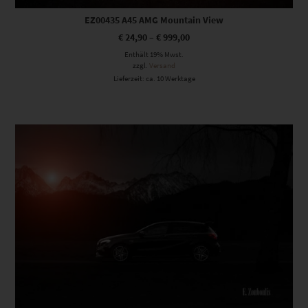
EZ00435 A45 AMG Mountain View
€
24,90
–
€
999,00
Enthält 19% Mwst.
zzgl.
Versand
Lieferzeit: ca. 10 Werktage
Dieses Produkt weist mehrere Varianten auf. Die Optionen können auf der Produktseite gewählt werden