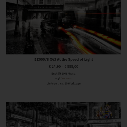
EZ00078 G63 At the Speed of Light
€
24,90
–
€
999,00
Enthält 19% Mwst.
zzgl.
Versand
Lieferzeit: ca. 10 Werktage
Dieses Produkt weist mehrere Varianten auf. Die Optionen können auf der Produktseite gewählt werden