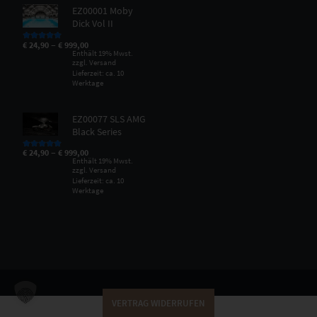
EZ00001 Moby
Dick Vol II
–
€
24,90
€
999,00
Bewertet mit
5.00
von 5
Enthält 19% Mwst.
zzgl.
Versand
Lieferzeit: ca. 10
Werktage
EZ00077 SLS AMG
Black Series
–
€
24,90
€
999,00
Bewertet mit
5.00
von 5
Enthält 19% Mwst.
zzgl.
Versand
Lieferzeit: ca. 10
Werktage
VERTRAG WIDERRUFEN