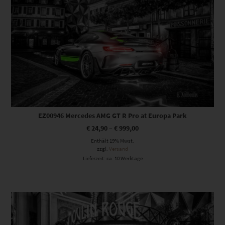
EZ00946 Mercedes AMG GT R Pro at Europa Park
€
24,90
–
€
999,00
Enthält 19% Mwst.
zzgl.
Versand
Lieferzeit: ca. 10 Werktage
Dieses Produkt weist mehrere Varianten auf. Die Optionen können auf der Produktseite gewählt werden