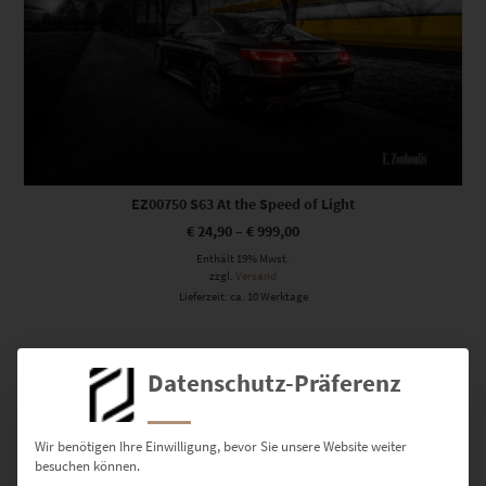
EZ00750 S63 At the Speed of Light
€
24,90
–
€
999,00
Enthält 19% Mwst.
zzgl.
Versand
Lieferzeit: ca. 10 Werktage
Dieses Produkt weist mehrere Varianten auf. Die Optionen können auf der Produktseite gewählt werden
Datenschutz-Präferenz
Wir benötigen Ihre Einwilligung, bevor Sie unsere Website weiter
besuchen können.