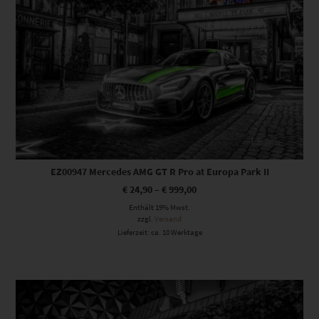
EZ00947 Mercedes AMG GT R Pro at Europa Park II
€
24,90
–
€
999,00
Enthält 19% Mwst.
zzgl.
Versand
Lieferzeit: ca. 10 Werktage
Dieses Produkt weist mehrere Varianten auf. Die Optionen können auf der Produktseite gewählt werden