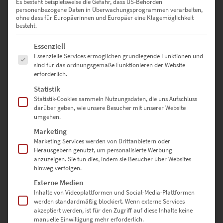
Es besteht beispielsweise die Gefahr, dass US-Behörden
personenbezogene Daten in Überwachungsprogrammen verarbeiten,
ohne dass für Europäerinnen und Europäer eine Klagemöglichkeit
besteht.
Es folgt eine Liste der Service-Gruppen, für die eine Einwilligung erte
Essenziell
Essenzielle Services ermöglichen grundlegende Funktionen und
sind für das ordnungsgemäße Funktionieren der Website
erforderlich.
EZ00432 A45 AMG at Black Forest
Statistik
€
24,90
–
€
999,00
Statistik-Cookies sammeln Nutzungsdaten, die uns Aufschluss
darüber geben, wie unsere Besucher mit unserer Website
Enthält 19% Mwst.
zzgl.
Versand
umgehen.
Lieferzeit: ca. 10 Werktage
Marketing
Marketing Services werden von Drittanbietern oder
Herausgebern genutzt, um personalisierte Werbung
Dieses Produkt weist mehrere Varianten auf. Die Optionen können auf der Produktseite gewählt werden
anzuzeigen. Sie tun dies, indem sie Besucher über Websites
hinweg verfolgen.
Externe Medien
Inhalte von Videoplattformen und Social-Media-Plattformen
werden standardmäßig blockiert. Wenn externe Services
akzeptiert werden, ist für den Zugriff auf diese Inhalte keine
manuelle Einwilligung mehr erforderlich.