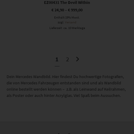
EZ00431 The Devil Within
€
24,90
–
€
999,00
Enthält 19% Mwst.
zzgl.
Versand
Lieferzeit: ca. 10 Werktage
1
2
Dein Mercedes Wandbild. Hier findest Du hochwertige Fotografien,
die von Mercedes Fahrzeugen entstanden sind und als Wandbild
online bestellt werden können – z.B. als Leinwand auf Keilrahmen,
als Poster oder auch hinter Acrylglas. Viel Spaß beim Aussuchen.