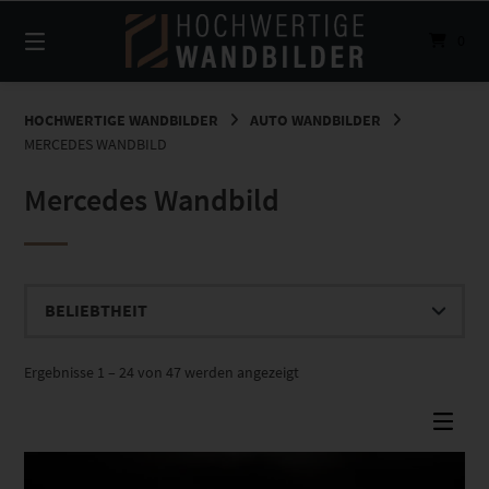
Springe
zum
0
Inhalt
HOCHWERTIGE WANDBILDER
AUTO WANDBILDER
MERCEDES WANDBILD
Mercedes Wandbild
Nach
Ergebnisse 1 – 24 von 47 werden angezeigt
Beliebtheit
sortiert
Dieses Produkt weist mehrere Varianten auf. Die Optionen können auf der Produktseite gewählt werden