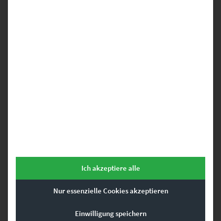
EZ00598 Welcome to the Dark Side II
€
24,90
–
€
999,00
Enthält 19% Mwst.
zzgl.
Versand
Lieferzeit: ca. 10 Werktage
Dieses Produkt weist mehrere Varianten auf. Die Optionen können auf der Produktseite gewählt werden
Ich akzeptiere alle
Nur essenzielle Cookies akzeptieren
Einwilligung speichern