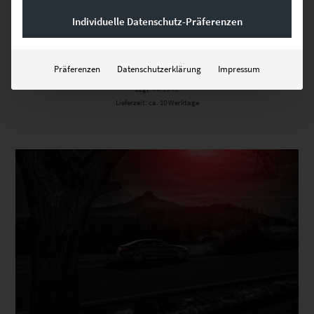
Individuelle Datenschutz-Präferenzen
EZ00439 Come to the Dark Side
€
24,90
–
€
999,00
Präferenzen
Datenschutzerklärung
Impressum
Enthält 19% Mwst.
zzgl.
Versand
Lieferzeit: ca. 10 Werktage
Dieses Produkt weist mehrere Varianten auf. Die Optionen können auf der Produktseite gewählt werden