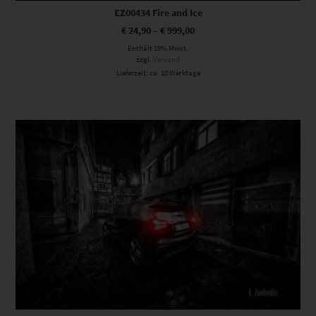
EZ00434 Fire and Ice
€
24,90
–
€
999,00
Enthält 19% Mwst.
zzgl.
Versand
Lieferzeit: ca. 10 Werktage
Dieses Produkt weist mehrere Varianten auf. Die Optionen können auf der Produktseite gewählt werden