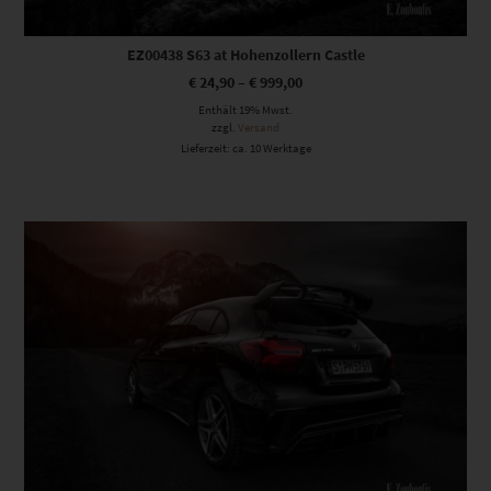
EZ00438 S63 at Hohenzollern Castle
€
24,90
–
€
999,00
Enthält 19% Mwst.
zzgl.
Versand
Lieferzeit: ca. 10 Werktage
Dieses Produkt weist mehrere Varianten auf. Die Optionen können auf der Produktseite gewählt werden