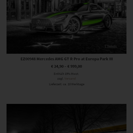
EZ00948 Mercedes AMG GT R Pro at Europa Park III
€
24,90
–
€
999,00
Enthält 19% Mwst.
zzgl.
Versand
Lieferzeit: ca. 10 Werktage
Dieses Produkt weist mehrere Varianten auf. Die Optionen können auf der Produktseite gewählt werden