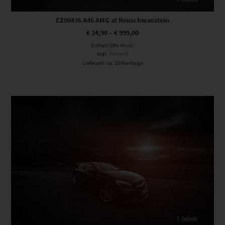
EZ00436 A45 AMG at Neuschwanstein
€
24,90
–
€
999,00
Enthält 19% Mwst.
zzgl.
Versand
Lieferzeit: ca. 10 Werktage
Dieses Produkt weist mehrere Varianten auf. Die Optionen können auf der Produktseite gewählt werden