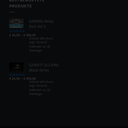
PRODUKTE
EZ00001 Moby
Dick Vol II
–
€
24,90
€
999,00
Bewertet mit
5.00
von 5
Enthält 19% Mwst.
zzgl.
Versand
Lieferzeit: ca. 10
Werktage
EZ00077 SLS AMG
Black Series
–
€
24,90
€
999,00
Bewertet mit
5.00
von 5
Enthält 19% Mwst.
zzgl.
Versand
Lieferzeit: ca. 10
Werktage