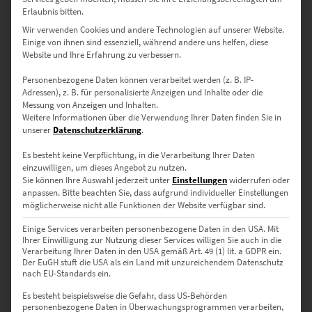
Erlaubnis bitten.
Wir verwenden Cookies und andere Technologien auf unserer Website.
EZ00012 Stuttgart City Lights *Angebot*
Einige von ihnen sind essenziell, während andere uns helfen, diese
Website und Ihre Erfahrung zu verbessern.
Ursprünglicher
Aktueller
€
109,00
€
99,00
Preis
Preis
Enthält 19% Mwst.
war:
ist:
Personenbezogene Daten können verarbeitet werden (z. B. IP-
€ 109,00
€ 99,00.
zzgl.
Versand
Adressen), z. B. für personalisierte Anzeigen und Inhalte oder die
Lieferzeit: ca. 3-4 Werktage
Messung von Anzeigen und Inhalten.
Weitere Informationen über die Verwendung Ihrer Daten finden Sie in
unserer
Datenschutzerklärung
.
Es besteht keine Verpflichtung, in die Verarbeitung Ihrer Daten
einzuwilligen, um dieses Angebot zu nutzen.
Bilder für das Hotelzimmer mit
Sie können Ihre Auswahl jederzeit unter
Einstellungen
widerrufen oder
anpassen.
Bitte beachten Sie, dass aufgrund individueller Einstellungen
unverwechselbarem Flair
möglicherweise nicht alle Funktionen der Website verfügbar sind.
Einige Services verarbeiten personenbezogene Daten in den USA. Mit
Ihrer Einwilligung zur Nutzung dieser Services willigen Sie auch in die
Verarbeitung Ihrer Daten in den USA gemäß Art. 49 (1) lit. a GDPR ein.
Du betrittst den Raum und fühlst dich sofort pudelwohl. Wenn jetzt
Der EuGH stuft die USA als ein Land mit unzureichendem Datenschutz
noch der Service stimmt, steht die Unterkunft für den nächsten
nach EU-Standards ein.
Business-Trip oder Urlaub in dieser Region fest. Beim gelungenen
Es besteht beispielsweise die Gefahr, dass US-Behörden
Auftakt nehmen Bilder für das Hotelzimmer eine Schlüsselrolle ein.
personenbezogene Daten in Überwachungsprogrammen verarbeiten,