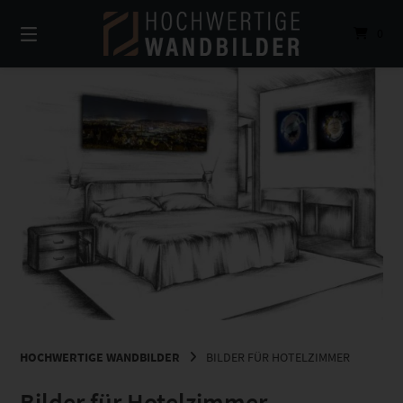
Springe
zum
0
Inhalt
HOCHWERTIGE WANDBILDER
BILDER FÜR HOTELZIMMER
Bilder für Hotelzimmer