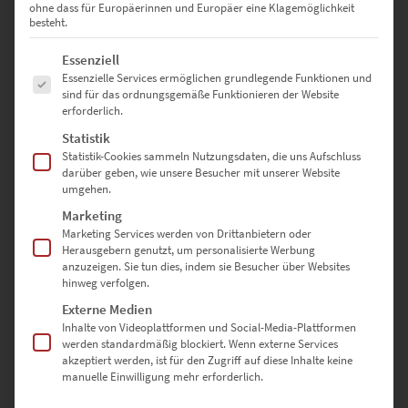
Stadt-Portraits, Skylines oder andere Inspirationsquellen: Du
ohne dass für Europäerinnen und Europäer eine Klagemöglichkeit
entscheidest, welches Wandbild zu deiner Location passt.
besteht.
Es folgt eine Liste der Service-Gruppen, für die eine Einwilligung erte
Kreatives Lifting für vertraute
Essenziell
Essenzielle Services ermöglichen grundlegende Funktionen und
Deko-Ideen
sind für das ordnungsgemäße Funktionieren der Website
erforderlich.
Statistik
Statistik-Cookies sammeln Nutzungsdaten, die uns Aufschluss
Es ist naheliegend, fürs moderne Hotelzimmer Bilder mit lokalem
darüber geben, wie unsere Besucher mit unserer Website
Bezug auszuwählen. Ein klassisches Stadtfoto wirkt zwar treffend
umgehen.
platziert, aber ist weder ausgefallen noch sexy. Eindrucksvoller sind
Marketing
Wandbilder, die deine City kunstvoll inszenieren – am besten aus
Marketing Services werden von Drittanbietern oder
verschiedenen Perspektiven.
Herausgebern genutzt, um personalisierte Werbung
anzuzeigen. Sie tun dies, indem sie Besucher über Websites
In Stuttgart würde sich eine Panorama-Nachtaufnahme des
hinweg verfolgen.
Schlossplatzes gut über dem Bett machen, deren betont längliches
Externe Medien
Format ein Statement ist. Andernorts im Hotelzimmer verblüffst du
Inhalte von Videoplattformen und Social-Media-Plattformen
die Gäste mit Fotokunstwerken, die Sehenswürdigkeiten wie kleine
werden standardmäßig blockiert. Wenn externe Services
Planeten inszenieren. Der atmosphärische Clou aller
Wandbilder
akzeptiert werden, ist für den Zugriff auf diese Inhalte keine
als Panorama
oder Kugelpanorama ist Dunkelblau als
manuelle Einwilligung mehr erforderlich.
dominierende Farbe. Sie vermittelt ein Gefühl von Sicherheit und