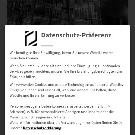
Datenschutz-Präferenz
EZ01090 Post Tower at the Speed of Light
Wir benötigen Ihre Einwilligung, bevor Sie unsere Website weiter
besuchen können.
€
24,90
–
€
1.099,00
Wenn Sie unter 16 Jahre alt sind und Ihre Einwilligung zu optionalen
Enthält 19% Mwst.
zzgl.
Versand
Services geben möchten, müssen Sie Ihre Erziehungsberechtigten um
Erlaubnis bitten.
Lieferzeit: ca. 10 Werktage
Wir verwenden Cookies und andere Technologien auf unserer Website.
Einige von ihnen sind essenziell, während andere uns helfen, diese
Website und Ihre Erfahrung zu verbessern.
Dieses Produkt weist mehrere Varianten auf. Die Optionen können auf der Produktseite gewählt werden
Personenbezogene Daten können verarbeitet werden (z. B. IP-
Adressen), z. B. für personalisierte Anzeigen und Inhalte oder die
Messung von Anzeigen und Inhalten.
Weitere Informationen über die Verwendung Ihrer Daten finden Sie in
unserer
Datenschutzerklärung
.