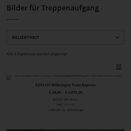
Bilder für Treppenaufgang
Nach
Alle 3 Ergebnisse werden angezeigt
Beliebtheit
sortiert
Dieses Produkt weist mehrere Varianten auf. Die Optionen können auf der Produktseite gewählt werden
EZ01110 Möhringen Tram Express
€
24,90
–
€
1.099,00
Enthält 19% Mwst.
zzgl.
Versand
Lieferzeit: ca. 10 Werktage
Dieses Produkt weist mehrere Varianten auf. Die Optionen können auf der Produktseite gewählt werden