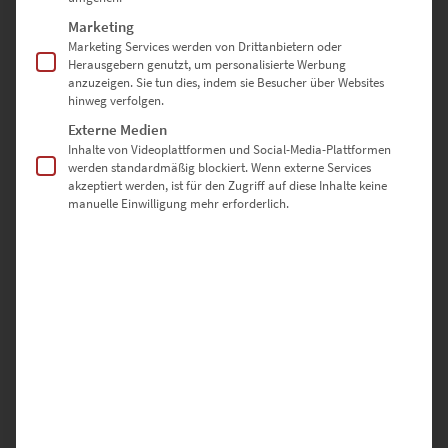
Marketing
EZ01089 Koblenzer Tor At the Speed of Light Vol II
Marketing Services werden von Drittanbietern oder
Herausgebern genutzt, um personalisierte Werbung
€
24,90
–
€
1.099,00
anzuzeigen. Sie tun dies, indem sie Besucher über Websites
Enthält 19% Mwst.
hinweg verfolgen.
zzgl.
Versand
Externe Medien
Lieferzeit: ca. 10 Werktage
Inhalte von Videoplattformen und Social-Media-Plattformen
werden standardmäßig blockiert. Wenn externe Services
akzeptiert werden, ist für den Zugriff auf diese Inhalte keine
manuelle Einwilligung mehr erforderlich.
Bilder für den Treppenaufgang
mit Galerie-Charakter
Durchgangsbereiche nutzt man selten zum Verweilen, sondern um
einen Raum anzusteuern. Die Funktion verleitet dazu, die
Gestaltung zu vernachlässigen. Aber Hand aufs Herz: Wenn jemand
tolle Bilder für den Treppenaufgang wählt, fühlst du dich sofort
willkommener, stimmt’s? Dann gönne deinen Gästen das