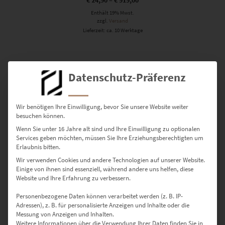
€
24,90
–
€
919,00
Enthält 19% Mwst.
zzgl.
Versand
Lieferzeit: ca. 10 Werktage
Datenschutz-Präferenz
Bilder für das Wohnzimmer
Wir benötigen Ihre Einwilligung, bevor Sie unsere Website weiter
besuchen können.
Kaum hängt das Wandbild, langweilt es dich. Die ernüchternde
Wenn Sie unter 16 Jahre alt sind und Ihre Einwilligung zu optionalen
Einsicht liegt daran, dass es keinen Bezug zu dir hat, frei von neuen
Services geben möchten, müssen Sie Ihre Erziehungsberechtigten um
Impulsen ist oder beides. Lust auf hochwertige Bilder für das
Erlaubnis bitten.
Wohnzimmer, denen du nach Feierabend über Jahre hinweg gern
Wir verwenden Cookies und andere Technologien auf unserer Website.
begegnest? Dann treffen unsere Fotokunstwerke und Tipps ins
Einige von ihnen sind essenziell, während andere uns helfen, diese
Schwarze. Entdecke hier exklusive Fotografien für Wohnzimmer,
Website und Ihre Erfahrung zu verbessern.
Kaminzimmer und Wohn-Ess-Bereiche.
Personenbezogene Daten können verarbeitet werden (z. B. IP-
Adressen), z. B. für personalisierte Anzeigen und Inhalte oder die
Überraschend anders –
Messung von Anzeigen und Inhalten.
Weitere Informationen über die Verwendung Ihrer Daten finden Sie in