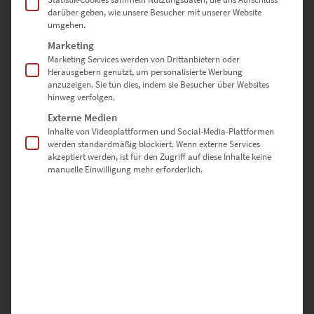
ist, aber zugleich eine globale Bedeutung hat. Besonders gut
darüber geben, wie unsere Besucher mit unserer Website
kommen die
Skyline Bilder im Großformat
hinter Acrylglas zur
umgehen.
Geltung. Entdecke unsere Städtebilder in Schwarz-Weiß mit
Marketing
Lichtakzenten als beeindruckende, moderne Fotokunstwerke, die
Marketing Services werden von Drittanbietern oder
besonders lebendig wirken und dich in ihren Bann ziehen werden.
Herausgebern genutzt, um personalisierte Werbung
anzuzeigen. Sie tun dies, indem sie Besucher über Websites
Hochwertige Wandbilder mit
hinweg verfolgen.
Externe Medien
meditativem Mehrwert
Inhalte von Videoplattformen und Social-Media-Plattformen
werden standardmäßig blockiert. Wenn externe Services
akzeptiert werden, ist für den Zugriff auf diese Inhalte keine
manuelle Einwilligung mehr erforderlich.
Gerahmte Bilder für das Wohnzimmer unterstreichen ein
entspannendes Ambiente.
Malerisch erinnert unsere
Nachtaufnahme von der Sligachan Bridge daran, dass sich jedes
Problem überwinden lässt und das Leben stets im Fluss ist.
Passend zu den Qualitätskriterien für gerahmte Bilder im
Wohnzimmer wirst du jahrelang neue Details entdecken.
Gleiches gilt für moderne Bilder mit urbanem Tenor, zum Beispiel
das Motiv Ghost Tram Vienna aus unserer At The Speed of Light
Serie. Ruhe vermittelt die schwarz-weiße Darstellung, während die