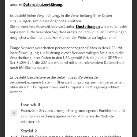
moderne Bilder von deiner
unserer
Datenschutzerklärung
.
Lieblingsstadt
Es besteht keine Verpflichtung, in die Verarbeitung Ihrer Daten
einzuwilligen, um dieses Angebot zu nutzen.
Sie können Ihre Auswahl jederzeit unter
Einstellungen
widerrufen oder
anpassen.
Bitte beachten Sie, dass aufgrund individueller Einstellungen
Fast jeder schwärmt für eine Metropole und die facettenreichen
möglicherweise nicht alle Funktionen der Website verfügbar sind.
Möglichkeiten, die sie bietet. Wenn du dich jetzt angesprochen
Einige Services verarbeiten personenbezogene Daten in den USA. Mit
fühlst, hat sich deine City einen Stammplatz im Wohnzimmer
Ihrer Einwilligung zur Nutzung dieser Services willigen Sie auch in die
verdient. Du hast Bilder von Städten oft gesehen und sie erscheinen
Verarbeitung Ihrer Daten in den USA gemäß Art. 49 (1) lit. a GDPR ein.
dir unkreativ?
Der EuGH stuft die USA als ein Land mit unzureichendem Datenschutz
nach EU-Standards ein.
Keineswegs, denn wir servieren ausgefallene Wandbilder mit
Es besteht beispielsweise die Gefahr, dass US-Behörden
Lichteffekten oder
Schwarz-Weiß-Bilder mit Farbakzenten
, zum
personenbezogene Daten in Überwachungsprogrammen verarbeiten,
Beispiel von:
ohne dass für Europäerinnen und Europäer eine Klagemöglichkeit
besteht.
Berlin
Hamburg
Es folgt eine Liste der Service-Gruppen, für die eine Einwilligung erte
Essenziell
Stuttgart
Essenzielle Services ermöglichen grundlegende Funktionen und
Frankfurt
sind für das ordnungsgemäße Funktionieren der Website
Progressiv sind unsere Kunstwerke, die Sehenswürdigkeiten als
erforderlich.
Planeten inszenieren. Ein sogenanntes Kugelpanorama vermittelt,
Statistik
dass die Lieblingsstadt nur ein bemerkenswerter Ort auf der Welt
Statistik-Cookies sammeln Nutzungsdaten, die uns Aufschluss