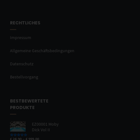
RECHTLICHES
Impressum
Allgemeine Geschäftsbedingungen
Datenschutz
Bestellvorgang
BESTBEWERTETE
PRODUKTE
EZ00001 Moby
Dick Vol II
–
€
24,90
€
999,00
Bewertet mit