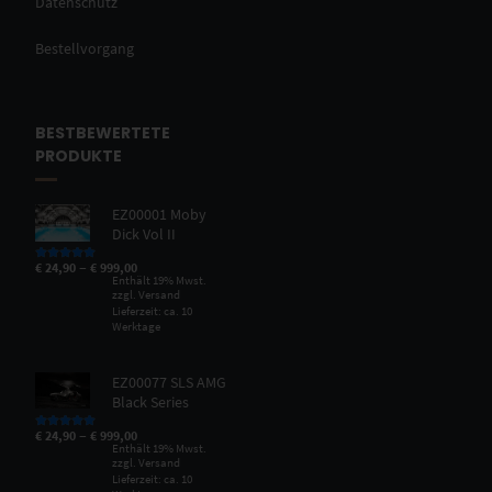
Datenschutz
Bestellvorgang
BESTBEWERTETE
PRODUKTE
EZ00001 Moby
Dick Vol II
–
€
24,90
€
999,00
Bewertet mit
5.00
von 5
Enthält 19% Mwst.
zzgl.
Versand
Lieferzeit: ca. 10
Werktage
EZ00077 SLS AMG
Black Series
–
€
24,90
€
999,00
Bewertet mit
5.00
von 5
Enthält 19% Mwst.
zzgl.
Versand
Lieferzeit: ca. 10