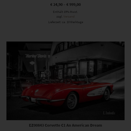
€
24,90
–
€
999,00
Enthält 19% Mwst.
zzgl.
Versand
Lieferzeit: ca. 10 Werktage
Dieses Produkt weist mehrere Varianten auf. Die Optionen können auf der Produktseite gewählt werden
EZ00843 Corvette C1 An American Dream