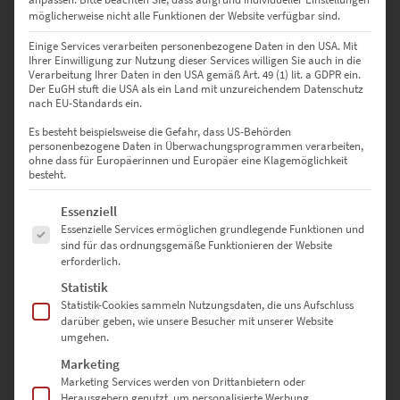
möglicherweise nicht alle Funktionen der Website verfügbar sind.
Enthält 19% Mwst.
zzgl.
Versand
Einige Services verarbeiten personenbezogene Daten in den USA. Mit
Lieferzeit: ca. 10 Werktage
Ihrer Einwilligung zur Nutzung dieser Services willigen Sie auch in die
Verarbeitung Ihrer Daten in den USA gemäß Art. 49 (1) lit. a GDPR ein.
Der EuGH stuft die USA als ein Land mit unzureichendem Datenschutz
nach EU-Standards ein.
Es besteht beispielsweise die Gefahr, dass US-Behörden
personenbezogene Daten in Überwachungsprogrammen verarbeiten,
Chromakey-Wandbilder:
ohne dass für Europäerinnen und Europäer eine Klagemöglichkeit
besteht.
Fotokunst mit Farbtupfer
Es folgt eine Liste der Service-Gruppen, für die eine Einwilligung erte
Essenziell
Essenzielle Services ermöglichen grundlegende Funktionen und
sind für das ordnungsgemäße Funktionieren der Website
Fest steht, dass Dekobilder in deine Wohnung einziehen. Sie sollen
erforderlich.
aber nostalgisch, hochmodern, extravagant und puristisch wirken.
Denkst du, dass die Wünsche unvereinbar sind? Keinesfalls, denn
Statistik
graue Bilder mit Farbe erfüllen deinen Dekotraum. Entdecke jetzt
Statistik-Cookies sammeln Nutzungsdaten, die uns Aufschluss
darüber geben, wie unsere Besucher mit unserer Website
unsere Chromakey-Wandbilder, die in Graustufen gehalten sind,
umgehen.
aber durch Ihren Farbeffekt modern und elegant wirken.
Marketing
Schwarz-Weiß-Bilder mit
Marketing Services werden von Drittanbietern oder
Herausgebern genutzt, um personalisierte Werbung