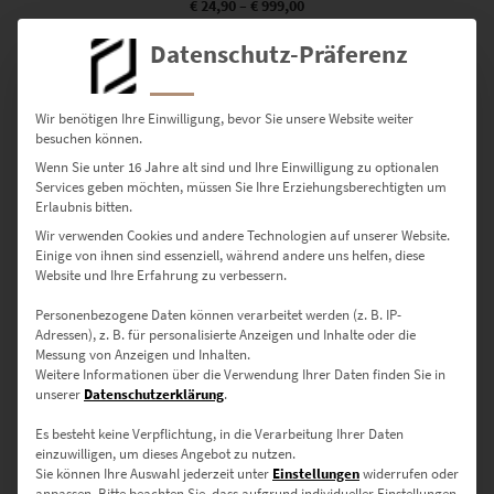
€
24,90
–
€
999,00
Enthält 19% Mwst.
Datenschutz-Präferenz
zzgl.
Versand
Lieferzeit: ca. 10 Werktage
Wir benötigen Ihre Einwilligung, bevor Sie unsere Website weiter
besuchen können.
Dieses Produkt weist mehrere Varianten auf. Die Optionen können auf der Produktseite gewählt werden
Wenn Sie unter 16 Jahre alt sind und Ihre Einwilligung zu optionalen
Services geben möchten, müssen Sie Ihre Erziehungsberechtigten um
Erlaubnis bitten.
Wir verwenden Cookies und andere Technologien auf unserer Website.
Einige von ihnen sind essenziell, während andere uns helfen, diese
Website und Ihre Erfahrung zu verbessern.
Personenbezogene Daten können verarbeitet werden (z. B. IP-
Adressen), z. B. für personalisierte Anzeigen und Inhalte oder die
Messung von Anzeigen und Inhalten.
Weitere Informationen über die Verwendung Ihrer Daten finden Sie in
unserer
Datenschutzerklärung
.
Es besteht keine Verpflichtung, in die Verarbeitung Ihrer Daten
einzuwilligen, um dieses Angebot zu nutzen.
EZ00844 Corvette C1 at Rathaus Böblingen
Sie können Ihre Auswahl jederzeit unter
Einstellungen
widerrufen oder
€
24,90
–
€
999,00
anpassen.
Bitte beachten Sie, dass aufgrund individueller Einstellungen