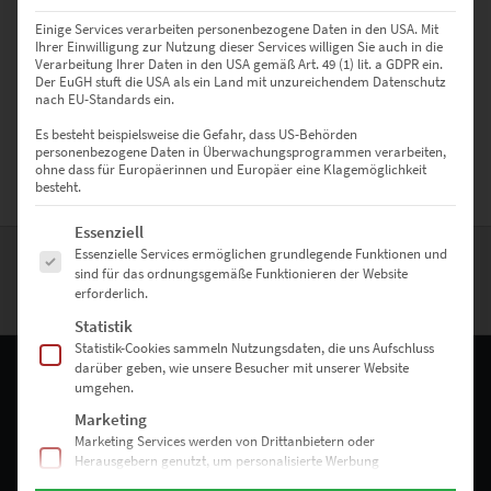
sind und als Wandbild bestellt werden können; z.B. als Leinwand
Einige Services verarbeiten personenbezogene Daten in den USA. Mit
auf Keilrahmen, als Poster oder auch hinter Acrylglas.
Ihrer Einwilligung zur Nutzung dieser Services willigen Sie auch in die
Wandbildgrößen sind bis 150cm konfigurierbar aber auch größere
Verarbeitung Ihrer Daten in den USA gemäß Art. 49 (1) lit. a GDPR ein.
Der EuGH stuft die USA als ein Land mit unzureichendem Datenschutz
Größen und als Akustikbilder sind diese Edinburgh Bilder erhältlich.
nach EU-Standards ein.
Nutze hierfür oder bei weiteren Fragen das
Kontaktformular
. Und
nun viel Spaß beim Stöbern des Shops.
Es besteht beispielsweise die Gefahr, dass US-Behörden
personenbezogene Daten in Überwachungsprogrammen verarbeiten,
ohne dass für Europäerinnen und Europäer eine Klagemöglichkeit
besteht.
Es folgt eine Liste der Service-Gruppen, für die eine Einwilligung erte
Essenziell
Essenzielle Services ermöglichen grundlegende Funktionen und
sind für das ordnungsgemäße Funktionieren der Website
erforderlich.
Statistik
Statistik-Cookies sammeln Nutzungsdaten, die uns Aufschluss
darüber geben, wie unsere Besucher mit unserer Website
umgehen.
Marketing
RECHTLICHES
Marketing Services werden von Drittanbietern oder
Herausgebern genutzt, um personalisierte Werbung
Impressum
anzuzeigen. Sie tun dies, indem sie Besucher über Websites