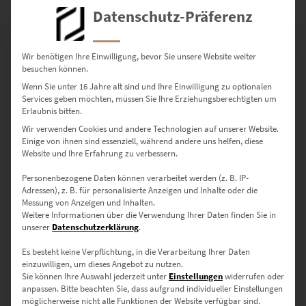
Datenschutz-Präferenz
Wir benötigen Ihre Einwilligung, bevor Sie unsere Website weiter
besuchen können.
Wenn Sie unter 16 Jahre alt sind und Ihre Einwilligung zu optionalen
Services geben möchten, müssen Sie Ihre Erziehungsberechtigten um
Erlaubnis bitten.
Wir verwenden Cookies und andere Technologien auf unserer Website.
Einige von ihnen sind essenziell, während andere uns helfen, diese
Website und Ihre Erfahrung zu verbessern.
EZ00734 Edinburgh At the Speed of Light
€
24,90
–
€
1.099,00
Personenbezogene Daten können verarbeitet werden (z. B. IP-
Adressen), z. B. für personalisierte Anzeigen und Inhalte oder die
Enthält 19% Mwst.
Messung von Anzeigen und Inhalten.
zzgl.
Versand
Weitere Informationen über die Verwendung Ihrer Daten finden Sie in
Lieferzeit: ca. 10 Werktage
unserer
Datenschutzerklärung
.
Es besteht keine Verpflichtung, in die Verarbeitung Ihrer Daten
einzuwilligen, um dieses Angebot zu nutzen.
Sie können Ihre Auswahl jederzeit unter
Einstellungen
widerrufen oder
Wenn Du Edinburgh Bilder kaufen willst, dann bist Du hier richtig.
anpassen.
Bitte beachten Sie, dass aufgrund individueller Einstellungen
Hier gibt es hochwertige Fotografien, die in Edinburgh entstanden
möglicherweise nicht alle Funktionen der Website verfügbar sind.