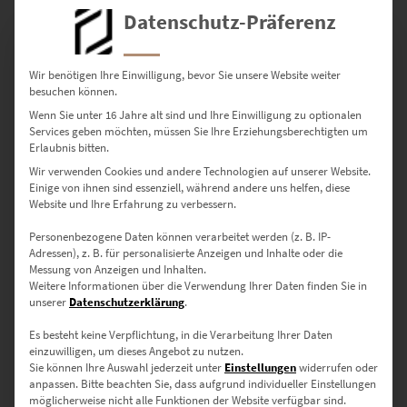
Datenschutz-Präferenz
Wir benötigen Ihre Einwilligung, bevor Sie unsere Website weiter
besuchen können.
Wenn Sie unter 16 Jahre alt sind und Ihre Einwilligung zu optionalen
Services geben möchten, müssen Sie Ihre Erziehungsberechtigten um
Erlaubnis bitten.
Wir verwenden Cookies und andere Technologien auf unserer Website.
Einige von ihnen sind essenziell, während andere uns helfen, diese
Website und Ihre Erfahrung zu verbessern.
EZ00734 Edinburgh At the Speed of Light
€
24,90
–
€
1.099,00
Personenbezogene Daten können verarbeitet werden (z. B. IP-
Adressen), z. B. für personalisierte Anzeigen und Inhalte oder die
Enthält 19% Mwst.
Messung von Anzeigen und Inhalten.
zzgl.
Versand
Weitere Informationen über die Verwendung Ihrer Daten finden Sie in
Lieferzeit: ca. 10 Werktage
unserer
Datenschutzerklärung
.
Es besteht keine Verpflichtung, in die Verarbeitung Ihrer Daten
einzuwilligen, um dieses Angebot zu nutzen.
Sie können Ihre Auswahl jederzeit unter
Einstellungen
widerrufen oder
Wenn Du Edinburgh Bilder kaufen willst, dann bist Du hier richtig.
anpassen.
Bitte beachten Sie, dass aufgrund individueller Einstellungen
Hier gibt es hochwertige Fotografien, die in Edinburgh entstanden
möglicherweise nicht alle Funktionen der Website verfügbar sind.