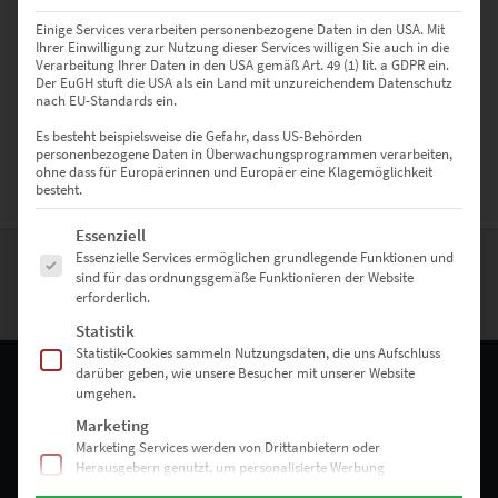
sind und als Wandbild bestellt werden können; z.B. als Leinwand
Einige Services verarbeiten personenbezogene Daten in den USA. Mit
auf Keilrahmen, als Poster oder auch hinter Acrylglas.
Ihrer Einwilligung zur Nutzung dieser Services willigen Sie auch in die
Wandbildgrößen sind bis 150cm konfigurierbar aber auch größere
Verarbeitung Ihrer Daten in den USA gemäß Art. 49 (1) lit. a GDPR ein.
Der EuGH stuft die USA als ein Land mit unzureichendem Datenschutz
Größen und als Akustikbilder sind diese Edinburgh Bilder erhältlich.
nach EU-Standards ein.
Nutze hierfür oder bei weiteren Fragen das
Kontaktformular
. Und
nun viel Spaß beim Stöbern des Shops.
Es besteht beispielsweise die Gefahr, dass US-Behörden
personenbezogene Daten in Überwachungsprogrammen verarbeiten,
ohne dass für Europäerinnen und Europäer eine Klagemöglichkeit
besteht.
Es folgt eine Liste der Service-Gruppen, für die eine Einwilligung erte
Essenziell
Essenzielle Services ermöglichen grundlegende Funktionen und
sind für das ordnungsgemäße Funktionieren der Website
erforderlich.
ZURÜCK NACH OBEN
Statistik
Statistik-Cookies sammeln Nutzungsdaten, die uns Aufschluss
darüber geben, wie unsere Besucher mit unserer Website
umgehen.
Marketing
RECHTLICHES
Marketing Services werden von Drittanbietern oder
Herausgebern genutzt, um personalisierte Werbung
Impressum
anzuzeigen. Sie tun dies, indem sie Besucher über Websites