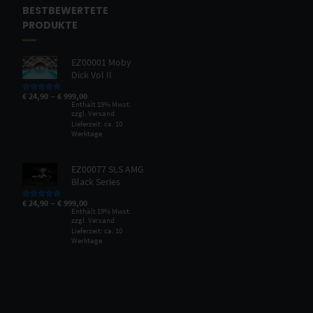
BESTBEWERTETE
PRODUKTE
EZ00001 Moby
Dick Vol II
–
€
24,90
€
999,00
Bewertet mit
5.00
von 5
Enthält 19% Mwst.
zzgl.
Versand
Lieferzeit: ca. 10
Werktage
EZ00077 SLS AMG
Black Series
–
€
24,90
€
999,00
Bewertet mit
5.00
von 5
Enthält 19% Mwst.
zzgl.
Versand
Lieferzeit: ca. 10
Werktage