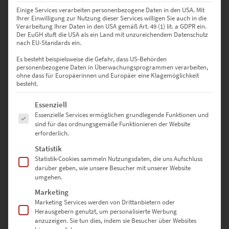
Enthält 19% Mwst.
Einige Services verarbeiten personenbezogene Daten in den USA. Mit
zzgl.
Versand
Ihrer Einwilligung zur Nutzung dieser Services willigen Sie auch in die
Verarbeitung Ihrer Daten in den USA gemäß Art. 49 (1) lit. a GDPR ein.
Lieferzeit: ca. 10 Werktage
Der EuGH stuft die USA als ein Land mit unzureichendem Datenschutz
nach EU-Standards ein.
Es besteht beispielsweise die Gefahr, dass US-Behörden
personenbezogene Daten in Überwachungsprogrammen verarbeiten,
ohne dass für Europäerinnen und Europäer eine Klagemöglichkeit
Fine Art-Wandbilder –
besteht.
Fotokunst mit dem gewissen
Es folgt eine Liste der Service-Gruppen, für die eine Einwilligung erte
Essenziell
Essenzielle Services ermöglichen grundlegende Funktionen und
Etwas
sind für das ordnungsgemäße Funktionieren der Website
erforderlich.
Statistik
Statistik-Cookies sammeln Nutzungsdaten, die uns Aufschluss
Das Motiv schreit nicht um Aufmerksamkeit und trotzdem fesselt
darüber geben, wie unsere Besucher mit unserer Website
das Wandbild deine Sinne. Dieses Erlebnis beschert nur Fine Art –
umgehen.
eine Kunstströmung, die sich bei der Fotografie im 20. Jahrhundert
Marketing
etablierte. Sie lässt sich schwer definieren, aber leicht
Marketing Services werden von Drittanbietern oder
nachvollziehen, wenn du hochwertige Wandbilder betrachtest.
Herausgebern genutzt, um personalisierte Werbung
anzuzeigen. Sie tun dies, indem sie Besucher über Websites