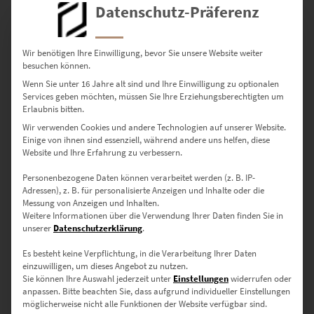
€
24,90
–
€
1.099,00
Datenschutz-Präferenz
Enthält 19% Mwst.
zzgl.
Versand
Lieferzeit: ca. 10 Werktage
Wir benötigen Ihre Einwilligung, bevor Sie unsere Website weiter
besuchen können.
Wenn Sie unter 16 Jahre alt sind und Ihre Einwilligung zu optionalen
Dieses Produkt weist mehrere Varianten auf. Die Optionen können auf der Produktseite gewählt werden
Services geben möchten, müssen Sie Ihre Erziehungsberechtigten um
Erlaubnis bitten.
Wir verwenden Cookies und andere Technologien auf unserer Website.
Einige von ihnen sind essenziell, während andere uns helfen, diese
Website und Ihre Erfahrung zu verbessern.
Personenbezogene Daten können verarbeitet werden (z. B. IP-
Adressen), z. B. für personalisierte Anzeigen und Inhalte oder die
Messung von Anzeigen und Inhalten.
Weitere Informationen über die Verwendung Ihrer Daten finden Sie in
unserer
Datenschutzerklärung
.
Es besteht keine Verpflichtung, in die Verarbeitung Ihrer Daten
einzuwilligen, um dieses Angebot zu nutzen.
Sie können Ihre Auswahl jederzeit unter
Einstellungen
widerrufen oder
EZ00046 The Sound of the Past
anpassen.
Bitte beachten Sie, dass aufgrund individueller Einstellungen
möglicherweise nicht alle Funktionen der Website verfügbar sind.
€
24,90
–
€
999,00