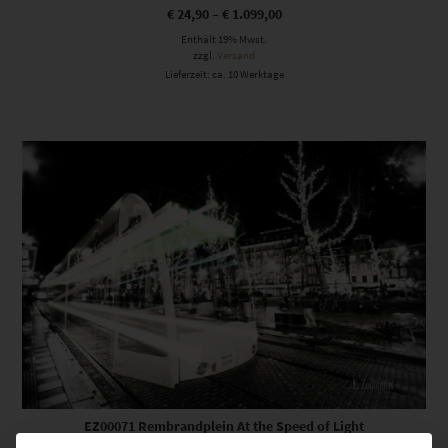
€
24,90
–
€
1.099,00
Enthält 19% Mwst.
zzgl.
Versand
Lieferzeit: ca. 10 Werktage
Dieses Produkt weist mehrere Varianten auf. Die Optionen können auf der Produktseite gewählt werden
EZ00071 Rembrandplein At the Speed of Light