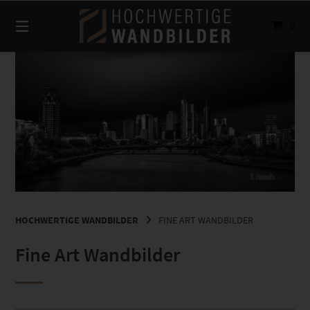
Springe
zum
0
Inhalt
HOCHWERTIGE WANDBILDER
FINE ART WANDBILDER
Fine Art Wandbilder