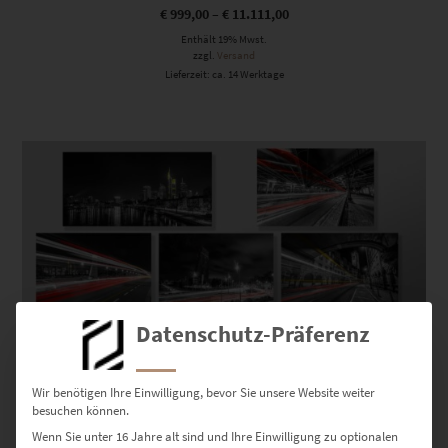
€
999,00
–
€
11.111,00
Enthält 19% Mwst.
zzgl.
Versand
Lieferzeit: ca. 14 Werktage
Dieses Produkt weist mehrere Varianten auf. Die Optionen können auf der Produktseite gewählt werden
Datenschutz-Präferenz
Wir benötigen Ihre Einwilligung, bevor Sie unsere Website weiter
besuchen können.
Bilder Set Frankfurt – Schwarz weiß mit Farbe
Wenn Sie unter 16 Jahre alt sind und Ihre Einwilligung zu optionalen