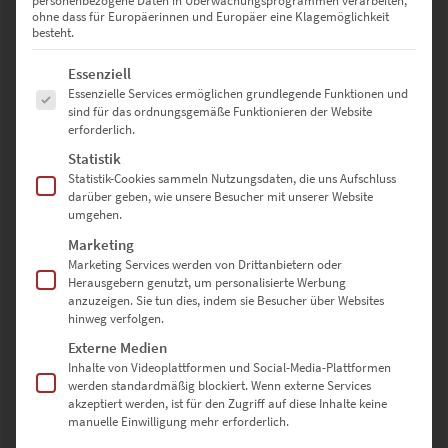
personenbezogene Daten in Überwachungsprogrammen verarbeiten,
ohne dass für Europäerinnen und Europäer eine Klagemöglichkeit
besteht.
Markantere Bildwirkung durch
Es folgt eine Liste der Service-Gruppen, für die eine Einwilligung erte
Essenziell
sanfte Übergänge
Essenzielle Services ermöglichen grundlegende Funktionen und
sind für das ordnungsgemäße Funktionieren der Website
erforderlich.
Mit Fine Art verbinden viele Kunstfans bei der Malerei einen Stil, der
Statistik
Mut zum Kontrastreichtum und zu unkonventionellen Motiven
Statistik-Cookies sammeln Nutzungsdaten, die uns Aufschluss
darüber geben, wie unsere Besucher mit unserer Website
beweist. Bei den Fotos sind es hingegen oft die fließenden und fein
umgehen.
herausgearbeiteten Übergänge, mit der Fine Art-Wandbilder
begeistern. Ein Beispiel:
Marketing
Marketing Services werden von Drittanbietern oder
Der Mercedes Benz fügt sich als Sinnbild der innovativen
Herausgebern genutzt, um personalisierte Werbung
anzuzeigen. Sie tun dies, indem sie Besucher über Websites
Autoindustrie unerwartet harmonisch in die Schwarzwälder Natur
hinweg verfolgen.
ein – durch das Gespür für Feinheiten und Farbreduktion. Die
gefühlvolle Fototechnik bringt außerdem die markant
Externe Medien
geschwungene Fahrzeugkarosserie exzellent zur Geltung. Die
Inhalte von Videoplattformen und Social-Media-Plattformen
werden standardmäßig blockiert. Wenn externe Services
Quintessenz: Wie alle Bilder der Fine Art hat die Aufnahme des
akzeptiert werden, ist für den Zugriff auf diese Inhalte keine
Mercedes Wandbilds
AMG SLS der Black Series auch dann eine
manuelle Einwilligung mehr erforderlich.
magische Anziehungskraft, wenn den Betrachter das Motiv – in