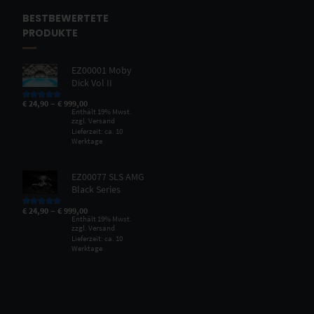
BESTBEWERTETE
PRODUKTE
EZ00001 Moby
Dick Vol II
–
€
24,90
€
999,00
Bewertet mit
5.00
von 5
Enthält 19% Mwst.
zzgl.
Versand
Lieferzeit: ca. 10
Werktage
EZ00077 SLS AMG
Black Series
–
€
24,90
€
999,00
Bewertet mit
5.00
von 5
Enthält 19% Mwst.
zzgl.
Versand
Lieferzeit: ca. 10
Werktage