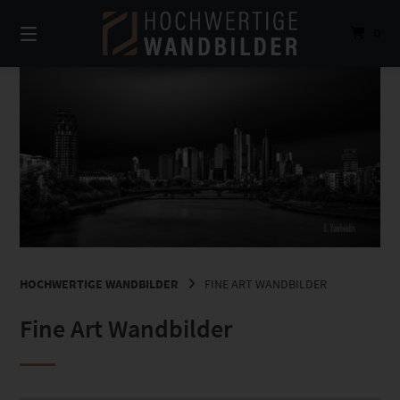
Springe
zum
0
Inhalt
HOCHWERTIGE WANDBILDER
FINE ART WANDBILDER
Fine Art Wandbilder