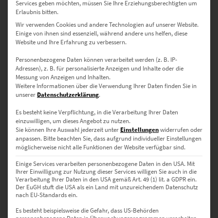
€
1.499,00
–
€
14.444,00
Services geben möchten, müssen Sie Ihre Erziehungsberechtigten um
Erlaubnis bitten.
Enthält 19% Mwst.
zzgl.
Versand
Wir verwenden Cookies und andere Technologien auf unserer Website.
Lieferzeit: ca. 14 Werktage
Einige von ihnen sind essenziell, während andere uns helfen, diese
Website und Ihre Erfahrung zu verbessern.
Personenbezogene Daten können verarbeitet werden (z. B. IP-
Adressen), z. B. für personalisierte Anzeigen und Inhalte oder die
Messung von Anzeigen und Inhalten.
Fine Art-Wandbilder –
Weitere Informationen über die Verwendung Ihrer Daten finden Sie in
unserer
Datenschutzerklärung
.
Fotokunst mit dem gewissen
Es besteht keine Verpflichtung, in die Verarbeitung Ihrer Daten
Etwas
einzuwilligen, um dieses Angebot zu nutzen.
Sie können Ihre Auswahl jederzeit unter
Einstellungen
widerrufen oder
anpassen.
Bitte beachten Sie, dass aufgrund individueller Einstellungen
möglicherweise nicht alle Funktionen der Website verfügbar sind.
Das Motiv schreit nicht um Aufmerksamkeit und trotzdem fesselt
Einige Services verarbeiten personenbezogene Daten in den USA. Mit
das Wandbild deine Sinne. Dieses Erlebnis beschert nur Fine Art –
Ihrer Einwilligung zur Nutzung dieser Services willigen Sie auch in die
eine Kunstströmung, die sich bei der Fotografie im 20. Jahrhundert
Verarbeitung Ihrer Daten in den USA gemäß Art. 49 (1) lit. a GDPR ein.
Der EuGH stuft die USA als ein Land mit unzureichendem Datenschutz
etablierte. Sie lässt sich schwer definieren, aber leicht
nach EU-Standards ein.
nachvollziehen, wenn du hochwertige Wandbilder betrachtest.
Es besteht beispielsweise die Gefahr, dass US-Behörden