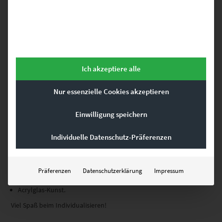
Fotokunstwerke,
maßgeschneidert für deine
Wünsche
Ich akzeptiere alle
Nur essenzielle Cookies akzeptieren
Theoretisch ist jetzt klar, wo der Unterschied zwischen einem
Einwilligung speichern
Schnappschuss und Fine Art-Fotos liegt. Praktisch wäre es schade,
wenn zu deinen Einrichtungsideen ausgerechnet die künstlerischen
Wandbilder nicht passen, die dich emotional berühren. Unsere
Individuelle Datenschutz-Präferenzen
Fotos bieten wir deshalb vom kompakten Maß bis zum stattlichen
Panorama-Format an, als
Präferenzen
Datenschutzerklärung
Impressum
Leinwandbilder,
Poster und
Acrylglas-Kunst.
Viel Spaß beim Individualisieren!