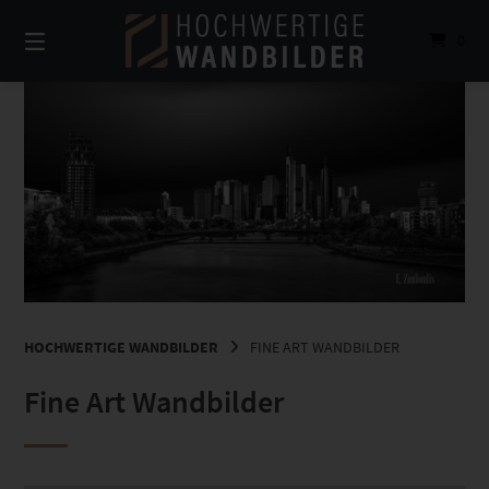
Springe
zum
0
Inhalt
HOCHWERTIGE WANDBILDER
FINE ART WANDBILDER
Fine Art Wandbilder