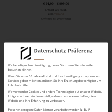
€
24,90
–
€
999,00
Enthält 19% Mwst.
zzgl.
Versand
Lieferzeit: ca. 10 Werktage
Fine Art-Wandbilder –
Datenschutz-Präferenz
Fotokunst mit dem gewissen
Etwas
Wir benötigen Ihre Einwilligung, bevor Sie unsere Website weiter
besuchen können.
Wenn Sie unter 16 Jahre alt sind und Ihre Einwilligung zu optionalen
Services geben möchten, müssen Sie Ihre Erziehungsberechtigten um
Das Motiv schreit nicht um Aufmerksamkeit und trotzdem fesselt
Erlaubnis bitten.
das Wandbild deine Sinne. Dieses Erlebnis beschert nur Fine Art –
Wir verwenden Cookies und andere Technologien auf unserer Website.
eine Kunstströmung, die sich bei der Fotografie im 20. Jahrhundert
Einige von ihnen sind essenziell, während andere uns helfen, diese
etablierte. Sie lässt sich schwer definieren, aber leicht
Website und Ihre Erfahrung zu verbessern.
nachvollziehen, wenn du hochwertige Wandbilder betrachtest.
Personenbezogene Daten können verarbeitet werden (z. B. IP-