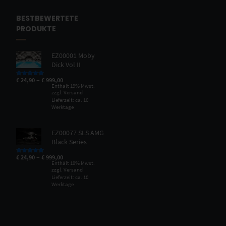
BESTBEWERTETE
PRODUKTE
EZ00001 Moby
Dick Vol II
–
€
24,90
€
999,00
Bewertet mit
5.00
von 5
Enthält 19% Mwst.
zzgl.
Versand
Lieferzeit: ca. 10
Werktage
EZ00077 SLS AMG
Black Series
–
€
24,90
€
999,00
Bewertet mit
5.00
von 5
Enthält 19% Mwst.
zzgl.
Versand
Lieferzeit: ca. 10
Werktage