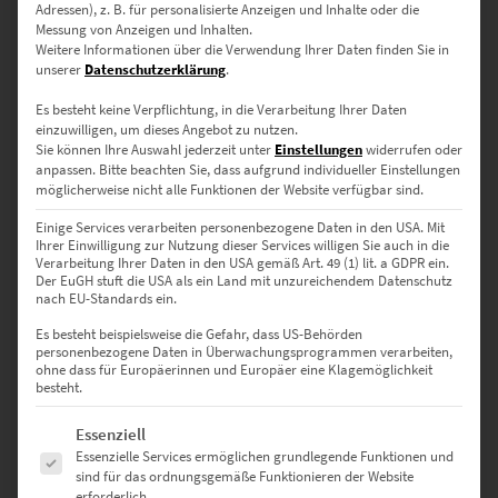
Adressen), z. B. für personalisierte Anzeigen und Inhalte oder die
Messung von Anzeigen und Inhalten.
Weitere Informationen über die Verwendung Ihrer Daten finden Sie in
Markantere Bildwirkung durch
unserer
Datenschutzerklärung
.
sanfte Übergänge
Es besteht keine Verpflichtung, in die Verarbeitung Ihrer Daten
einzuwilligen, um dieses Angebot zu nutzen.
Sie können Ihre Auswahl jederzeit unter
Einstellungen
widerrufen oder
anpassen.
Bitte beachten Sie, dass aufgrund individueller Einstellungen
Mit Fine Art verbinden viele Kunstfans bei der Malerei einen Stil, der
möglicherweise nicht alle Funktionen der Website verfügbar sind.
Mut zum Kontrastreichtum und zu unkonventionellen Motiven
Einige Services verarbeiten personenbezogene Daten in den USA. Mit
beweist. Bei den Fotos sind es hingegen oft die fließenden und fein
Ihrer Einwilligung zur Nutzung dieser Services willigen Sie auch in die
herausgearbeiteten Übergänge, mit der Fine Art-Wandbilder
Verarbeitung Ihrer Daten in den USA gemäß Art. 49 (1) lit. a GDPR ein.
begeistern. Ein Beispiel:
Der EuGH stuft die USA als ein Land mit unzureichendem Datenschutz
nach EU-Standards ein.
Der Mercedes Benz fügt sich als Sinnbild der innovativen
Es besteht beispielsweise die Gefahr, dass US-Behörden
Autoindustrie unerwartet harmonisch in die Schwarzwälder Natur
personenbezogene Daten in Überwachungsprogrammen verarbeiten,
ohne dass für Europäerinnen und Europäer eine Klagemöglichkeit
ein – durch das Gespür für Feinheiten und Farbreduktion. Die
besteht.
gefühlvolle Fototechnik bringt außerdem die markant
geschwungene Fahrzeugkarosserie exzellent zur Geltung. Die
Es folgt eine Liste der Service-Gruppen, für die eine Einwilligung erte
Essenziell
Quintessenz: Wie alle Bilder der Fine Art hat die Aufnahme des
Essenzielle Services ermöglichen grundlegende Funktionen und
Mercedes Wandbilds
AMG SLS der Black Series auch dann eine
sind für das ordnungsgemäße Funktionieren der Website
magische Anziehungskraft, wenn den Betrachter das Motiv – in
erforderlich.