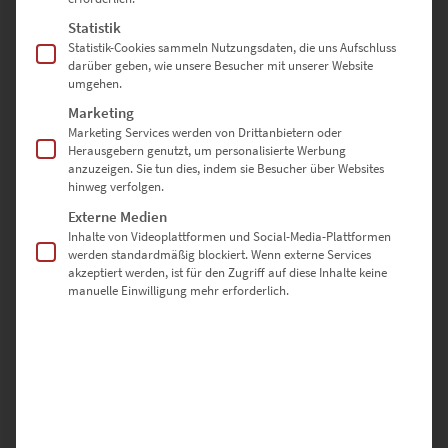
diesem Fall ein Auto – normalerweise nicht berührt.
Statistik
Statistik-Cookies sammeln Nutzungsdaten, die uns Aufschluss
darüber geben, wie unsere Besucher mit unserer Website
umgehen.
Typisch für feine Fotografien –
Marketing
untypische Bildwirkung
Marketing Services werden von Drittanbietern oder
Herausgebern genutzt, um personalisierte Werbung
anzuzeigen. Sie tun dies, indem sie Besucher über Websites
hinweg verfolgen.
Es ist nicht ungewöhnlich, den Spirit einer Metropole mit einem
Externe Medien
Panorama-Leinwandbild
von der Skyline einzufangen. Dem
Inhalte von Videoplattformen und Social-Media-Plattformen
vertrauten Genre widmen sich auch Fine Art-Bilder. Sie beweisen
werden standardmäßig blockiert. Wenn externe Services
aber ihr geschultes Auge fürs bemerkenswerte Detail – wie bei
akzeptiert werden, ist für den Zugriff auf diese Inhalte keine
manuelle Einwilligung mehr erforderlich.
unserem Fotokunstwerk „Taunusanlage Frankfurt“.
Der Zoom auf die urbane Architektur weckt sofort Assoziationen
mit pulsierenden Großstädten. Im Kontrast steht dazu nicht nur die
auffallend ruhige Bildkomposition, sondern auch der heimliche
Hauptdarsteller bei dem Wandbild: der Baum auf Augenhöhe mit
den Wolkenkratzern. Die Fotografie steckt – genauso wie andere
Bilder der Fine Art – voller Botschaften, ohne dir eine Interpretation