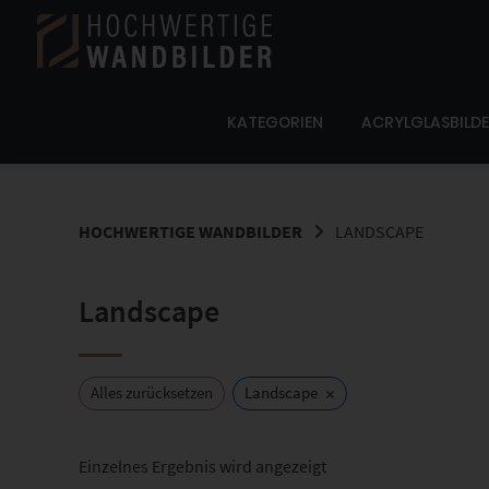
Springe
zum
Inhalt
KATEGORIEN
ACRYLGLASBILD
HOCHWERTIGE WANDBILDER
LANDSCAPE
Landscape
×
Alles zurücksetzen
Landscape
Einzelnes Ergebnis wird angezeigt