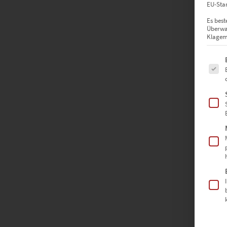
EU-Stan
Es best
Überwa
Klagemö
Es fol