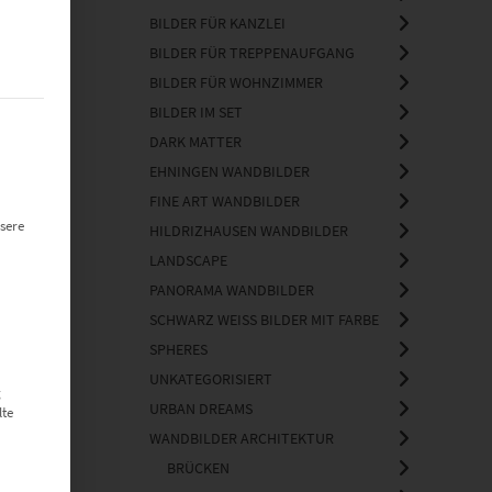
BILDER FÜR KANZLEI
BILDER FÜR TREPPENAUFGANG
BILDER FÜR WOHNZIMMER
BILDER IM SET
t werden kann. Die erste Service-Gruppe ist essenziell und kann nich
DARK MATTER
EHNINGEN WANDBILDER
FINE ART WANDBILDER
sere
HILDRIZHAUSEN WANDBILDER
LANDSCAPE
PANORAMA WANDBILDER
SCHWARZ WEISS BILDER MIT FARBE
SPHERES
UNKATEGORISIERT
g
URBAN DREAMS
lte
WANDBILDER ARCHITEKTUR
BRÜCKEN