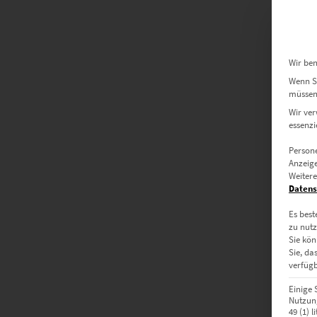
Wir ben
Wenn Si
müssen 
Wir ver
essenzi
Persone
Anzeige
Weitere
Datens
Es best
zu nutz
Sie kön
Sie, da
verfügb
Einige 
Nutzung
49 (1) 