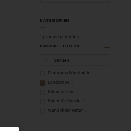
KATEGORIEN
1
produkt gefunden
PRODUKTE FILTERN
Panorama Wandbilder
1
Landscape
1
Bilder für Flur
1
Bilder für Kanzlei
1
Wandbilder Natur
1