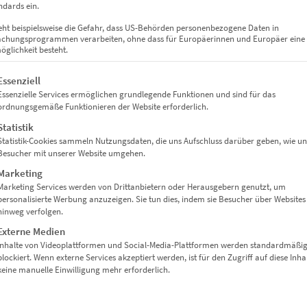
dards ein.
eht beispielsweise die Gefahr, dass US-Behörden personenbezogene Daten in
chungsprogrammen verarbeiten, ohne dass für Europäerinnen und Europäer eine
glichkeit besteht.
gt eine Liste der Service-Gruppen, für die eine Einwilligung erteil
Essenziell
Essenzielle Services ermöglichen grundlegende Funktionen und sind für das
ordnungsgemäße Funktionieren der Website erforderlich.
Statistik
Statistik-Cookies sammeln Nutzungsdaten, die uns Aufschluss darüber geben, wie un
Besucher mit unserer Website umgehen.
Marketing
Marketing Services werden von Drittanbietern oder Herausgebern genutzt, um
personalisierte Werbung anzuzeigen. Sie tun dies, indem sie Besucher über Websites
hinweg verfolgen.
Externe Medien
Inhalte von Videoplattformen und Social-Media-Plattformen werden standardmäßi
blockiert. Wenn externe Services akzeptiert werden, ist für den Zugriff auf diese Inha
keine manuelle Einwilligung mehr erforderlich.