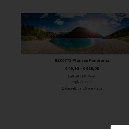
Dieses Produkt weist mehrere Varianten auf. Die Optionen können auf der Produktseite gewählt werden
EZ00771 Plansee Panorama
€
49,90
–
€
689,00
Enthält 19% Mwst.
zzgl.
Versand
Lieferzeit: ca. 10 Werktage