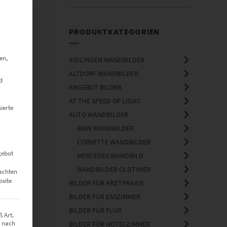
PRODUKTKATEGORIEN
en,
AIDLINGEN WANDBILDER
ALTDORF WANDBILDER
d
ANGEBOT BILDER
AT THE SPEED OF LIGHT
ierte
AUTO WANDBILDER
BMW WANDBILDER
CORVETTE WANDBILDER
gebot
MERCEDES WANDBILD
WANDBILDER OLDTIMER
eachten
bsite
BILDER FÜR ARZTPRAXIS
BILDER FÜR ESSZIMMER
BILDER FÜR FLUR
 Art.
z nach
BILDER FÜR HOTELZIMMER