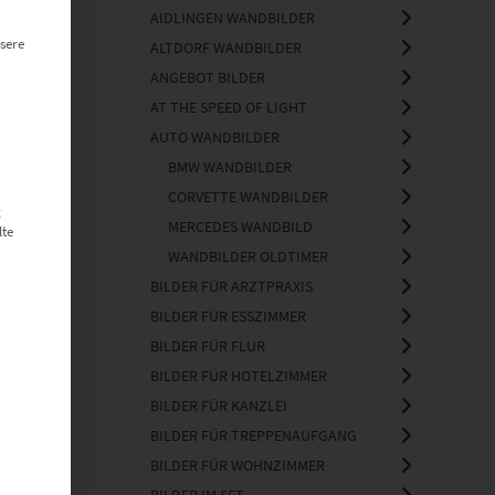
AIDLINGEN WANDBILDER
sere
ALTDORF WANDBILDER
ANGEBOT BILDER
AT THE SPEED OF LIGHT
AUTO WANDBILDER
BMW WANDBILDER
CORVETTE WANDBILDER
g
MERCEDES WANDBILD
lte
WANDBILDER OLDTIMER
BILDER FÜR ARZTPRAXIS
BILDER FÜR ESSZIMMER
 Light
BILDER FÜR FLUR
BILDER FÜR HOTELZIMMER
BILDER FÜR KANZLEI
BILDER FÜR TREPPENAUFGANG
BILDER FÜR WOHNZIMMER