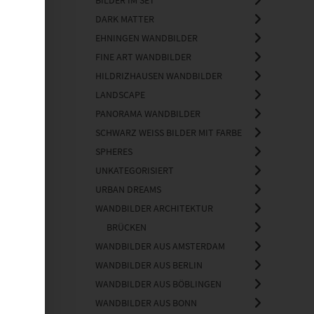
BILDER IM SET
DARK MATTER
EHNINGEN WANDBILDER
FINE ART WANDBILDER
HILDRIZHAUSEN WANDBILDER
LANDSCAPE
PANORAMA WANDBILDER
SCHWARZ WEISS BILDER MIT FARBE
SPHERES
UNKATEGORISIERT
URBAN DREAMS
WANDBILDER ARCHITEKTUR
BRÜCKEN
WANDBILDER AUS AMSTERDAM
WANDBILDER AUS BERLIN
WANDBILDER AUS BÖBLINGEN
WANDBILDER AUS BONN