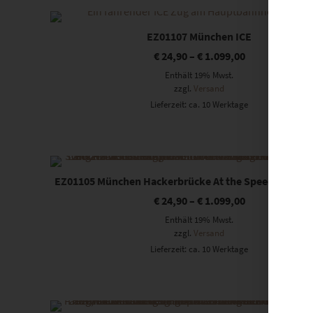
Dieses Produkt weist mehrere Varianten auf. Die Optionen können auf der Produktseite gewählt werden
EZ01107 München ICE
€
24,90
–
€
1.099,00
Enthält 19% Mwst.
zzgl.
Versand
Lieferzeit: ca. 10 Werktage
Dieses Produkt weist mehrere Varianten auf. Die Optionen können auf der Produktseite gewählt werden
EZ01105 München Hackerbrücke At the Speed of Light 
€
24,90
–
€
1.099,00
Enthält 19% Mwst.
zzgl.
Versand
Lieferzeit: ca. 10 Werktage
Dieses Produkt weist mehrere Varianten auf. Die Optionen können auf der Produktseite gewählt werden