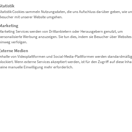
Statistik
Statistik-Cookies sammeln Nutzungsdaten, die uns Aufschluss darüber geben, wie un
Besucher mit unserer Website umgehen.
EZ00032 München Friedensengel
Marketing
Marketing Services werden von Drittanbietern oder Herausgebern genutzt, um
€
24,90
–
€
1.099,00
personalisierte Werbung anzuzeigen. Sie tun dies, indem sie Besucher über Websites
Enthält 19% Mwst.
hinweg verfolgen.
zzgl.
Versand
Externe Medien
Lieferzeit: ca. 10 Werktage
Inhalte von Videoplattformen und Social-Media-Plattformen werden standardmäßi
blockiert. Wenn externe Services akzeptiert werden, ist für den Zugriff auf diese Inha
keine manuelle Einwilligung mehr erforderlich.
Dieses Produkt weist mehrere Varianten auf. Die Optionen können auf der Produktseite gewählt werden
EZ01108 München Vogelweideplatz At the Speed of
€
24,90
–
€
1.099,00
Enthält 19% Mwst.
zzgl.
Versand
Lieferzeit: ca. 10 Werktage