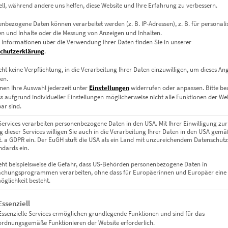
ell, während andere uns helfen, diese Website und Ihre Erfahrung zu verbessern.
nbezogene Daten können verarbeitet werden (z. B. IP-Adressen), z. B. für personalis
EZ00465 Ghost Bus Munich
n und Inhalte oder die Messung von Anzeigen und Inhalten.
 Informationen über die Verwendung Ihrer Daten finden Sie in unserer
€
24,90
–
€
1.099,00
chutzerklärung
.
Enthält 19% Mwst.
zzgl.
Versand
eht keine Verpflichtung, in die Verarbeitung Ihrer Daten einzuwilligen, um dieses An
en.
Lieferzeit: ca. 10 Werktage
nen Ihre Auswahl jederzeit unter
Einstellungen
widerrufen oder anpassen.
Bitte b
ss aufgrund individueller Einstellungen möglicherweise nicht alle Funktionen der We
ar sind.
Dieses Produkt weist mehrere Varianten auf. Die Optionen können auf der Produktseite gewählt werden
Services verarbeiten personenbezogene Daten in den USA. Mit Ihrer Einwilligung zur
 dieser Services willigen Sie auch in die Verarbeitung Ihrer Daten in den USA gemäß
lit. a GDPR ein. Der EuGH stuft die USA als ein Land mit unzureichendem Datenschut
dards ein.
eht beispielsweise die Gefahr, dass US-Behörden personenbezogene Daten in
chungsprogrammen verarbeiten, ohne dass für Europäerinnen und Europäer eine
glichkeit besteht.
gt eine Liste der Service-Gruppen, für die eine Einwilligung erteil
Essenziell
Essenzielle Services ermöglichen grundlegende Funktionen und sind für das
ordnungsgemäße Funktionieren der Website erforderlich.