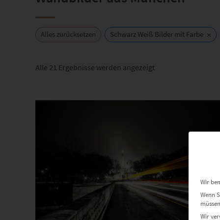
×
Alles zurücksetzen
Schwarz Weiß Bilder mit Farbe
Nach
Alle 21 Ergebnisse werden angezeigt
Beliebtheit
sortiert
Wir ben
Wenn Si
müssen 
Wir ver