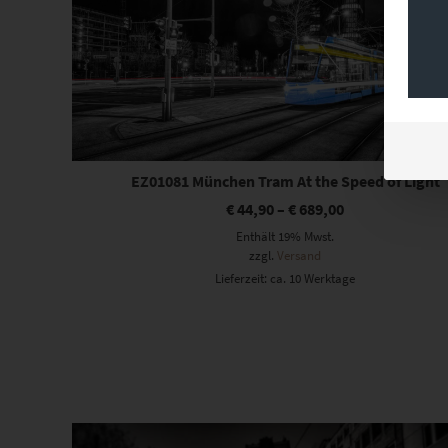
EZ01081 München Tram At the Speed of Light
€
44,90
–
€
689,00
Enthält 19% Mwst.
zzgl.
Versand
Lieferzeit: ca. 10 Werktage
Dieses Produkt weist mehrere Varianten auf. Die Optionen können auf der Produktseite gewählt werden