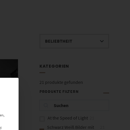
KATEGORIEN
21
produkte gefunden
PRODUKTE FILTERN
en,
At the Speed of Light
21
Schwarz Weiß Bilder mit
21
d