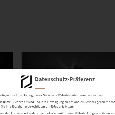
Dieses Produkt weist mehrere Varianten auf. Die Optionen können auf der Produktseite gewählt werden
Datenschutz-Präferenz
ötigen Ihre Einwilligung, bevor Sie unsere Website weiter besuchen können.
e unter 16 Jahre alt sind und Ihre Einwilligung zu optionalen Services geben möcht
Sie Ihre Erziehungsberechtigten um Erlaubnis bitten.
wenden Cookies und andere Technologien auf unserer Website. Einige von ihnen sin