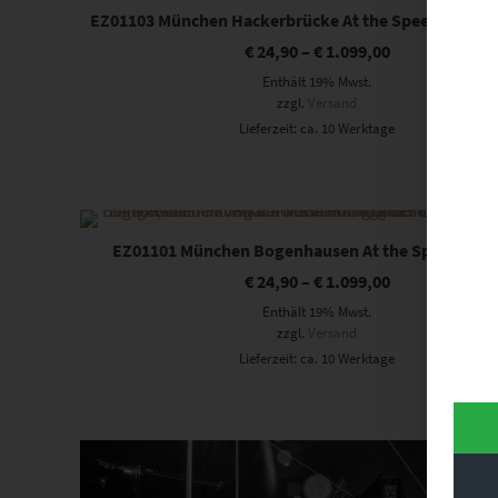
EZ01103 München Hackerbrücke At the Speed of Light 
€
24,90
–
€
1.099,00
Enthält 19% Mwst.
zzgl.
Versand
Lieferzeit: ca. 10 Werktage
Dieses Produkt weist mehrere Varianten auf. Die Optionen können auf der Produktseite gewählt werden
EZ01101 München Bogenhausen At the Speed of Li
€
24,90
–
€
1.099,00
Enthält 19% Mwst.
zzgl.
Versand
Lieferzeit: ca. 10 Werktage
Dieses Produkt weist mehrere Varianten auf. Die Optionen können auf der Produktseite gewählt werden