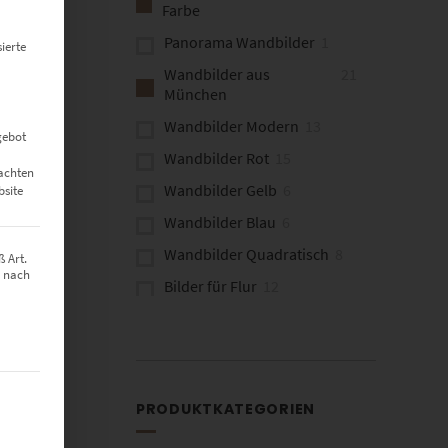
Farbe
Panorama Wandbilder
1
ierte
Wandbilder aus
21
München
Wandbilder Modern
13
gebot
Wandbilder Rot
15
eachten
Wandbilder Gelb
6
bsite
Wandbilder Blau
6
Wandbilder Quadratisch
8
 Art.
z nach
Bilder für Flur
12
Bilder für Kanzlei
17
Fine Art Wandbilder
11
Wandbilder Architektur
3
t werden kann. Die erste Service-Gruppe ist essenziell und kann nich
PRODUKTKATEGORIEN
Brücken
3