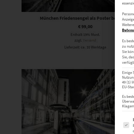
essenzi
Persone
München Friedensengel als Poster bestellen
Anzeige
Weitere
€
99,00
Datens
Enthält 19% Mwst.
zzgl.
Versand
Es best
zu nutz
Lieferzeit: ca. 10 Werktage
Sie kön
Sie, da
verfügb
Dieses Produkt weist mehrere Varianten auf. Die Optionen können auf der Produktseite gewählt werden
Einige 
Nutzung
49 (1) 
EU-Stan
Es best
Überwa
Klagemö
Es fol