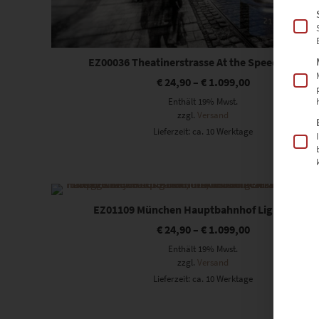
EZ00036 Theatinerstrasse At the Speed of Light
€
24,90
–
€
1.099,00
Enthält 19% Mwst.
zzgl.
Versand
Lieferzeit: ca. 10 Werktage
Dieses Produkt weist mehrere Varianten auf. Die Optionen können auf der Produktseite gewählt werden
EZ01109 München Hauptbahnhof Light Trails
€
24,90
–
€
1.099,00
Enthält 19% Mwst.
zzgl.
Versand
Lieferzeit: ca. 10 Werktage