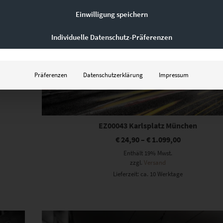
Einwilligung speichern
Individuelle Datenschutz-Präferenzen
Präferenzen
Datenschutzerklärung
Impressum
EZ00043 Karlsplatz München
€
24,90
–
€
1.099,00
Enthält 19% Mwst.
zzgl.
Versand
Lieferzeit: ca. 10 Werktage
Dieses Produkt weist mehrere Varianten auf. Die Optionen können auf der Produktseite gewählt werden