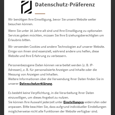
Datenschutz-Präferenz
zzgl.
Versand
Lieferzeit: ca. 10 Werktage
Wir benötigen Ihre Einwilligung, bevor Sie unsere Website weiter
besuchen können.
Dieses Produkt weist mehrere Varianten auf. Die Optionen können auf der Produktseite gewählt werden
Wenn Sie unter 16 Jahre alt sind und Ihre Einwilligung zu optionalen
Services geben möchten, müssen Sie Ihre Erziehungsberechtigten um
Erlaubnis bitten.
Wir verwenden Cookies und andere Technologien auf unserer Website.
Einige von ihnen sind essenziell, während andere uns helfen, diese
Website und Ihre Erfahrung zu verbessern.
Personenbezogene Daten können verarbeitet werden (z. B. IP-
Adressen), z. B. für personalisierte Anzeigen und Inhalte oder die
Messung von Anzeigen und Inhalten.
Weitere Informationen über die Verwendung Ihrer Daten finden Sie in
unserer
Datenschutzerklärung
.
Es besteht keine Verpflichtung, in die Verarbeitung Ihrer Daten
einzuwilligen, um dieses Angebot zu nutzen.
EZ00145 Watching Liberty from the Side
Sie können Ihre Auswahl jederzeit unter
Einstellungen
widerrufen oder
€
24,90
–
€
919,00
anpassen.
Bitte beachten Sie, dass aufgrund individueller Einstellungen
möglicherweise nicht alle Funktionen der Website verfügbar sind.
Enthält 19% Mwst.