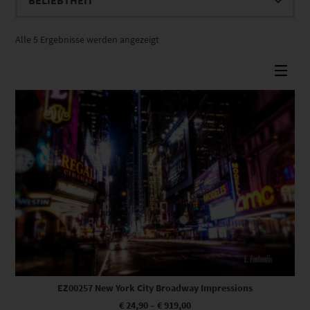
Nach
Alle 5 Ergebnisse werden angezeigt
Beliebtheit
sortiert
Dieses Produkt weist mehrere Varianten auf. Die Optionen können auf der Produktseite gewählt werden
EZ00257 New York City Broadway Impressions
€
24,90
–
€
919,00