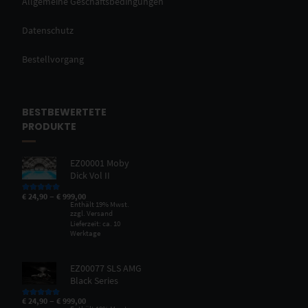
Allgemeine Geschäftsbedingungen
Datenschutz
Bestellvorgang
BESTBEWERTETE
PRODUKTE
EZ00001 Moby
Dick Vol II
–
€
24,90
€
999,00
Bewertet mit
5.00
von 5
Enthält 19% Mwst.
zzgl.
Versand
Lieferzeit: ca. 10
Werktage
EZ00077 SLS AMG
Black Series
–
€
24,90
€
999,00
Bewertet mit
5.00
von 5