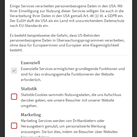
zzgl.
Versand
Einige Services verarbeiten personenbezogene Daten in den USA. Mit
Lieferzeit: ca. 10 Werktage
Ihrer Einwilligung zur Nutzung dieser Services willigen Sie auch in die
Verarbeitung Ihrer Daten in den USA gemäß Art. 49 (1) lit. a GDPR ein.
Der EuGH stuft die USA als ein Land mit unzureichendem Datenschutz
nach EU-Standards ein.
Dieses Produkt weist mehrere Varianten auf. Die Optionen können auf der Produktseite gewählt werden
Es besteht beispielsweise die Gefahr, dass US-Behörden
personenbezogene Daten in Überwachungsprogrammen verarbeiten,
ohne dass für Europäerinnen und Europäer eine Klagemöglichkeit
besteht.
Es folgt eine Liste der Service-Gruppen, für die eine Einwilligung erte
Essenziell
Essenzielle Services ermöglichen grundlegende Funktionen und
sind für das ordnungsgemäße Funktionieren der Website
erforderlich.
Statistik
Statistik-Cookies sammeln Nutzungsdaten, die uns Aufschluss
darüber geben, wie unsere Besucher mit unserer Website
umgehen.
EZ00161 New York City Speed
Marketing
Marketing Services werden von Drittanbietern oder
€
24,90
–
€
919,00
Herausgebern genutzt, um personalisierte Werbung
Enthält 19% Mwst.
anzuzeigen. Sie tun dies, indem sie Besucher über Websites
zzgl.
Versand