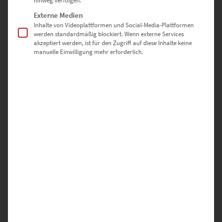
hinweg verfolgen.
Lieferzeit: ca. 10 Werktage
Externe Medien
Inhalte von Videoplattformen und Social-Media-Plattformen
werden standardmäßig blockiert. Wenn externe Services
akzeptiert werden, ist für den Zugriff auf diese Inhalte keine
manuelle Einwilligung mehr erforderlich.
New York Wandbilder mit
kosmopolitischem Spirit
Wenn dir die Freiheitsstatue in New York als Bild begegnet, bist du
Feuer und Flamme. Am liebsten würdest du die Koffer packen und
persönlich von New York City ein Foto schießen. Der American
Dream ist gerade unerreichbar? Dann gönne dir ein hochwertiges
Wandbild der City aus unserem exklusiven Sortiment und spüre die
Freiheit täglich in deinem Zuhause.
Bewundere die Skyline von New