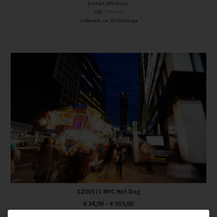
Enthält 19% Mwst.
zzgl.
Versand
Lieferzeit: ca. 10 Werktage
Dieses Produkt weist mehrere Varianten auf. Die Optionen können auf der Produktseite gewählt werden
EZ00171 NYC Hot Dog
€
24,90
–
€
919,00
Enthält 19% Mwst.