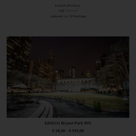
Enthält 19% Mwst.
zzgl.
Versand
Lieferzeit: ca. 10 Werktage
Dieses Produkt weist mehrere Varianten auf. Die Optionen können auf der Produktseite gewählt werden
EZ00231 Bryant Park NYC
€
24,90
–
€
919,00