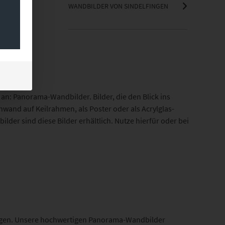
WANDBILDER VON SINDELFINGEN
an: Panorama-Wandbilder. Bilder, die den Blick ins
wand auf Keilrahmen, als Poster oder als Acrylglas-
der sind diese Bilder erhältlich. Nutze hierfür oder bei
ckungen. Unsere hochwertigen Panorama-Wandbilder