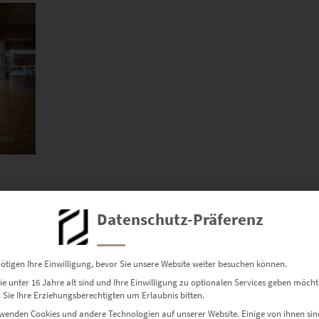
Datenschutz-Präferenz
ötigen Ihre Einwilligung, bevor Sie unsere Website weiter besuchen können.
e unter 16 Jahre alt sind und Ihre Einwilligung zu optionalen Services geben möcht
Sie Ihre Erziehungsberechtigten um Erlaubnis bitten.
wenden Cookies und andere Technologien auf unserer Website. Einige von ihnen sin