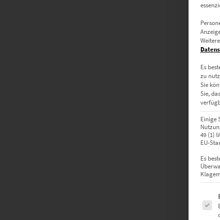
essenzi
Persone
Anzeige
Weitere
Datens
Es best
zu nutz
Sie kön
Sie, da
verfügb
Einige 
Nutzung
49 (1) 
EU-Stan
Es best
Überwa
Klagemö
Es fol