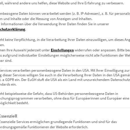
ell, während andere uns helfen, diese Website und Ihre Erfahrung zu verbessern.
nbezogene Daten können verarbeitet werden (z. B. IP-Adressen), z. B. für personalis
n und Inhalte oder die Messung von Anzeigen und Inhalten.
 Informationen über die Verwendung Ihrer Daten finden Sie in unserer
chutzerklärung
.
eht keine Verpflichtung, in die Verarbeitung Ihrer Daten einzuwilligen, um dieses An
en.
nen Ihre Auswahl jederzeit unter
Einstellungen
widerrufen oder anpassen.
Bitte b
ss aufgrund individueller Einstellungen möglicherweise nicht alle Funktionen der We
ar sind.
Services verarbeiten personenbezogene Daten in den USA. Mit Ihrer Einwilligung zur
 dieser Services willigen Sie auch in die Verarbeitung Ihrer Daten in den USA gemäß
lit. a GDPR ein. Der EuGH stuft die USA als ein Land mit unzureichendem Datenschut
dards ein.
eht beispielsweise die Gefahr, dass US-Behörden personenbezogene Daten in
chungsprogrammen verarbeiten, ohne dass für Europäerinnen und Europäer eine
glichkeit besteht.
gt eine Liste der Service-Gruppen, für die eine Einwilligung erteil
Essenziell
Essenzielle Services ermöglichen grundlegende Funktionen und sind für das
ordnungsgemäße Funktionieren der Website erforderlich.