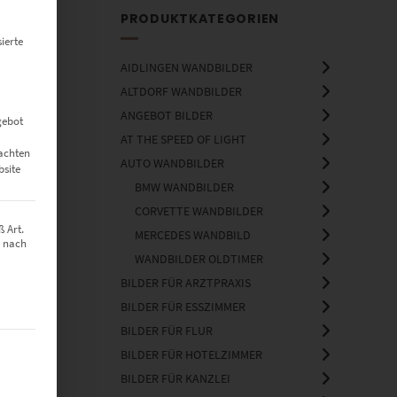
PRODUKTKATEGORIEN
ierte
AIDLINGEN WANDBILDER
ALTDORF WANDBILDER
ANGEBOT BILDER
gebot
AT THE SPEED OF LIGHT
eachten
AUTO WANDBILDER
bsite
BMW WANDBILDER
CORVETTE WANDBILDER
 Art.
MERCEDES WANDBILD
z nach
WANDBILDER OLDTIMER
BILDER FÜR ARZTPRAXIS
BILDER FÜR ESSZIMMER
BILDER FÜR FLUR
t werden kann. Die erste Service-Gruppe ist essenziell und kann nich
BILDER FÜR HOTELZIMMER
BILDER FÜR KANZLEI