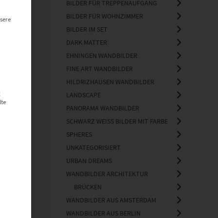
BILDER FÜR TREPPENAUFGANG
BILDER FÜR WOHNZIMMER
sere
BILDER IM SET
DARK MATTER
EHNINGEN WANDBILDER
FINE ART WANDBILDER
HILDRIZHAUSEN WANDBILDER
g
LANDSCAPE
lte
PANORAMA WANDBILDER
SCHWARZ WEISS BILDER MIT FARBE
SPHERES
UNKATEGORISIERT
URBAN DREAMS
WANDBILDER ARCHITEKTUR
BRÜCKEN
WANDBILDER AUS AMSTERDAM
WANDBILDER AUS BERLIN