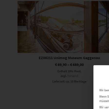
Dieses Produkt weist mehrere Varianten auf. Die Optionen können auf der Produktseite gewählt werden
EZ00211 Unimog Museum Gaggenau
€
69,90
–
€
689,00
Enthält 19% Mwst.
zzgl.
Versand
Lieferzeit: ca. 10 Werktage
Wir ben
Wenn Si
müssen 
Wir ver