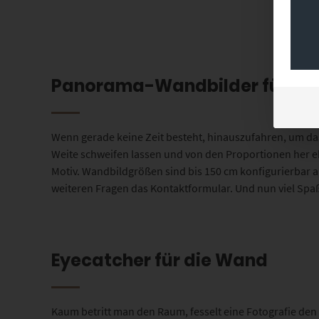
Panorama-Wandbilder für wu
Wenn gerade keine Zeit besteht, hinauszufahren, um das
Weite schweifen lassen und von den Proportionen her eh
Motiv. Wandbildgrößen sind bis 150 cm konfigurierbar ab
weiteren Fragen das Kontaktformular. Und nun viel S
Eyecatcher für die Wand
Kaum betritt man den Raum, fesselt eine Fotografie den