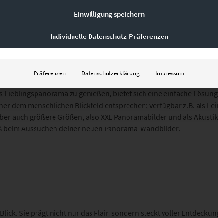
Einwilligung speichern
Individuelle Datenschutz-Präferenzen
nderschöne Ausblicke
Präferenzen
Datenschutzerklärung
Impressum
 Lieblingspanorama zu genießen, bietet sich eine einfache Lösung 
er dem menschlichen Blickfeld entsprechen; verfügbar z.B. als Lein
er auch größere Größen, also XXL Panoramabilder und als Akustikbil
paß beim Aussuchen deiner neuen Panorama-Wandbilder.
 Blick. Sie prägt nicht nur das Flair, sondern steckt voller Entde