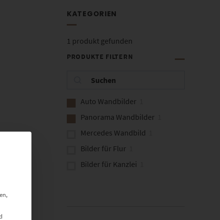
KATEGORIEN
1
produkt gefunden
PRODUKTE FILTERN
Auto Wandbilder
1
Panorama Wandbilder
1
Mercedes Wandbild
1
Bilder für Flur
1
Bilder für Kanzlei
1
en,
d