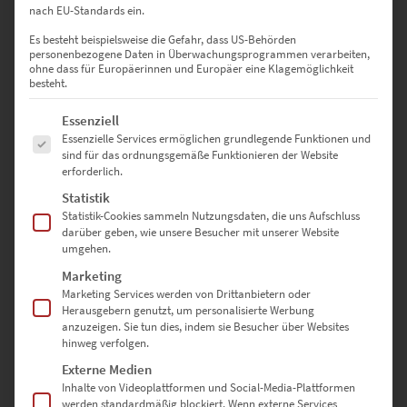
nach EU-Standards ein.
Es besteht beispielsweise die Gefahr, dass US-Behörden
personenbezogene Daten in Überwachungsprogrammen verarbeiten,
ohne dass für Europäerinnen und Europäer eine Klagemöglichkeit
besteht.
Es folgt eine Liste der Service-Gruppen, für die eine Einwilligung erte
Essenziell
Essenzielle Services ermöglichen grundlegende Funktionen und
sind für das ordnungsgemäße Funktionieren der Website
erforderlich.
EZ00660 BMW i8 at LBBW II
Statistik
€
24,90
–
€
999,00
Statistik-Cookies sammeln Nutzungsdaten, die uns Aufschluss
darüber geben, wie unsere Besucher mit unserer Website
Enthält 19% Mwst.
umgehen.
zzgl.
Versand
Lieferzeit: ca. 10 Werktage
Marketing
Marketing Services werden von Drittanbietern oder
Herausgebern genutzt, um personalisierte Werbung
Dieses Produkt weist mehrere Varianten auf. Die Optionen können auf der Produktseite gewählt werden
anzuzeigen. Sie tun dies, indem sie Besucher über Websites
hinweg verfolgen.
Externe Medien
Inhalte von Videoplattformen und Social-Media-Plattformen
werden standardmäßig blockiert. Wenn externe Services