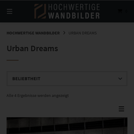
Springe
zum
0
Inhalt
HOCHWERTIGE WANDBILDER
URBAN DREAMS
Urban Dreams
Nach
Alle 4 Ergebnisse werden angezeigt
Beliebtheit
sortiert
Dieses Produkt weist mehrere Varianten auf. Die Optionen können auf der Produktseite gewählt werden