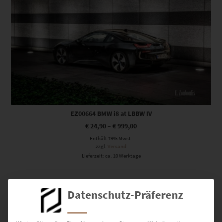
EZ00664 BMW i8 at LBBW IV
€
24,90
–
€
999,00
Enthält 19% Mwst.
zzgl.
Versand
Lieferzeit: ca. 10 Werktage
Dieses Produkt weist mehrere Varianten auf. Die Optionen können auf der Produktseite gewählt werden
Datenschutz-Präferenz