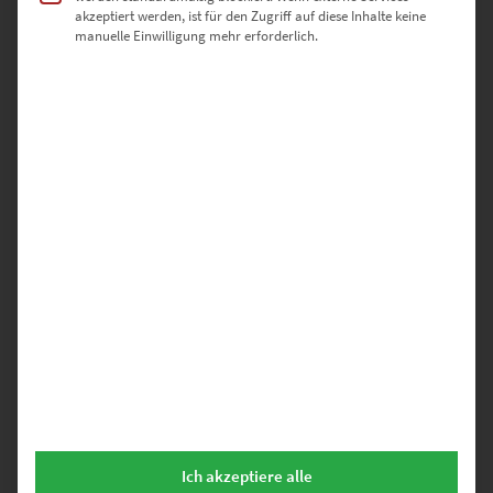
akzeptiert werden, ist für den Zugriff auf diese Inhalte keine
manuelle Einwilligung mehr erforderlich.
EZ00658 BMW i8 at LBBW
€
24,90
–
€
999,00
Enthält 19% Mwst.
zzgl.
Versand
Lieferzeit: ca. 10 Werktage
Urban Dreams
Bilder
hier bestellen – Märchenhaft städtisch.
Eine
farbenfrohe
Reise in die Welt der
funkelnden
Lichter
oder
auch an unwirkliche Orte dieses Planeten. Lass los und tauch ein in
Ich akzeptiere alle