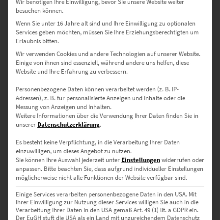
Wir benötigen Ihre Einwilligung, bevor Sie unsere Website weiter
besuchen können.
Wenn Sie unter 16 Jahre alt sind und Ihre Einwilligung zu optionalen
Services geben möchten, müssen Sie Ihre Erziehungsberechtigten um
Erlaubnis bitten.
Wir verwenden Cookies und andere Technologien auf unserer Website.
Einige von ihnen sind essenziell, während andere uns helfen, diese
Website und Ihre Erfahrung zu verbessern.
Personenbezogene Daten können verarbeitet werden (z. B. IP-
Adressen), z. B. für personalisierte Anzeigen und Inhalte oder die
Messung von Anzeigen und Inhalten.
EZ00663 BMW i8 at LBBW III
Weitere Informationen über die Verwendung Ihrer Daten finden Sie in
€
24,90
–
€
999,00
unserer
Datenschutzerklärung
.
Enthält 19% Mwst.
zzgl.
Versand
Es besteht keine Verpflichtung, in die Verarbeitung Ihrer Daten
Lieferzeit: ca. 10 Werktage
einzuwilligen, um dieses Angebot zu nutzen.
Sie können Ihre Auswahl jederzeit unter
Einstellungen
widerrufen oder
anpassen.
Bitte beachten Sie, dass aufgrund individueller Einstellungen
möglicherweise nicht alle Funktionen der Website verfügbar sind.
Dieses Produkt weist mehrere Varianten auf. Die Optionen können auf der Produktseite gewählt werden
Einige Services verarbeiten personenbezogene Daten in den USA. Mit
Ihrer Einwilligung zur Nutzung dieser Services willigen Sie auch in die
Verarbeitung Ihrer Daten in den USA gemäß Art. 49 (1) lit. a GDPR ein.
Der EuGH stuft die USA als ein Land mit unzureichendem Datenschutz