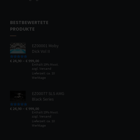
BESTBEWERTETE
PRODUKTE
EZ00001 Moby
Dick Vol II
–
€
24,90
€
999,00
Bewertet mit
5.00
von 5
Enthält 19% Mwst.
zzgl.
Versand
Lieferzeit: ca. 10
Werktage
EZ00077 SLS AMG
Black Series
–
€
24,90
€
999,00
Bewertet mit
5.00
von 5
Enthält 19% Mwst.
zzgl.
Versand
Lieferzeit: ca. 10
Werktage