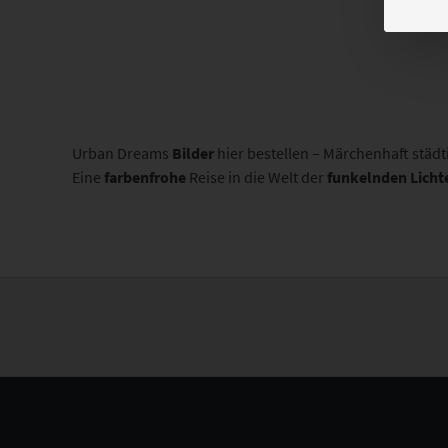
Urban Dreams
Bilder
hier bestellen – Märchenhaft städt
Eine
farbenfrohe
Reise in die Welt der
funkelnden
Licht