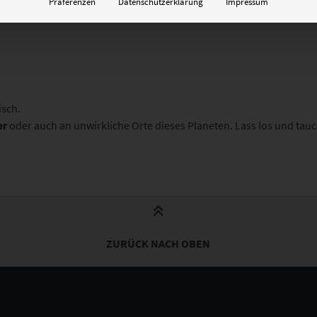
Präferenzen
Datenschutzerklärung
Impressum
isch.
er
oder auch an unwirkliche Orte dieses Planeten. Lass los und tauc
ZURÜCK NACH OBEN