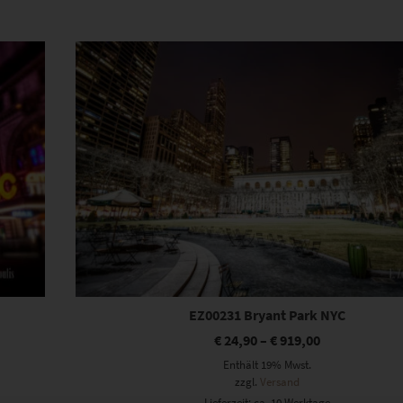
Dieses Produkt weist mehrere Varianten auf. Die Optionen können auf der Produktseite gewählt werden
EZ00231 Bryant Park NYC
€
24,90
–
€
919,00
Enthält 19% Mwst.
zzgl.
Versand
Lieferzeit: ca. 10 Werktage