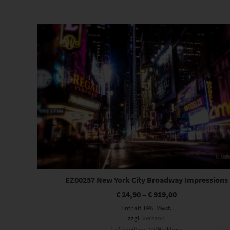
Beliebtheit
sortiert
Dieses Produkt weist mehrere Varianten auf. Die Optionen können auf der Produktseite gewählt werden
EZ00257 New York City Broadway Impressions
€
24,90
–
€
919,00
Enthält 19% Mwst.
zzgl.
Versand
Lieferzeit: ca. 10 Werktage