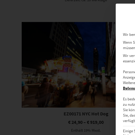
Dieses Produkt weist mehrere Varianten auf. Die Optionen können auf der Produktseite gewählt werden
Wir ben
Wenn Si
müssen 
Wir ver
essenzi
Persone
Anzeige
Weitere
Datens
Es best
zu nutz
Sie kön
EZ00171 NYC Hot Dog
Sie, da
verfügb
€
24,90
–
€
919,00
Enthält 19% Mwst.
Einige 