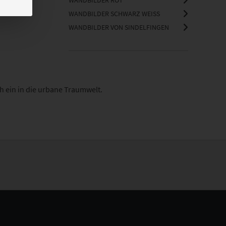
WANDBILDER ROT
WANDBILDER SCHWARZ WEISS
WANDBILDER VON SINDELFINGEN
h ein in die urbane Traumwelt.