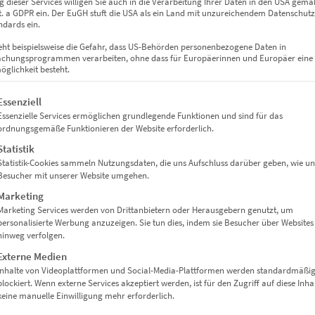
 dieser Services willigen Sie auch in die Verarbeitung Ihrer Daten in den USA gemäß
zzgl.
Versand
lit. a GDPR ein. Der EuGH stuft die USA als ein Land mit unzureichendem Datenschut
Lieferzeit: ca. 10 Werktage
dards ein.
eht beispielsweise die Gefahr, dass US-Behörden personenbezogene Daten in
chungsprogrammen verarbeiten, ohne dass für Europäerinnen und Europäer eine
glichkeit besteht.
gt eine Liste der Service-Gruppen, für die eine Einwilligung erteil
Essenziell
Essenzielle Services ermöglichen grundlegende Funktionen und sind für das
ordnungsgemäße Funktionieren der Website erforderlich.
Statistik
Statistik-Cookies sammeln Nutzungsdaten, die uns Aufschluss darüber geben, wie un
Besucher mit unserer Website umgehen.
Marketing
Marketing Services werden von Drittanbietern oder Herausgebern genutzt, um
personalisierte Werbung anzuzeigen. Sie tun dies, indem sie Besucher über Websites
hinweg verfolgen.
Externe Medien
Inhalte von Videoplattformen und Social-Media-Plattformen werden standardmäßi
blockiert. Wenn externe Services akzeptiert werden, ist für den Zugriff auf diese Inha
keine manuelle Einwilligung mehr erforderlich.