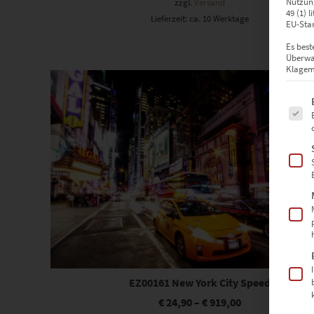
Nutzung
zzgl.
Versand
49 (1) 
Lieferzeit: ca. 10 Werktage
EU-Stan
Es best
Überwa
Dieses Produkt weist mehrere Varianten auf. Die Optionen können auf der Produktseite gewählt werden
Klagemö
Es fol
EZ00161 New York City Speed
€
24,90
–
€
919,00