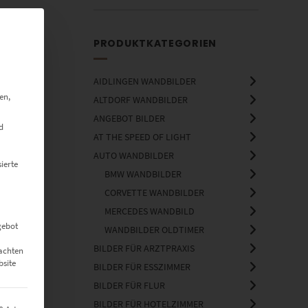
PRODUKTKATEGORIEN
AIDLINGEN WANDBILDER
en,
ALTDORF WANDBILDER
ANGEBOT BILDER
d
AT THE SPEED OF LIGHT
AUTO WANDBILDER
ierte
BMW WANDBILDER
CORVETTE WANDBILDER
MERCEDES WANDBILD
gebot
WANDBILDER OLDTIMER
BILDER FÜR ARZTPRAXIS
eachten
bsite
BILDER FÜR ESSZIMMER
BILDER FÜR FLUR
BILDER FÜR HOTELZIMMER