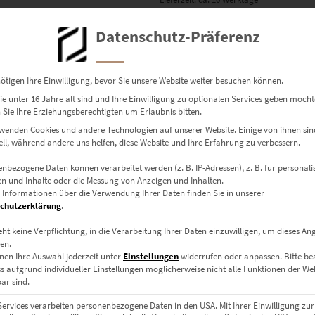
Datenschutz-Präferenz
Dieses Produkt weist mehrere Varianten auf. Die Optionen können auf der Produktseite gewählt werden
ötigen Ihre Einwilligung, bevor Sie unsere Website weiter besuchen können.
e unter 16 Jahre alt sind und Ihre Einwilligung zu optionalen Services geben möcht
Sie Ihre Erziehungsberechtigten um Erlaubnis bitten.
wenden Cookies und andere Technologien auf unserer Website. Einige von ihnen sin
ell, während andere uns helfen, diese Website und Ihre Erfahrung zu verbessern.
nbezogene Daten können verarbeitet werden (z. B. IP-Adressen), z. B. für personalis
n und Inhalte oder die Messung von Anzeigen und Inhalten.
 Informationen über die Verwendung Ihrer Daten finden Sie in unserer
chutzerklärung
.
eht keine Verpflichtung, in die Verarbeitung Ihrer Daten einzuwilligen, um dieses An
en.
nen Ihre Auswahl jederzeit unter
Einstellungen
widerrufen oder anpassen.
Bitte b
EZ00145 Watching Liberty from the Side
ss aufgrund individueller Einstellungen möglicherweise nicht alle Funktionen der We
ar sind.
€
24,90
–
€
919,00
Enthält 19% Mwst.
Services verarbeiten personenbezogene Daten in den USA. Mit Ihrer Einwilligung zur