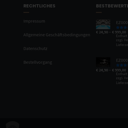
RECHTLICHES
BESTBEWERT
Impressum
EZ0000
–
€
24,90
€
999,00
Bewertet
Allgemeine Geschäftsbedingungen
Enthält
5.00
vo
zzgl.
Ve
Lieferze
Datenschutz
EZ000
Bestellvorgang
–
€
24,90
€
999,00
Bewertet
Enthält
5.00
vo
zzgl.
Ve
Lieferze