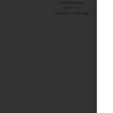
Enthält 19% Mwst.
zzgl.
Versand
Lieferzeit: ca. 10 Werktage