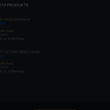
ETE PRODUKTE
1 Moby Dick Vol II
 mit
 19% Mwst.
n 5
rsand
it: ca. 10 Werktage
77 SLS AMG Black Series
 mit
 19% Mwst.
n 5
rsand
it: ca. 10 Werktage