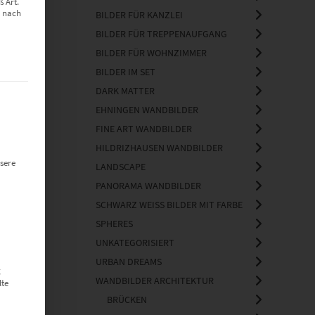
 Art.
z nach
BILDER FÜR KANZLEI
BILDER FÜR TREPPENAUFGANG
BILDER FÜR WOHNZIMMER
BILDER IM SET
DARK MATTER
t werden kann. Die erste Service-Gruppe ist essenziell und kann nich
EHNINGEN WANDBILDER
FINE ART WANDBILDER
HILDRIZHAUSEN WANDBILDER
sere
LANDSCAPE
PANORAMA WANDBILDER
SCHWARZ WEISS BILDER MIT FARBE
SPHERES
UNKATEGORISIERT
URBAN DREAMS
g
WANDBILDER ARCHITEKTUR
lte
BRÜCKEN