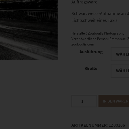
Auftragsware
Schwarzweiss-Aufnahme an der
Lichtschweif eines Taxis
Hersteller:
Zouboulis Photography
Verantwortliche Person:
Emmanuel Z
zouboulis.com
Ausführung
Größe
EZ00106
IN DEN WARE
Weinsteige
At
the
ARTIKELNUMMER:
EZ00106
Speed