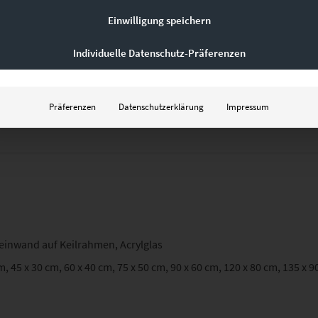
Light
das Tempo der Stadt in deine Räume holen.
Einwilligung speichern
Individuelle Datenschutz-Präferenzen
rt werden – sende uns dazu einfach eine Anfrage über das
Kontaktf
Präferenzen
Datenschutzerklärung
Impressum
Leinwand auf Keilrahmen, Acrylglas
m, 45 x 30 cm, 60 x 40 cm, 75 x 50 cm, 90 x 60 cm, 120 x 80 cm, 135 x 