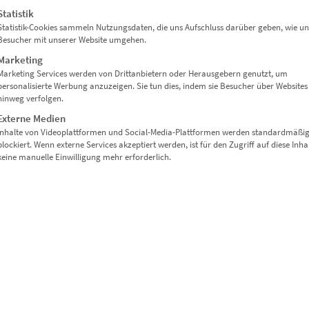
oder City-Lofts
Statistik
Statistik-Cookies sammeln Nutzungsdaten, die uns Aufschluss darüber geben, wie un
Besucher mit unserer Website umgehen.
Marketing
Marketing Services werden von Drittanbietern oder Herausgebern genutzt, um
personalisierte Werbung anzuzeigen. Sie tun dies, indem sie Besucher über Websites
hinweg verfolgen.
r Struktur
Externe Medien
Inhalte von Videoplattformen und Social-Media-Plattformen werden standardmäßi
en oder Wohnzimmer mit Stil
blockiert. Wenn externe Services akzeptiert werden, ist für den Zugriff auf diese Inha
keine manuelle Einwilligung mehr erforderlich.
em Papier
ltung offen denken