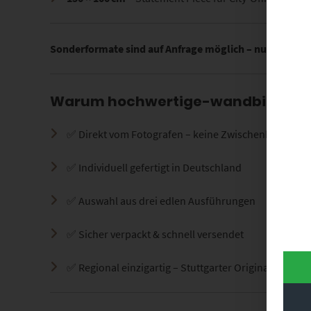
Sonderformate sind auf Anfrage möglich – nutze dazu 
Warum hochwertige-wandbilder.d
✅ Direkt vom Fotografen – keine Zwischenhändler
✅ Individuell gefertigt in Deutschland
✅ Auswahl aus drei edlen Ausführungen
✅ Sicher verpackt & schnell versendet
✅ Regional einzigartig – Stuttgarter Original mit u