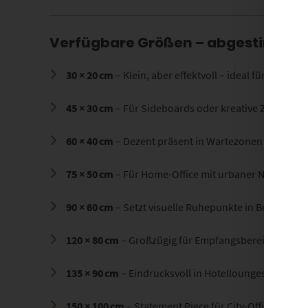
Verfügbare Größen – abgestimmt a
30 × 20 cm
– Klein, aber effektvoll – ideal für Akzente
45 × 30 cm
– Für Sideboards oder kreative Zwischen
60 × 40 cm
– Dezent präsent in Wartezonen oder Ein
75 × 50 cm
– Für Home-Office mit urbaner Note
90 × 60 cm
– Setzt visuelle Ruhepunkte in Besprec
120 × 80 cm
– Großzügig für Empfangsbereiche oder 
135 × 90 cm
– Eindrucksvoll in Hotellounges oder L
150 × 100 cm
– Statement Piece für City-Offices od