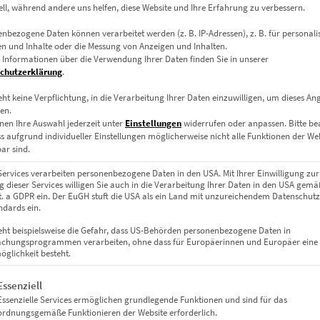
ell, während andere uns helfen, diese Website und Ihre Erfahrung zu verbessern.
lben Lichtstreif. Ein Taxi rauscht die kurvige Strecke hinab und h
nbezogene Daten können verarbeitet werden (z. B. IP-Adressen), z. B. für personalis
n und Inhalte oder die Messung von Anzeigen und Inhalten.
k
 Informationen über die Verwendung Ihrer Daten finden Sie in unserer
chutzerklärung
.
 zurückhaltende Lichtkulisse – und dann: ein gelber Schweif, der wi
eht keine Verpflichtung, in die Verarbeitung Ihrer Daten einzuwilligen, um dieses An
en.
esse, das den Betrachter gleichzeitig beruhigt und aktiviert. Perfek
nen Ihre Auswahl jederzeit unter
Einstellungen
widerrufen oder anpassen.
Bitte b
ss aufgrund individueller Einstellungen möglicherweise nicht alle Funktionen der We
ar sind.
Services verarbeiten personenbezogene Daten in den USA. Mit Ihrer Einwilligung zur
 dieser Services willigen Sie auch in die Verarbeitung Ihrer Daten in den USA gemäß
lit. a GDPR ein. Der EuGH stuft die USA als ein Land mit unzureichendem Datenschut
dards ein.
eht beispielsweise die Gefahr, dass US-Behörden personenbezogene Daten in
chungsprogrammen verarbeiten, ohne dass für Europäerinnen und Europäer eine
llanz
glichkeit besteht.
gt eine Liste der Service-Gruppen, für die eine Einwilligung erteil
Essenziell
stabil & edel
Essenzielle Services ermöglichen grundlegende Funktionen und sind für das
ordnungsgemäße Funktionieren der Website erforderlich.