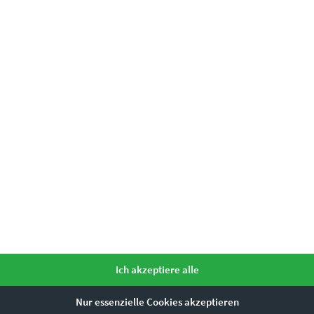
einfach unser
Kontaktformular
e?
rbanem Charakter
Ich akzeptiere alle
Nur essenzielle Cookies akzeptieren