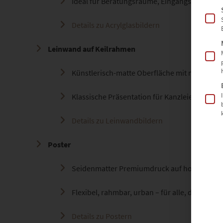
Ideal für Beratungsräume, Eingangsbereiche 
Details zu Acrylglasbildern
Leinwand auf Keilrahmen
Künstlerisch-matte Oberfläche mit natürliche
Klassische Präsentation für Kanzleien, Prax
Details zu Leinwandbildern
Poster
Seidenmatter Premiumdruck auf hochwertig
Flexibel, rahmbar, urban – für alle, die Gesta
Details zu Postern