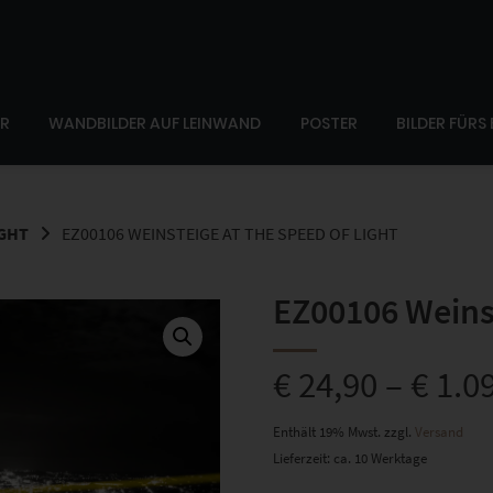
ER
WANDBILDER AUF LEINWAND
POSTER
BILDER FÜRS
IGHT
EZ00106 WEINSTEIGE AT THE SPEED OF LIGHT
EZ00106 Weinst
€
24,90
–
€
1.0
Enthält 19% Mwst.
zzgl.
Versand
Lieferzeit: ca. 10 Werktage