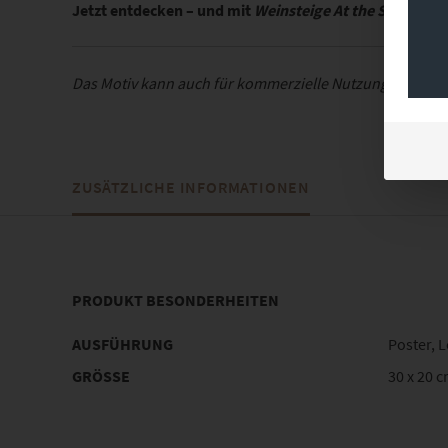
Jetzt entdecken – und mit
Weinsteige At the Speed of 
Das Motiv kann auch für kommerzielle Nutzung lizenzie
ZUSÄTZLICHE INFORMATIONEN
PRODUKT BESONDERHEITEN
AUSFÜHRUNG
Poster, 
GRÖSSE
30 x 20 c