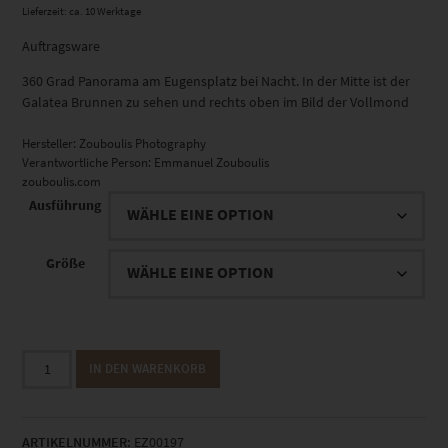
Lieferzeit: ca. 10 Werktage
Auftragsware
360 Grad Panorama am Eugensplatz bei Nacht. In der Mitte ist der
Galatea Brunnen zu sehen und rechts oben im Bild der Vollmond
Hersteller:
Zouboulis Photography
Verantwortliche Person:
Emmanuel Zouboulis
zouboulis.com
Ausführung
Größe
EZ00197
IN DEN WARENKORB
Milky
Midnight
Blues
ARTIKELNUMMER:
EZ00197
Menge