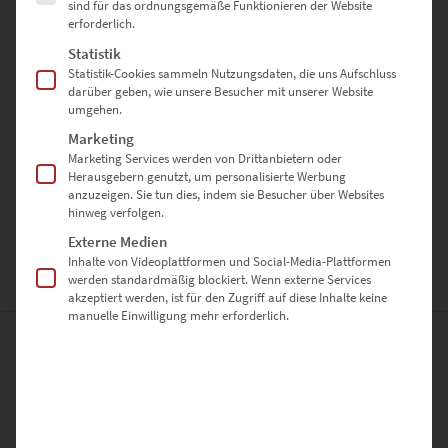
✅ Regional einzigartig – nächtlicher Blick auf Stuttgart
sind für das ordnungsgemäße Funktionieren der Website
erforderlich.
Statistik
Jetzt entdecken – und mit
Milky
Statistik-Cookies sammeln Nutzungsdaten, die uns Aufschluss
darüber geben, wie unsere Besucher mit unserer Website
Midnight Blues
horizontale Ruhe &
umgehen.
Tiefe in deinen Raum bringen.
Marketing
Marketing Services werden von Drittanbietern oder
Herausgebern genutzt, um personalisierte Werbung
anzuzeigen. Sie tun dies, indem sie Besucher über Websites
Hinweis:
Das Bild kann auf Anfrage auch lizenziert werden. Nutze
hinweg verfolgen.
dazu unser
Kontaktformular
Externe Medien
Inhalte von Videoplattformen und Social-Media-Plattformen
werden standardmäßig blockiert. Wenn externe Services
ZUSÄTZLICHE INFORMATIONEN
akzeptiert werden, ist für den Zugriff auf diese Inhalte keine
manuelle Einwilligung mehr erforderlich.
PRODUKT BESONDERHEITEN
AUSFÜHRUNG
Leinwand auf Keilrahmen, Acrylglas