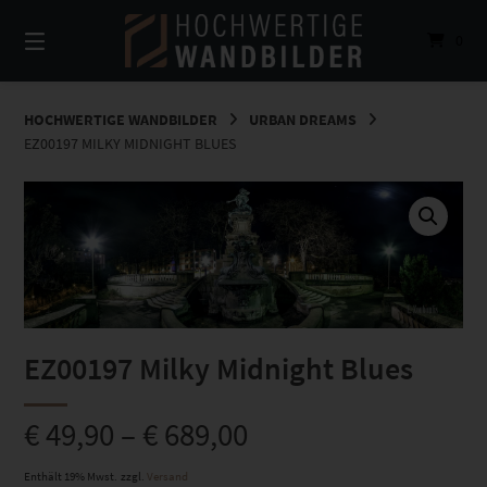
Springe
zum
0
Inhalt
HOCHWERTIGE WANDBILDER
URBAN DREAMS
EZ00197 MILKY MIDNIGHT BLUES
EZ00197 Milky Midnight Blues
€
49,90
–
€
689,00
Enthält 19% Mwst.
zzgl.
Versand