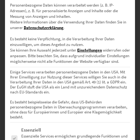
120 × 40 cm
– Ideal für große Flurwände oder lichtdurchflutete
Personenbezogene Daten können verarbeitet werden (z. B. IP-
Wohnzimmer
Adressen), z. B. für personalisierte Anzeigen und Inhalte oder die
Messung von Anzeigen und Inhalten.
150 × 50 cm
– Beeindruckendes Hauptmotiv für
Weitere Informationen über die Verwendung Ihrer Daten finden Sie in
Beratungsräume, Praxen oder Architekturbüros
unserer
Datenschutzerklärung
.
Es besteht keine Verpflichtung, in die Verarbeitung Ihrer Daten
einzuwilligen, um dieses Angebot zu nutzen.
Sonderformate sind auf Anfrage möglich – nutze dazu einfach
Sie können Ihre Auswahl jederzeit unter
Einstellungen
widerrufen oder
unser
Kontaktformular
anpassen.
Bitte beachten Sie, dass aufgrund individueller Einstellungen
möglicherweise nicht alle Funktionen der Website verfügbar sind.
Einige Services verarbeiten personenbezogene Daten in den USA. Mit
Warum hochwertige-wandbilder.de?
Ihrer Einwilligung zur Nutzung dieser Services willigen Sie auch in die
Verarbeitung Ihrer Daten in den USA gemäß Art. 49 (1) lit. a GDPR ein.
Der EuGH stuft die USA als ein Land mit unzureichendem Datenschutz
✅ Direkt vom Fotografen – keine Zwischenhändler
nach EU-Standards ein.
✅ Individuell gefertigt in Deutschland
Es besteht beispielsweise die Gefahr, dass US-Behörden
personenbezogene Daten in Überwachungsprogrammen verarbeiten,
ohne dass für Europäerinnen und Europäer eine Klagemöglichkeit
✅ Auswahl aus zwei hochwertigen Ausführungen
besteht.
✅ Sicher verpackt & schnell versendet
Es folgt eine Liste der Service-Gruppen, für die eine Einwilligung erte
Essenziell
Essenzielle Services ermöglichen grundlegende Funktionen und