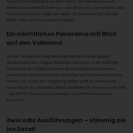
klaren Vollmondabends an deine Wand. Der Galatea-Brunnen
bildet das leuchtende Zentrum – umrahmt von Laternenlicht, alter
Architektur und der Magie der Nacht. Ein Kunstwerk für alle, die
Weite, Tiefe und Atmosphäre schätzen.
Ein nächtliches Panorama mit Blick
auf den Vollmond
Die 360°-Aufnahme fängt den Eugensplatz in seiner ganzen
Rundumsicht ein – elegant inszeniert bei Nacht. In der Bildmitte
erhebt sich der Galatea-Brunnen als klassizistisches Zentrum,
während der Vollmond rechts oben über dem urbanen Ensemble
thront. Die Lichter der Umgebung fließen sanft ins Dunkel und
lassen Raum für Gedanken, Ruhe und Weite. Ein Panorama mit Tiefe
– perfekt für moderne Einrichtungen mit architektonischem
Anspruch.
Zwei edle Ausführungen – stimmig bis
ins Detail