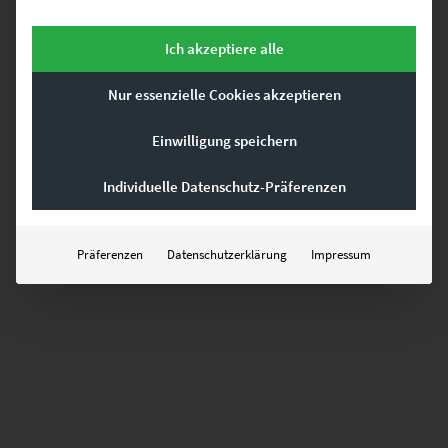
€
49,90
–
€
689,00
Enthält 19% Mwst.
Ich akzeptiere alle
zzgl.
Versand
Lieferzeit: ca. 10 Werktage
Nur essenzielle Cookies akzeptieren
Einwilligung speichern
GEHE ZUM PRODUKT
Individuelle Datenschutz-Präferenzen
Präferenzen
Datenschutzerklärung
Impressum