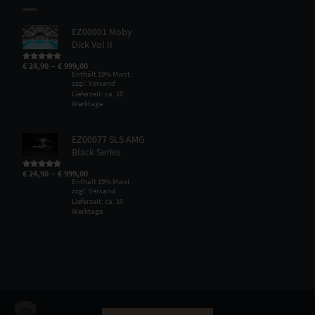
EZ00001 Moby
Dick Vol II
–
€
24,90
€
999,00
Bewertet mit
5.00
von 5
Enthält 19% Mwst.
zzgl.
Versand
Lieferzeit: ca. 10
Werktage
EZ00077 SLS AMG
Black Series
–
€
24,90
€
999,00
Bewertet mit
5.00
von 5
Enthält 19% Mwst.
zzgl.
Versand
Lieferzeit: ca. 10
Werktage