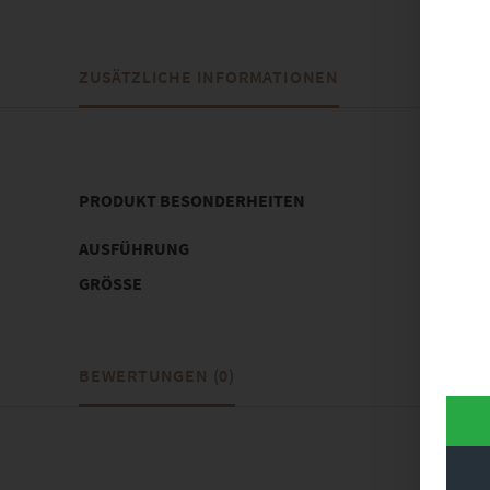
ZUSÄTZLICHE INFORMATIONEN
PRODUKT BESONDERHEITEN
AUSFÜHRUNG
Poster, 
GRÖSSE
80 x 20 c
BEWERTUNGEN (0)