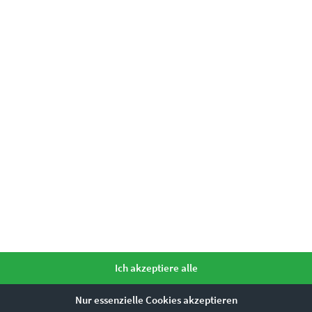
Leinwand auf Keilrahmen, Acrylglas
m, 120 x 30 cm, 160 x 40 cm
Ich akzeptiere alle
Nur essenzielle Cookies akzeptieren