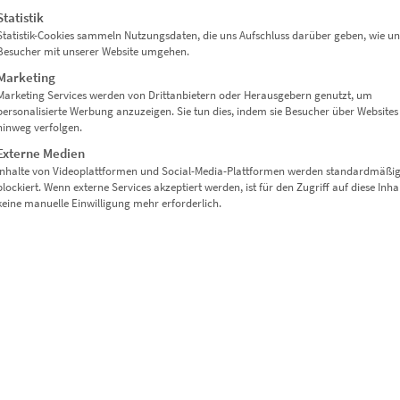
Statistik
Statistik-Cookies sammeln Nutzungsdaten, die uns Aufschluss darüber geben, wie un
Besucher mit unserer Website umgehen.
lickfang mit urbaner Identität.
Marketing
Marketing Services werden von Drittanbietern oder Herausgebern genutzt, um
personalisierte Werbung anzuzeigen. Sie tun dies, indem sie Besucher über Websites
hinweg verfolgen.
Externe Medien
m Panoramaformat
Inhalte von Videoplattformen und Social-Media-Plattformen werden standardmäßi
blockiert. Wenn externe Services akzeptiert werden, ist für den Zugriff auf diese Inha
keine manuelle Einwilligung mehr erforderlich.
oards oder stilvolle Flure
r moderne Arbeitsräume mit Weitblick
perfekt für Kanzleien, Hotels oder Wohnräume mit Charakter
einfach unser
Kontaktformular