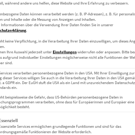
ell, während andere uns helfen, diese Website und Ihre Erfahrung zu verbessern.
nbezogene Daten können verarbeitet werden (z. B. IP-Adressen), z. B. für personalis
n und Inhalte oder die Messung von Anzeigen und Inhalten.
 Informationen über die Verwendung Ihrer Daten finden Sie in unserer
hlt
chutzerklärung
.
eht keine Verpflichtung, in die Verarbeitung Ihrer Daten einzuwilligen, um dieses An
ch das Wetter wandelt – mit einem dramatisch bewölkten Himmel u
en.
typischen Fachwerkfassaden Herrenbergs. Die Rundumsicht bietet ei
nen Ihre Auswahl jederzeit unter
Einstellungen
widerrufen oder anpassen.
Bitte b
assischer Architektur.
ss aufgrund individueller Einstellungen möglicherweise nicht alle Funktionen der We
ar sind.
Services verarbeiten personenbezogene Daten in den USA. Mit Ihrer Einwilligung zur
 dieser Services willigen Sie auch in die Verarbeitung Ihrer Daten in den USA gemäß
voll inszeniert
lit. a GDPR ein. Der EuGH stuft die USA als ein Land mit unzureichendem Datenschut
dards ein.
eht beispielsweise die Gefahr, dass US-Behörden personenbezogene Daten in
on Himmel und Stein – ideal für moderne Räume mit klaren Linien.
chungsprogrammen verarbeiten, ohne dass für Europäerinnen und Europäer eine
glichkeit besteht.
gt eine Liste der Service-Gruppen, für die eine Einwilligung erteil
Essenziell
Essenzielle Services ermöglichen grundlegende Funktionen und sind für das
ramaform mit künstlerischer Note zur Geltung.
ordnungsgemäße Funktionieren der Website erforderlich.