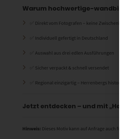
Warum hochwertige-wandbilder.d
✅ Direkt vom Fotografen – keine Zwischenhändler
✅ Individuell gefertigt in Deutschland
✅ Auswahl aus drei edlen Ausführungen
✅ Sicher verpackt & schnell versendet
✅ Regional einzigartig – Herrenbergs historischer M
Jetzt entdecken – und mit „Herren
Hinweis:
Dieses Motiv kann auf Anfrage auch für redakti