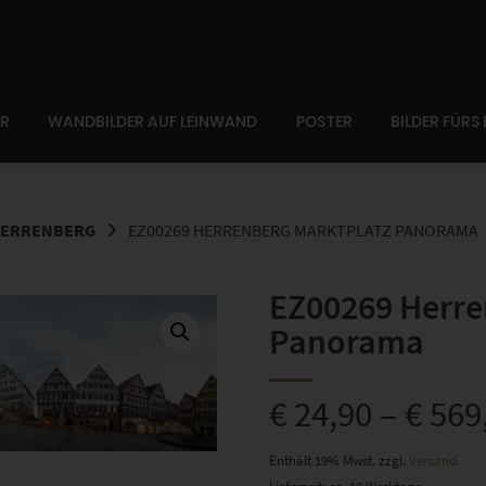
ER
WANDBILDER AUF LEINWAND
POSTER
BILDER FÜRS
HERRENBERG
EZ00269 HERRENBERG MARKTPLATZ PANORAMA
EZ00269 Herre
Panorama
€
24,90
–
€
569
Enthält 19% Mwst.
zzgl.
Versand