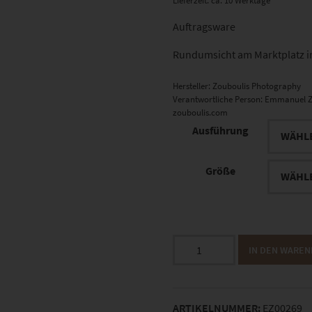
Lieferzeit: ca. 10 Werktage
Auftragsware
Rundumsicht am Marktplatz in
Hersteller:
Zouboulis Photography
Verantwortliche Person:
Emmanuel Z
zouboulis.com
Ausführung
Größe
EZ00269
IN DEN WARE
Herrenberg
Marktplatz
Panorama
ARTIKELNUMMER:
EZ00269
Menge