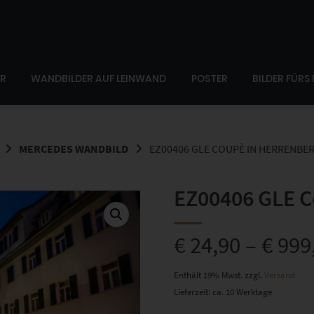
ER
WANDBILDER AUF LEINWAND
POSTER
BILDER FÜRS
MERCEDES WANDBILD
EZ00406 GLE COUPÈ IN HERRENBE
EZ00406 GLE C
€
24,90
–
€
999
Enthält 19% Mwst.
zzgl.
Versand
Lieferzeit: ca. 10 Werktage