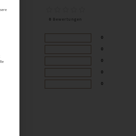
0
sere
0
Bewertungen
0
0
g
0
lte
0
0