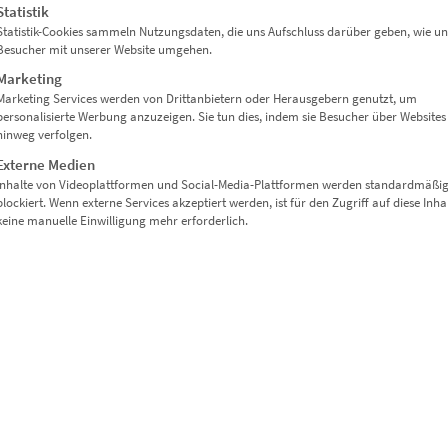
Statistik
Statistik-Cookies sammeln Nutzungsdaten, die uns Aufschluss darüber geben, wie un
Besucher mit unserer Website umgehen.
Marketing
Marketing Services werden von Drittanbietern oder Herausgebern genutzt, um
personalisierte Werbung anzuzeigen. Sie tun dies, indem sie Besucher über Websites
hinweg verfolgen.
Externe Medien
Inhalte von Videoplattformen und Social-Media-Plattformen werden standardmäßi
blockiert. Wenn externe Services akzeptiert werden, ist für den Zugriff auf diese Inha
keine manuelle Einwilligung mehr erforderlich.
E COUPÈ IN HERRENBERG“