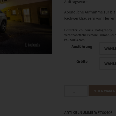
Auftragsware
Abendliche Aufnahme zur bla
Fachwerkhäusern von Herrenb
Hersteller:
Zouboulis Photography
Verantwortliche Person:
Emmanuel Z
zouboulis.com
Ausführung
Größe
EZ00406
IN DEN WARE
GLE
Coupè
in
ARTIKELNUMMER:
EZ00406
Herrenberg