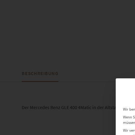
BESCHREIBUNG
Der Mercedes Benz GLE 400 4Matic in der Altstadt von H
Wir ben
Wenn Si
müssen 
Wir ver