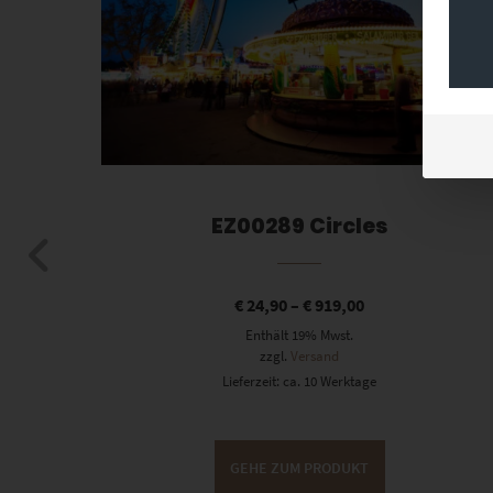
berg
EZ00289 Circles
€
24,90
–
€
919,00
Enthält 19% Mwst.
zzgl.
Versand
Lieferzeit: ca. 10 Werktage
GEHE ZUM PRODUKT