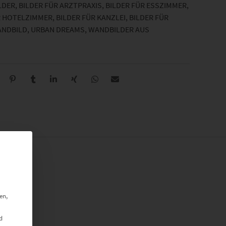
LDER
,
BILDER FÜR ARZTPRAXIS
,
BILDER FÜR ESSZIMMER
,
R HOTELZIMMER
,
BILDER FÜR KANZLEI
,
BILDER FÜR
ANDBILD
,
URBAN DREAMS
,
WANDBILDER AUS
en,
d