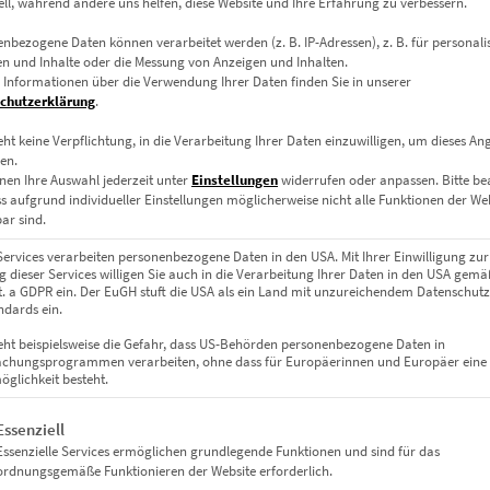
ell, während andere uns helfen, diese Website und Ihre Erfahrung zu verbessern.
nbezogene Daten können verarbeitet werden (z. B. IP-Adressen), z. B. für personalis
n und Inhalte oder die Messung von Anzeigen und Inhalten.
 Informationen über die Verwendung Ihrer Daten finden Sie in unserer
chutzerklärung
.
eht keine Verpflichtung, in die Verarbeitung Ihrer Daten einzuwilligen, um dieses An
en.
nen Ihre Auswahl jederzeit unter
Einstellungen
widerrufen oder anpassen.
Bitte b
Leinwand auf Keilrahmen, Acrylglas
ss aufgrund individueller Einstellungen möglicherweise nicht alle Funktionen der We
m, 45 x 30 cm, 60 x 40 cm, 75 x 50 cm, 90 x 60 cm, 120 x 80 cm, 135 x 
ar sind.
Services verarbeiten personenbezogene Daten in den USA. Mit Ihrer Einwilligung zur
 dieser Services willigen Sie auch in die Verarbeitung Ihrer Daten in den USA gemäß
lit. a GDPR ein. Der EuGH stuft die USA als ein Land mit unzureichendem Datenschut
dards ein.
eht beispielsweise die Gefahr, dass US-Behörden personenbezogene Daten in
chungsprogrammen verarbeiten, ohne dass für Europäerinnen und Europäer eine
glichkeit besteht.
gt eine Liste der Service-Gruppen, für die eine Einwilligung erteil
Essenziell
Essenzielle Services ermöglichen grundlegende Funktionen und sind für das
ordnungsgemäße Funktionieren der Website erforderlich.