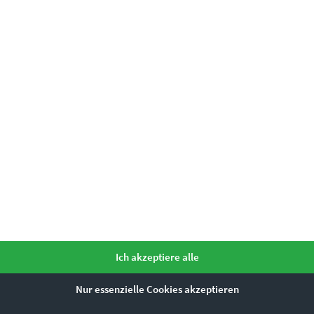
mme ihr zu.
*
Ähnliche Produkte
Dieses Produkt weist mehrere Varianten auf. Die Optionen können auf der Produktseite gewählt werden
Ich akzeptiere alle
Nur essenzielle Cookies akzeptieren