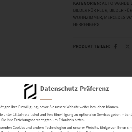
KATEGORIEN:
AUTO WANDBI
Menge
BILDER FÜR FLUR
,
BILDER FÜ
WOHNZIMMER
,
MERCEDES W
HERRENBERG
PRODUKT TEILEN:
Datenschutz-Präferenz
errenberg
ötigen Ihre Einwilligung, bevor Sie unsere Website weiter besuchen können.
e unter 16 Jahre alt sind und Ihre Einwilligung zu optionalen Services geben möcht
Sie Ihre Erziehungsberechtigten um Erlaubnis bitten.
wenden Cookies und andere Technologien auf unserer Website. Einige von ihnen sin