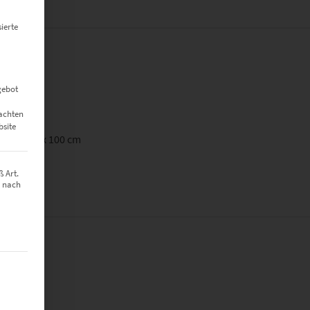
ierte
gebot
eachten
bsite
90 cm, 150 x 100 cm
 Art.
z nach
t werden kann. Die erste Service-Gruppe ist essenziell und kann nich