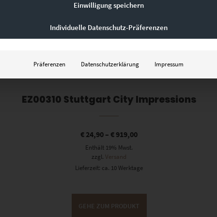
Einwilligung speichern
Individuelle Datenschutz-Präferenzen
Präferenzen
Datenschutzerklärung
Impressum
EZ00310 Stuttgart City Impressions
€
24,90
–
€
919,00
Enthält 19% Mwst.
zzgl.
Versand
Lieferzeit: ca. 10 Werktage
GEHE ZUM PRODUKT