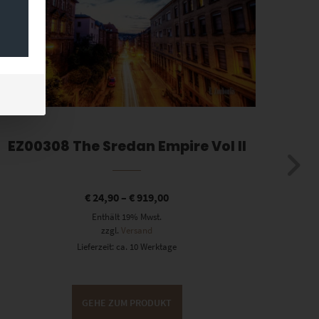
EZ00308 The Sredan Empire Vol II
€
24,90
–
€
919,00
Enthält 19% Mwst.
zzgl.
Versand
Lieferzeit: ca. 10 Werktage
GEHE ZUM PRODUKT