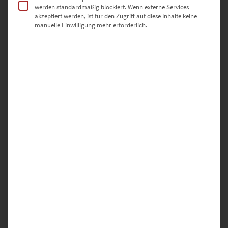
werden standardmäßig blockiert. Wenn externe Services
akzeptiert werden, ist für den Zugriff auf diese Inhalte keine
manuelle Einwilligung mehr erforderlich.
SCHREIBE DIE ERSTE BEWERTUNG FÜR „EZ00744 GLENFINNAN
VIADUCT MONOCHROME“
Deine E-Mail-Adresse wird nicht veröffentlicht.
Erforderliche Felder sind mit
*
markiert
DEINE BEWERTUNG
*