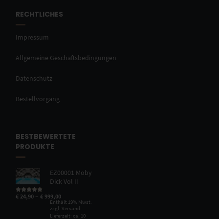
RECHTLICHES
Impressum
Allgemeine Geschäftsbedingungen
Datenschutz
Bestellvorgang
BESTBEWERTETE
PRODUKTE
EZ00001 Moby
Dick Vol II
–
€
24,90
€
999,00
Bewertet mit
5.00
von 5
Enthält 19% Mwst.
zzgl.
Versand
Lieferzeit: ca. 10