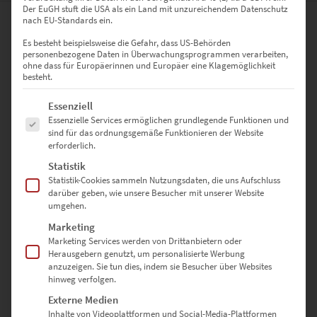
Der EuGH stuft die USA als ein Land mit unzureichendem Datenschutz
nach EU-Standards ein.
0
Es besteht beispielsweise die Gefahr, dass US-Behörden
personenbezogene Daten in Überwachungsprogrammen verarbeiten,
ohne dass für Europäerinnen und Europäer eine Klagemöglichkeit
0
Bewertungen
besteht.
0
Es folgt eine Liste der Service-Gruppen, für die eine Einwilligung erte
Essenziell
Essenzielle Services ermöglichen grundlegende Funktionen und
0
sind für das ordnungsgemäße Funktionieren der Website
erforderlich.
0
Statistik
0
Statistik-Cookies sammeln Nutzungsdaten, die uns Aufschluss
darüber geben, wie unsere Besucher mit unserer Website
0
umgehen.
Marketing
Marketing Services werden von Drittanbietern oder
Herausgebern genutzt, um personalisierte Werbung
Bewertungen
anzuzeigen. Sie tun dies, indem sie Besucher über Websites
hinweg verfolgen.
Externe Medien
Es gibt noch keine Bewertungen.
Inhalte von Videoplattformen und Social-Media-Plattformen