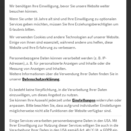
Wir benötigen Ihre Einwilligung, bevor Sie unsere Website weiter
besuchen können.
Wenn Sie unter 16 Jahre alt sind und Ihre Einwilligung zu optionalen
Das Glenfinnan Viadukt in den Westlichen Highlands von
Services geben möchten, müssen Sie Ihre Erziehungsberechtigten um
Schottland, auch bekannt als die „Harry Potter Brücke“
Erlaubnis bitten.
Wir verwenden Cookies und andere Technologien auf unserer Website.
Einige von ihnen sind essenziell, während andere uns helfen, diese
ZUSÄTZLICHE INFORMATIONEN
Website und Ihre Erfahrung zu verbessern.
Personenbezogene Daten können verarbeitet werden (z. B. IP-
Adressen), z. B. für personalisierte Anzeigen und Inhalte oder die
PRODUKT BESONDERHEITEN
Messung von Anzeigen und Inhalten.
Weitere Informationen über die Verwendung Ihrer Daten finden Sie in
AUSFÜHRUNG
unserer
Datenschutzerklärung
.
Poster, Leinwand auf Keilrahmen, Acrylglas
Es besteht keine Verpflichtung, in die Verarbeitung Ihrer Daten
GRÖSSE
einzuwilligen, um dieses Angebot zu nutzen.
Sie können Ihre Auswahl jederzeit unter
Einstellungen
widerrufen oder
30 x 20 cm, 45 x 30 cm, 60 x 40 cm, 75 x 50 cm, 90 x 60 cm, 120 x 80
anpassen.
Bitte beachten Sie, dass aufgrund individueller Einstellungen
cm, 135 x 90 cm, 150 x 100 cm
möglicherweise nicht alle Funktionen der Website verfügbar sind.
Einige Services verarbeiten personenbezogene Daten in den USA. Mit
BEWERTUNGEN (0)
Ihrer Einwilligung zur Nutzung dieser Services willigen Sie auch in die
Verarbeitung Ihrer Daten in den USA gemäß Art. 49 (1) lit. a GDPR ein.