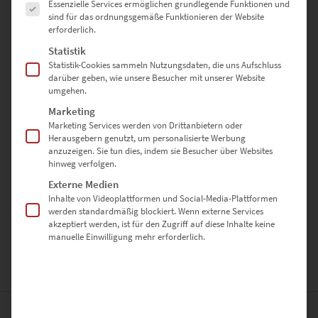
Essenzielle Services ermöglichen grundlegende Funktionen und
sind für das ordnungsgemäße Funktionieren der Website
✔
Hochwertige Materialien:
Sorgfältige Verarbeitung und brillante
erforderlich.
Druckqualität.
Statistik
✔
Einzigartiges Motiv:
Dynamische Lichtspuren kombiniert mit der
Statistik-Cookies sammeln Nutzungsdaten, die uns Aufschluss
Ruhe der Nacht.
darüber geben, wie unsere Besucher mit unserer Website
✔
Flexibilität:
Perfekt für jede Einrichtung und Raumgröße.
umgehen.
Marketing
Bestelle jetzt Dein individuelles
Marketing Services werden von Drittanbietern oder
Herausgebern genutzt, um personalisierte Werbung
Wandbild
anzuzeigen. Sie tun dies, indem sie Besucher über Websites
hinweg verfolgen.
Gib Deinem Zuhause einen modernen Touch mit diesem
Externe Medien
hochwertigen Wandbild. Wähle Dein Lieblingsformat und lass
Inhalte von Videoplattformen und Social-Media-Plattformen
werden standardmäßig blockiert. Wenn externe Services
Holzgerlingen At the Speed of Light Vol VIII
zum Highlight Deiner
akzeptiert werden, ist für den Zugriff auf diese Inhalte keine
Wände werden!
manuelle Einwilligung mehr erforderlich.
ZUSÄTZLICHE INFORMATIONEN