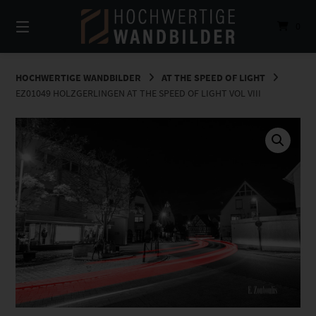
Springe
zum
0
Inhalt
HOCHWERTIGE WANDBILDER
AT THE SPEED OF LIGHT
EZ01049 HOLZGERLINGEN AT THE SPEED OF LIGHT VOL VIII