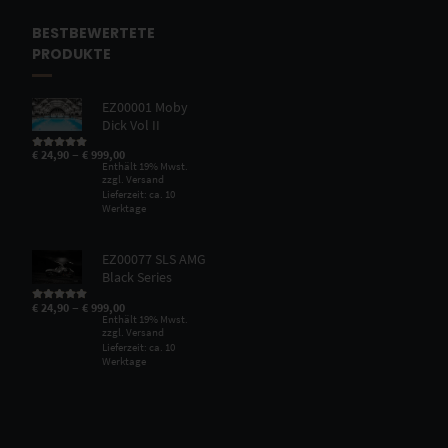
BESTBEWERTETE
PRODUKTE
EZ00001 Moby
Dick Vol II
–
€
24,90
€
999,00
Bewertet mit
5.00
von 5
Enthält 19% Mwst.
zzgl.
Versand
Lieferzeit: ca. 10
Werktage
EZ00077 SLS AMG
Black Series
–
€
24,90
€
999,00
Bewertet mit
5.00
von 5
Enthält 19% Mwst.
zzgl.
Versand
Lieferzeit: ca. 10
Werktage