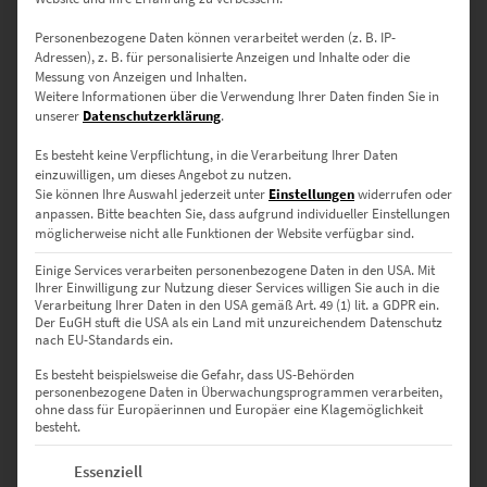
Wähle aus verschiedenen Größen, die genau zu Deinem Raum
Personenbezogene Daten können verarbeitet werden (z. B. IP-
passen:
Adressen), z. B. für personalisierte Anzeigen und Inhalte oder die
Messung von Anzeigen und Inhalten.
Weitere Informationen über die Verwendung Ihrer Daten finden Sie in
30 x 20 cm
– Für kleine Wände oder dezente Akzente.
unserer
Datenschutzerklärung
.
45 x 30 cm
– Für Flure und gemütliche Ecken.
Es besteht keine Verpflichtung, in die Verarbeitung Ihrer Daten
einzuwilligen, um dieses Angebot zu nutzen.
60 x 40 cm
– Ideal für Wohnzimmer und Schlafzimmer.
Sie können Ihre Auswahl jederzeit unter
Einstellungen
widerrufen oder
anpassen.
Bitte beachten Sie, dass aufgrund individueller Einstellungen
75 x 50 cm
– Eine großzügige Größe für mehr Präsenz.
möglicherweise nicht alle Funktionen der Website verfügbar sind.
90 x 60 cm
– Für größere Wandflächen geeignet.
Einige Services verarbeiten personenbezogene Daten in den USA. Mit
Ihrer Einwilligung zur Nutzung dieser Services willigen Sie auch in die
120 x 80 cm
– Ein Statement-Piece für Dein Zuhause.
Verarbeitung Ihrer Daten in den USA gemäß Art. 49 (1) lit. a GDPR ein.
Der EuGH stuft die USA als ein Land mit unzureichendem Datenschutz
135 x 90 cm
– Setzt markante Akzente in größeren Räumen.
nach EU-Standards ein.
150 x 100 cm
– Für beeindruckende Wandinstallationen.
Es besteht beispielsweise die Gefahr, dass US-Behörden
personenbezogene Daten in Überwachungsprogrammen verarbeiten,
ohne dass für Europäerinnen und Europäer eine Klagemöglichkeit
besteht.
Warum dieses Bild Dein Zuhause
bereichert
Es folgt eine Liste der Service-Gruppen, für die eine Einwilligung erte
Essenziell