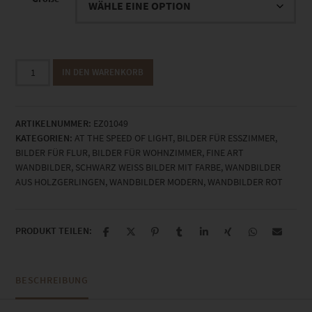
EZ01049
IN DEN WARENKORB
Holzgerlingen
At
the
ARTIKELNUMMER:
EZ01049
Speed
KATEGORIEN:
AT THE SPEED OF LIGHT
,
BILDER FÜR ESSZIMMER
,
of
BILDER FÜR FLUR
,
BILDER FÜR WOHNZIMMER
,
FINE ART
Light
WANDBILDER
,
SCHWARZ WEISS BILDER MIT FARBE
,
WANDBILDER
Vol
AUS HOLZGERLINGEN
,
WANDBILDER MODERN
,
WANDBILDER ROT
VIII
Menge
PRODUKT TEILEN:
BESCHREIBUNG