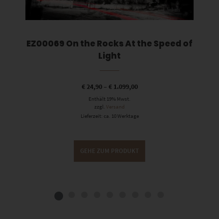
EZ00069 On the Rocks At the Speed of
Light
€
24,90
–
€
1.099,00
Enthält 19% Mwst.
zzgl.
Versand
Lieferzeit: ca. 10 Werktage
GEHE ZUM PRODUKT