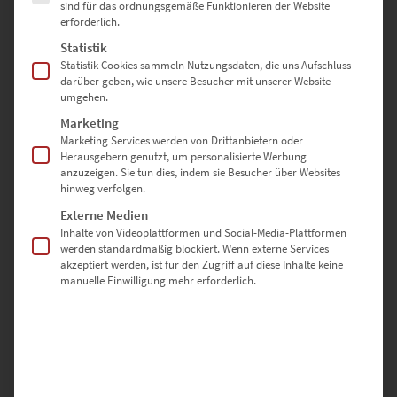
Es gibt noch keine Bewertungen.
sind für das ordnungsgemäße Funktionieren der Website
erforderlich.
Statistik
Statistik-Cookies sammeln Nutzungsdaten, die uns Aufschluss
SCHREIBE DIE ERSTE BEWERTUNG FÜR „EZ01072 AIDLINGEN AT
darüber geben, wie unsere Besucher mit unserer Website
THE SPEED OF LIGHT“
umgehen.
Marketing
Marketing Services werden von Drittanbietern oder
Deine E-Mail-Adresse wird nicht veröffentlicht.
Herausgebern genutzt, um personalisierte Werbung
Erforderliche Felder sind mit
*
markiert
anzuzeigen. Sie tun dies, indem sie Besucher über Websites
hinweg verfolgen.
Externe Medien
DEINE BEWERTUNG
*
Inhalte von Videoplattformen und Social-Media-Plattformen
werden standardmäßig blockiert. Wenn externe Services
akzeptiert werden, ist für den Zugriff auf diese Inhalte keine
manuelle Einwilligung mehr erforderlich.