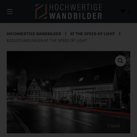
Springe
zum
0
Inhalt
HOCHWERTIGE WANDBILDER
AT THE SPEED OF LIGHT
EZ01072 AIDLINGEN AT THE SPEED OF LIGHT