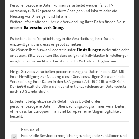
Personenbezogene Daten können verarbeitet werden (z. B. IP-
Adressen), z. B. für personalisierte Anzeigen und Inhalte oder die
Messung von Anzeigen und Inhalten.
0
Weitere Informationen über die Verwendung Ihrer Daten finden Sie in
unserer
Datenschutzerklärung
.
0
Bewertungen
Es besteht keine Verpflichtung, in die Verarbeitung Ihrer Daten
einzuwilligen, um dieses Angebot zu nutzen.
Sie können Ihre Auswahl jederzeit unter
Einstellungen
widerrufen oder
0
anpassen.
Bitte beachten Sie, dass aufgrund individueller Einstellungen
möglicherweise nicht alle Funktionen der Website verfügbar sind.
0
Einige Services verarbeiten personenbezogene Daten in den USA. Mit
0
Ihrer Einwilligung zur Nutzung dieser Services willigen Sie auch in die
Verarbeitung Ihrer Daten in den USA gemäß Art. 49 (1) lit. a GDPR ein.
0
Der EuGH stuft die USA als ein Land mit unzureichendem Datenschutz
nach EU-Standards ein.
0
Es besteht beispielsweise die Gefahr, dass US-Behörden
personenbezogene Daten in Überwachungsprogrammen verarbeiten,
ohne dass für Europäerinnen und Europäer eine Klagemöglichkeit
besteht.
Bewertungen
Es folgt eine Liste der Service-Gruppen, für die eine Einwilligung erte
Essenziell
Essenzielle Services ermöglichen grundlegende Funktionen und