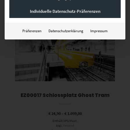
Individuelle Datenschutz-Präferenzen
Dieses Produkt weist mehrere Varianten auf. Die Optionen können auf der Produktseite gewählt werden
Präferenzen
Datenschutzerklärung
Impressum
EZ00017 Schlossplatz Ghost Tram
€
24,90
–
€
1.099,00
Enthält 19% Mwst.
zzgl.
Versand