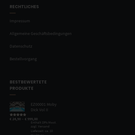
RECHTLICHES
Impressum
Allgemeine Geschäftsbedingungen
Datenschutz
Bestellvorgang
BESTBEWERTETE
PRODUKTE
EZ00001 Moby
Dick Vol II
–
€
24,90
€
999,00
Bewertet mit
5.00
von 5
Enthält 19% Mwst.
zzgl.
Versand
Lieferzeit: ca. 10
Werktage