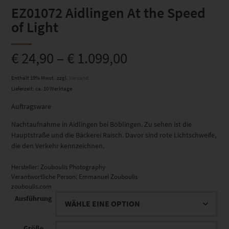
EZ01072 Aidlingen At the Speed
of Light
€
24,90
–
€
1.099,00
Enthält 19% Mwst.
zzgl.
Versand
Lieferzeit: ca. 10 Werktage
Auftragsware
Nachtaufnahme in Aidlingen bei Böblingen. Zu sehen ist die
Hauptstraße und die Bäckerei Raisch. Davor sind rote Lichtschweife,
die den Verkehr kennzeichnen.
Hersteller:
Zouboulis Photography
Verantwortliche Person:
Emmanuel Zouboulis
zouboulis.com
Ausführung
Größe