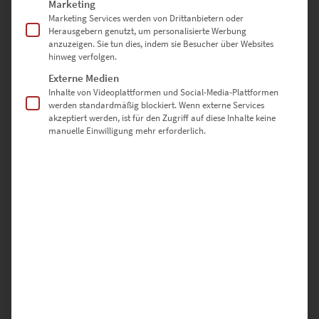
Brandenburger Tor oder
Marketing
Marketing Services werden von Drittanbietern oder
Alexanderplatz: Bilder mit
Herausgebern genutzt, um personalisierte Werbung
anzuzeigen. Sie tun dies, indem sie Besucher über Websites
Symbolkraft
hinweg verfolgen.
Externe Medien
Inhalte von Videoplattformen und Social-Media-Plattformen
werden standardmäßig blockiert. Wenn externe Services
Museumsinsel, Französischer Dom, Humboldt Forum und so weiter:
akzeptiert werden, ist für den Zugriff auf diese Inhalte keine
Es gibt so viele Highlights, dass die Skyline von Berlin als Bild
manuelle Einwilligung mehr erforderlich.
angemessen scheint. Das Motiv ist zwar eindrucksvoll, zeigt aber
trotzdem nur einen Ausschnitt der beeindruckenden Spree-
Metropole. Du darfst dich gern auf ein Top-Wahrzeichen
fokussieren.
Bilder vom Brandenburger Tor vermitteln die aufregende
Geschichte der Millionenstadt. Sie verkünden außerdem seit der
Wiedervereinigung, wie fruchtbar friedlicher Protest sein kann. Mit
seiner markanten Silhouette ist der Berliner Fernsehturm für Fotos
geschaffen. Einst galt er als DDR-Prestigebau, heute zählt er zu den
Wahrzeichen der wiedervereinigten Hauptstadt. Wenn du Bilder
vom Alexanderplatz und ähnliche Motive bevorzugst, sind 360-
Grad-Acrylglasbilder ein Glücksgriff. Sie verleihen