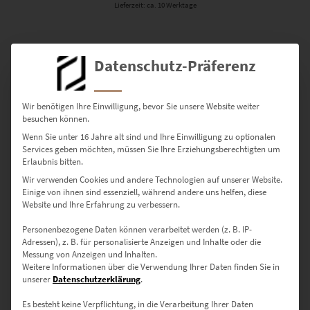
Lieferzeit: ca. 10 Werktage
Dieses Produkt weist mehrere Varianten auf. Die Optionen können auf der Produktseite gewählt werden
Datenschutz-Präferenz
Wir benötigen Ihre Einwilligung, bevor Sie unsere Website weiter
besuchen können.
Wenn Sie unter 16 Jahre alt sind und Ihre Einwilligung zu optionalen
Services geben möchten, müssen Sie Ihre Erziehungsberechtigten um
Erlaubnis bitten.
Wir verwenden Cookies und andere Technologien auf unserer Website.
Einige von ihnen sind essenziell, während andere uns helfen, diese
Website und Ihre Erfahrung zu verbessern.
Personenbezogene Daten können verarbeitet werden (z. B. IP-
Adressen), z. B. für personalisierte Anzeigen und Inhalte oder die
EZ00068 Brandenburger Tor Berlin
Messung von Anzeigen und Inhalten.
€
24,90
–
€
1.099,00
Weitere Informationen über die Verwendung Ihrer Daten finden Sie in
unserer
Datenschutzerklärung
.
Enthält 19% Mwst.
zzgl.
Versand
Es besteht keine Verpflichtung, in die Verarbeitung Ihrer Daten
Lieferzeit: ca. 10 Werktage