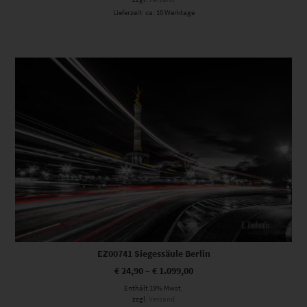
Lieferzeit: ca. 10 Werktage
Dieses Produkt weist mehrere Varianten auf. Die Optionen können auf der Produktseite gewählt werden
EZ00741 Siegessäule Berlin
€
24,90
–
€
1.099,00
Enthält 19% Mwst.
zzgl.
Versand