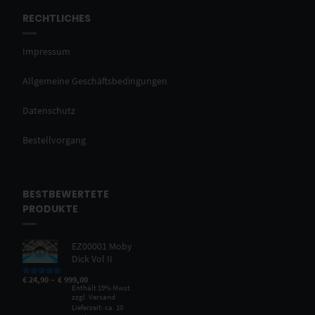
RECHTLICHES
Impressum
Allgemeine Geschäftsbedingungen
Datenschutz
Bestellvorgang
BESTBEWERTETE
PRODUKTE
EZ00001 Moby
Dick Vol II
–
€
24,90
€
999,00
Bewertet mit
5.00
von 5
Enthält 19% Mwst.
zzgl.
Versand
Lieferzeit: ca. 10