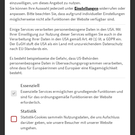
einzuwilligen, um dieses Angebot zu nutzen.
Sie können Ihre Auswahl jederzeit unter
Einstellungen
widerrufen oder
anpassen.
Bitte beachten Sie, dass aufgrund individueller Einstellungen
möglicherweise nicht alle Funktionen der Website verfügbar sind.
Einige Services verarbeiten personenbezogene Daten in den USA. Mit
Berlin: Wandbilder einer
Ihrer Einwilligung zur Nutzung dieser Services willigen Sie auch in die
Verarbeitung Ihrer Daten in den USA gemäß Art. 49 (1) lit. a GDPR ein.
faszinierenden Weltstadt
Der EuGH stuft die USA als ein Land mit unzureichendem Datenschutz
nach EU-Standards ein.
Es besteht beispielsweise die Gefahr, dass US-Behörden
personenbezogene Daten in Überwachungsprogrammen verarbeiten,
„Ja, das macht die Berliner Luft, so mit ihrem holden Duft, wo
ohne dass für Europäerinnen und Europäer eine Klagemöglichkeit
selten was verpufft.“ Pfeifst du fröhlich mit, wenn die Stadthymne
besteht.
ertönt? Dann bist du ein Fan der zukunftsweisenden
Es folgt eine Liste der Service-Gruppen, für die eine Einwilligung erte
Essenziell
Weltmetropole für Kultur, Medien, Politik und Wissenschaften. Die
Essenzielle Services ermöglichen grundlegende Funktionen und
Berliner Skyline als Bild, vom Reichstag ein Foto oder ein
sind für das ordnungsgemäße Funktionieren der Website
Kunstwerk, das den Zauber der Bundeshauptstadt einfängt: Fällt
erforderlich.
dir die Entscheidung schwer? Dann lass dich inspirieren von
unseren zahlreichen
Städtebildern
.
Statistik
Statistik-Cookies sammeln Nutzungsdaten, die uns Aufschluss
darüber geben, wie unsere Besucher mit unserer Website
umgehen.