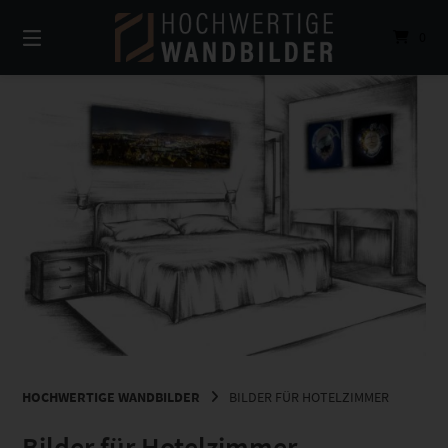
Springe
zum
0
Inhalt
HOCHWERTIGE WANDBILDER
BILDER FÜR HOTELZIMMER
Bilder für Hotelzimmer