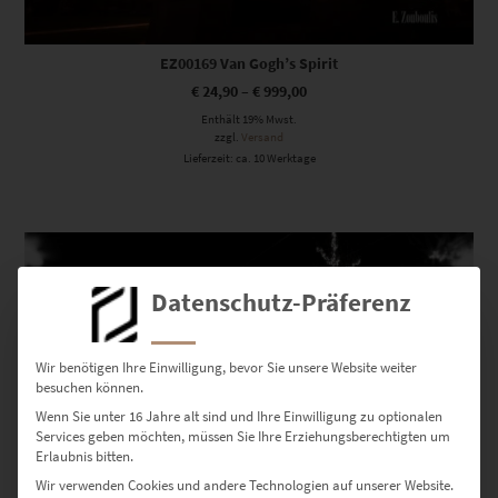
EZ00169 Van Gogh’s Spirit
€
24,90
–
€
999,00
Enthält 19% Mwst.
zzgl.
Versand
Lieferzeit: ca. 10 Werktage
Dieses Produkt weist mehrere Varianten auf. Die Optionen können auf der Produktseite gewählt werden
Datenschutz-Präferenz
Wir benötigen Ihre Einwilligung, bevor Sie unsere Website weiter
besuchen können.
Wenn Sie unter 16 Jahre alt sind und Ihre Einwilligung zu optionalen
Services geben möchten, müssen Sie Ihre Erziehungsberechtigten um
Erlaubnis bitten.
Wir verwenden Cookies und andere Technologien auf unserer Website.