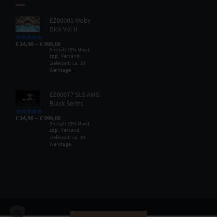
EZ00001 Moby
Dick Vol II
–
€
24,90
€
999,00
Bewertet mit
5.00
von 5
Enthält 19% Mwst.
zzgl.
Versand
Lieferzeit: ca. 10
Werktage
EZ00077 SLS AMG
Black Series
–
€
24,90
€
999,00
Bewertet mit
5.00
von 5
Enthält 19% Mwst.
zzgl.
Versand
Lieferzeit: ca. 10
Werktage