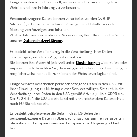
Einige von ihnen sind essenziell, während andere uns helfen, diese
Website und Ihre Erfahrung zu verbessern.
EZ00071 Rembrandplein At the Speed of Light
Personenbezogene Daten können verarbeitet werden (z. B. IP-
€
24,90
–
€
1.099,00
Adressen), z. B. für personalisierte Anzeigen und Inhalte oder die
Messung von Anzeigen und Inhalten.
Enthält 19% Mwst.
Weitere Informationen über die Verwendung Ihrer Daten finden Sie in
zzgl.
Versand
unserer
Datenschutzerklärung
.
Lieferzeit: ca. 10 Werktage
Es besteht keine Verpflichtung, in die Verarbeitung Ihrer Daten
einzuwilligen, um dieses Angebot zu nutzen.
Dieses Produkt weist mehrere Varianten auf. Die Optionen können auf der Produktseite gewählt werden
Sie können Ihre Auswahl jederzeit unter
Einstellungen
widerrufen oder
anpassen.
Bitte beachten Sie, dass aufgrund individueller Einstellungen
möglicherweise nicht alle Funktionen der Website verfügbar sind.
Einige Services verarbeiten personenbezogene Daten in den USA. Mit
Ihrer Einwilligung zur Nutzung dieser Services willigen Sie auch in die
Verarbeitung Ihrer Daten in den USA gemäß Art. 49 (1) lit. a GDPR ein.
Der EuGH stuft die USA als ein Land mit unzureichendem Datenschutz
nach EU-Standards ein.
Es besteht beispielsweise die Gefahr, dass US-Behörden
personenbezogene Daten in Überwachungsprogrammen verarbeiten,
ohne dass für Europäerinnen und Europäer eine Klagemöglichkeit
besteht.