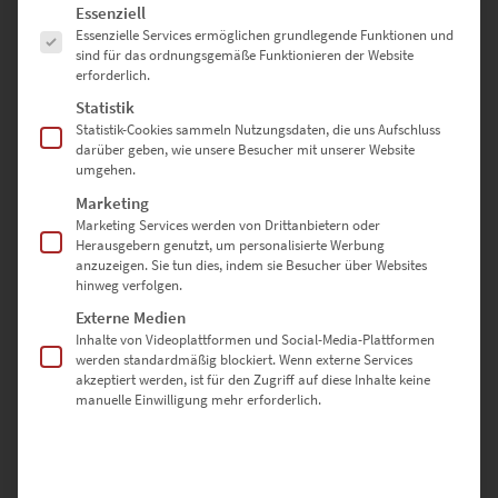
Es folgt eine Liste der Service-Gruppen, für die eine Einwilligung erte
Essenziell
Essenzielle Services ermöglichen grundlegende Funktionen und
EZ00058 I Amsterdam
sind für das ordnungsgemäße Funktionieren der Website
€
24,90
–
€
999,00
erforderlich.
Enthält 19% Mwst.
Statistik
zzgl.
Versand
Statistik-Cookies sammeln Nutzungsdaten, die uns Aufschluss
Lieferzeit: ca. 10 Werktage
darüber geben, wie unsere Besucher mit unserer Website
umgehen.
Marketing
Dieses Produkt weist mehrere Varianten auf. Die Optionen können auf der Produktseite gewählt werden
Marketing Services werden von Drittanbietern oder
Herausgebern genutzt, um personalisierte Werbung
anzuzeigen. Sie tun dies, indem sie Besucher über Websites
hinweg verfolgen.
Externe Medien
Inhalte von Videoplattformen und Social-Media-Plattformen
werden standardmäßig blockiert. Wenn externe Services
akzeptiert werden, ist für den Zugriff auf diese Inhalte keine
manuelle Einwilligung mehr erforderlich.