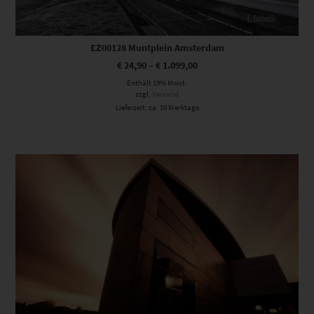
EZ00128 Muntplein Amsterdam
€
24,90
–
€
1.099,00
Enthält 19% Mwst.
zzgl.
Versand
Lieferzeit: ca. 10 Werktage
Dieses Produkt weist mehrere Varianten auf. Die Optionen können auf der Produktseite gewählt werden