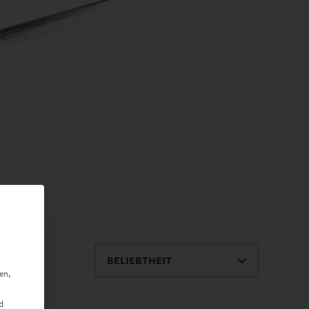
en,
d