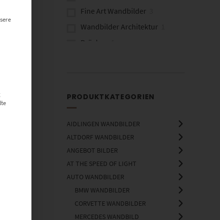
Fine Art Wandbilder
3
sere
Wandbilder Architektur
1
Brücken
1
g
PRODUKTKATEGORIEN
lte
AIDLINGEN WANDBILDER
ALTDORF WANDBILDER
ANGEBOT BILDER
AT THE SPEED OF LIGHT
AUTO WANDBILDER
BMW WANDBILDER
CORVETTE WANDBILDER
MERCEDES WANDBILD