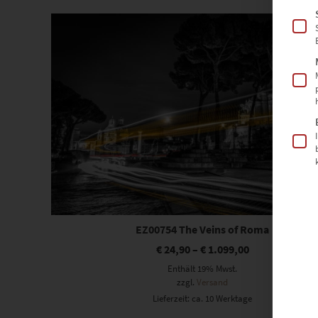
Dieses Produkt weist mehrere Varianten auf. Die Optionen können auf der Produktseite gewählt werden
EZ00754 The Veins of Roma
€
24,90
–
€
1.099,00
Enthält 19% Mwst.
zzgl.
Versand
Lieferzeit: ca. 10 Werktage