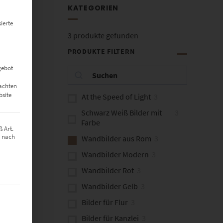
KATEGORIEN
ierte
3
produkte gefunden
PRODUKTE FILTERN
gebot
eachten
bsite
At the Speed of Light
3
Schwarz Weiß Bilder mit
3
Farbe
 Art.
z nach
Wandbilder aus Rom
3
Wandbilder Modern
3
Wandbilder Rot
3
Wandbilder Gelb
3
t werden kann. Die erste Service-Gruppe ist essenziell und kann nich
Bilder für Flur
3
Bilder für Kanzlei
3