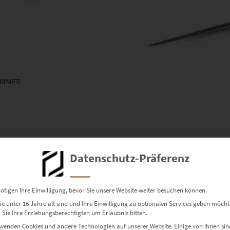
IMMER
Datenschutz-Präferenz
ötigen Ihre Einwilligung, bevor Sie unsere Website weiter besuchen können.
e unter 16 Jahre alt sind und Ihre Einwilligung zu optionalen Services geben möcht
Sie Ihre Erziehungsberechtigten um Erlaubnis bitten.
Dieses Produkt weist mehrere Varianten auf. Die Optionen können auf der Produktseite gewählt werden
wenden Cookies und andere Technologien auf unserer Website. Einige von ihnen sin