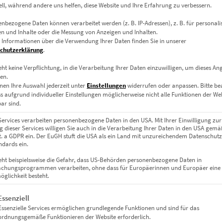
ell, während andere uns helfen, diese Website und Ihre Erfahrung zu verbessern.
nbezogene Daten können verarbeitet werden (z. B. IP-Adressen), z. B. für personalis
n und Inhalte oder die Messung von Anzeigen und Inhalten.
 Informationen über die Verwendung Ihrer Daten finden Sie in unserer
chutzerklärung
.
eht keine Verpflichtung, in die Verarbeitung Ihrer Daten einzuwilligen, um dieses An
en.
nen Ihre Auswahl jederzeit unter
Einstellungen
widerrufen oder anpassen.
Bitte b
ss aufgrund individueller Einstellungen möglicherweise nicht alle Funktionen der We
ar sind.
Services verarbeiten personenbezogene Daten in den USA. Mit Ihrer Einwilligung zur
 dieser Services willigen Sie auch in die Verarbeitung Ihrer Daten in den USA gemäß
lit. a GDPR ein. Der EuGH stuft die USA als ein Land mit unzureichendem Datenschut
dards ein.
EZ00964 Ponte Vittorio Emanuele Roma
€
24,90
–
€
1.099,00
eht beispielsweise die Gefahr, dass US-Behörden personenbezogene Daten in
chungsprogrammen verarbeiten, ohne dass für Europäerinnen und Europäer eine
Enthält 19% Mwst.
glichkeit besteht.
zzgl.
Versand
Lieferzeit: ca. 10 Werktage
gt eine Liste der Service-Gruppen, für die eine Einwilligung erteil
Essenziell
Essenzielle Services ermöglichen grundlegende Funktionen und sind für das
ordnungsgemäße Funktionieren der Website erforderlich.