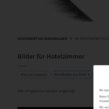
HOCHWERTIGE WANDBILDER
BILDER FÜR HOTELZ
Bilder für Hotelzimmer
×
Alles zurücksetzen
Wandbilder aus Rom
Wir ben
Nach
Alle 3 Ergebnisse werden angezeigt
Beliebtheit
Wenn Si
müssen 
sortiert
Dieses Produkt weist mehrere Varianten auf. Die Optionen können auf der Produktseite gewählt werden
Wir ver