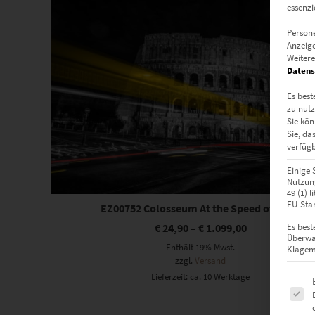
essenzi
Persone
Anzeige
Weitere
Datens
Es best
zu nutz
Sie kön
Sie, da
verfügb
Einige 
Nutzung
49 (1) 
EU-Stan
EZ00752 Colosseum At the Speed of Light
€
24,90
–
€
1.099,00
Es best
Überwa
Enthält 19% Mwst.
Klagemö
zzgl.
Versand
Lieferzeit: ca. 10 Werktage
Es fol