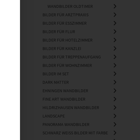
WANDBILDER OLDTIMER
BILDER FÜR ARZTPRAXIS
BILDER FÜR ESSZIMMER
BILDER FÜR FLUR
BILDER FÜR HOTELZIMMER
BILDER FÜR KANZLEI
BILDER FÜR TREPPENAUFGANG
BILDER FÜR WOHNZIMMER
BILDER IM SET
DARK MATTER
EHNINGEN WANDBILDER
FINE ART WANDBILDER
HILDRIZHAUSEN WANDBILDER
LANDSCAPE
PANORAMA WANDBILDER
SCHWARZ WEISS BILDER MIT FARBE