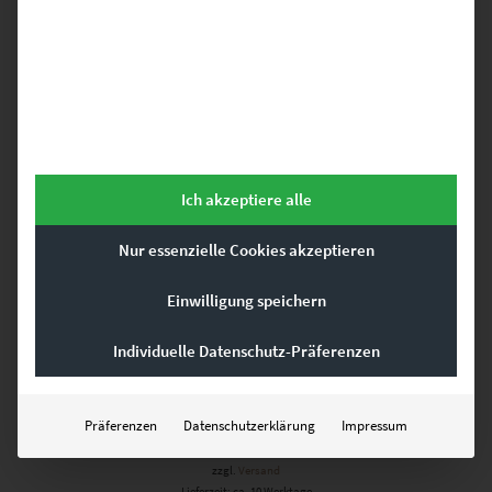
EZ00975 Speicherstadt Hamburg Panorama
€
49,00
–
€
689,00
Enthält 19% Mwst.
zzgl.
Versand
Lieferzeit: ca. 10 Werktage
Ich akzeptiere alle
Dieses Produkt weist mehrere Varianten auf. Die Optionen können auf der Produktseite gewählt werden
Nur essenzielle Cookies akzeptieren
Einwilligung speichern
Individuelle Datenschutz-Präferenzen
EZ00974 Hamburg Panorama 360
€
49,00
–
€
689,00
Präferenzen
Datenschutzerklärung
Impressum
Enthält 19% Mwst.
zzgl.
Versand
Lieferzeit: ca. 10 Werktage