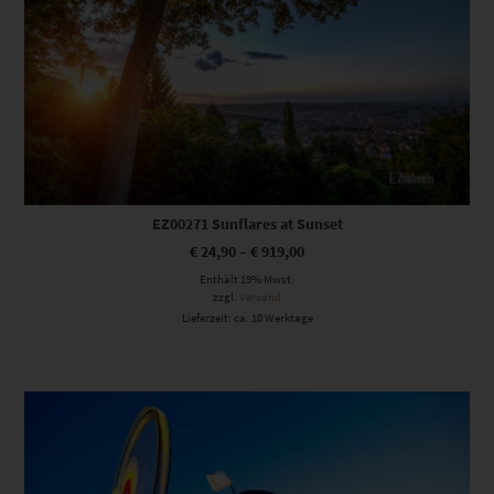
EZ00271 Sunflares at Sunset
€
24,90
–
€
919,00
Enthält 19% Mwst.
zzgl.
Versand
Lieferzeit: ca. 10 Werktage
Dieses Produkt weist mehrere Varianten auf. Die Optionen können auf der Produktseite gewählt werden