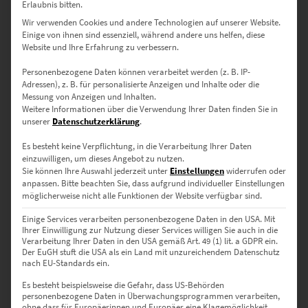
zzgl.
Versand
Erlaubnis bitten.
Lieferzeit: ca. 10 Werktage
Wir verwenden Cookies und andere Technologien auf unserer Website.
Einige von ihnen sind essenziell, während andere uns helfen, diese
Website und Ihre Erfahrung zu verbessern.
Dieses Produkt weist mehrere Varianten auf. Die Optionen können auf der Produktseite gewählt werden
Personenbezogene Daten können verarbeitet werden (z. B. IP-
Adressen), z. B. für personalisierte Anzeigen und Inhalte oder die
Messung von Anzeigen und Inhalten.
Weitere Informationen über die Verwendung Ihrer Daten finden Sie in
unserer
Datenschutzerklärung
.
Es besteht keine Verpflichtung, in die Verarbeitung Ihrer Daten
einzuwilligen, um dieses Angebot zu nutzen.
Sie können Ihre Auswahl jederzeit unter
Einstellungen
widerrufen oder
anpassen.
Bitte beachten Sie, dass aufgrund individueller Einstellungen
möglicherweise nicht alle Funktionen der Website verfügbar sind.
Einige Services verarbeiten personenbezogene Daten in den USA. Mit
Ihrer Einwilligung zur Nutzung dieser Services willigen Sie auch in die
Verarbeitung Ihrer Daten in den USA gemäß Art. 49 (1) lit. a GDPR ein.
Der EuGH stuft die USA als ein Land mit unzureichendem Datenschutz
EZ00025 Big Ben London
nach EU-Standards ein.
€
24,90
–
€
1.099,00
Es besteht beispielsweise die Gefahr, dass US-Behörden
Enthält 19% Mwst.
personenbezogene Daten in Überwachungsprogrammen verarbeiten,
zzgl.
Versand
ohne dass für Europäerinnen und Europäer eine Klagemöglichkeit