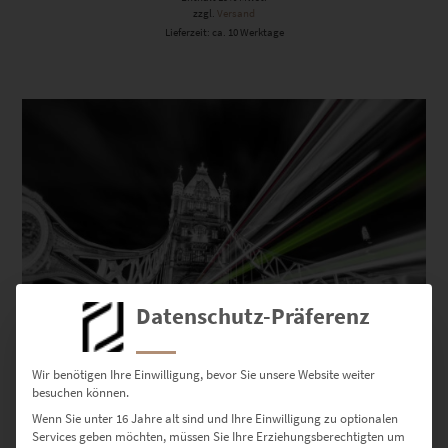
zzgl.
Versand
Lieferzeit: ca. 10 Werktage
Dieses Produkt weist mehrere Varianten auf. Die Optionen können auf der Produktseite gewählt werden
Datenschutz-Präferenz
Wir benötigen Ihre Einwilligung, bevor Sie unsere Website weiter
EZ00044 Tower Bridge At the Speed of Light Vol II
besuchen können.
€
24,90
–
€
1.099,00
Wenn Sie unter 16 Jahre alt sind und Ihre Einwilligung zu optionalen
Enthält 19% Mwst.
Services geben möchten, müssen Sie Ihre Erziehungsberechtigten um