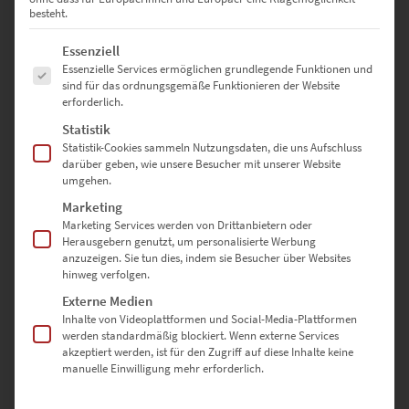
Lieferzeit: ca. 10 Werktage
besteht.
Es folgt eine Liste der Service-Gruppen, für die eine Einwilligung erte
Essenziell
Essenzielle Services ermöglichen grundlegende Funktionen und
Dieses Produkt weist mehrere Varianten auf. Die Optionen können auf der Produktseite gewählt werden
sind für das ordnungsgemäße Funktionieren der Website
erforderlich.
Statistik
Statistik-Cookies sammeln Nutzungsdaten, die uns Aufschluss
darüber geben, wie unsere Besucher mit unserer Website
umgehen.
Marketing
Marketing Services werden von Drittanbietern oder
Herausgebern genutzt, um personalisierte Werbung
anzuzeigen. Sie tun dies, indem sie Besucher über Websites
hinweg verfolgen.
Externe Medien
Inhalte von Videoplattformen und Social-Media-Plattformen
EZ00024 Prism Westminster Bridge
werden standardmäßig blockiert. Wenn externe Services
akzeptiert werden, ist für den Zugriff auf diese Inhalte keine
€
24,90
–
€
1.099,00
manuelle Einwilligung mehr erforderlich.
Enthält 19% Mwst.
zzgl.
Versand