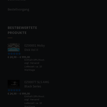
Bestellvorgang
BESTBEWERTETE
PRODUKTE
EZ00001 Moby
Dick Vol II
–
€
24,90
€
999,00
Bewertet mit
5.00
von 5
Enthält 19% Mwst.
zzgl.
Versand
Lieferzeit: ca. 10
Werktage
EZ00077 SLS AMG
Black Series
–
€
24,90
€
999,00
Bewertet mit
5.00
von 5
Enthält 19% Mwst.
zzgl.
Versand
Lieferzeit: ca. 10
Werktage