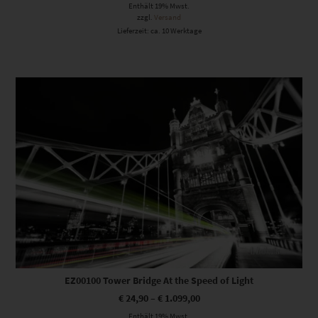
Enthält 19% Mwst.
zzgl.
Versand
Lieferzeit: ca. 10 Werktage
Dieses Produkt weist mehrere Varianten auf. Die Optionen können auf der Produktseite gewählt werden
EZ00100 Tower Bridge At the Speed of Light
€
24,90
–
€
1.099,00
Enthält 19% Mwst.