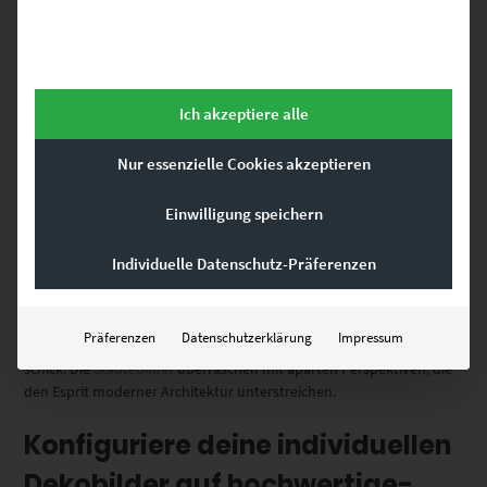
Lange Zeit begrenzte eine Verordnung die Gebäudehöhe auf 30,5
Meter. Architektur-Koryphäen tobten sich förmlich aus, als sich in
den 1960ern das Blatt wendete. Monumente wie der
Ich akzeptiere alle
pyramidenförmige Shard of Glass und der ulkig geformte Swiss Re
Tower verleihen London einen visionären Touch. Wolkenkratzer
Nur essenzielle Cookies akzeptieren
komplett abzulichten, ist schwierig. Kunstvoller wirken zudem
Wandbilder, die moderne Gebäude unkonventionell inszenieren.
Einwilligung speichern
Wenn du ein Architekturfan bist, macht sich eine Bilderserie mit
Individuelle Datenschutz-Präferenzen
dem Londoner Gherkin,
Rotterdamer Bahnhofsviertel,
New Yorker Hochhäusern und
der Stuttgarter Mercedes Bank
Präferenzen
Datenschutzerklärung
Impressum
schick. Die
Städtebilder
überraschen mit aparten Perspektiven, die
den Esprit moderner Architektur unterstreichen.
Konfiguriere deine individuellen
Dekobilder auf hochwertige-