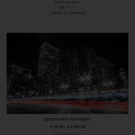
Enthält 19% Mwst.
zzgl.
Versand
Lieferzeit: ca. 10 Werktage
Dieses Produkt weist mehrere Varianten auf. Die Optionen können auf der Produktseite gewählt werden
EZ00566 New York Nights
€
24,90
–
€
1.099,00
Enthält 19% Mwst.