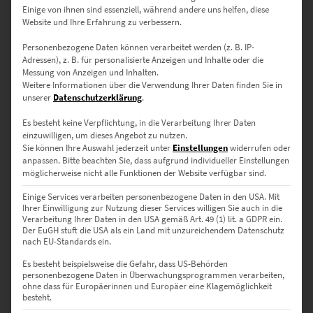
zzgl.
Versand
Einige von ihnen sind essenziell, während andere uns helfen, diese
Lieferzeit: ca. 10 Werktage
Website und Ihre Erfahrung zu verbessern.
Personenbezogene Daten können verarbeitet werden (z. B. IP-
Adressen), z. B. für personalisierte Anzeigen und Inhalte oder die
Dieses Produkt weist mehrere Varianten auf. Die Optionen können auf der Produktseite gewählt werden
Messung von Anzeigen und Inhalten.
Weitere Informationen über die Verwendung Ihrer Daten finden Sie in
unserer
Datenschutzerklärung
.
Es besteht keine Verpflichtung, in die Verarbeitung Ihrer Daten
einzuwilligen, um dieses Angebot zu nutzen.
Sie können Ihre Auswahl jederzeit unter
Einstellungen
widerrufen oder
anpassen.
Bitte beachten Sie, dass aufgrund individueller Einstellungen
möglicherweise nicht alle Funktionen der Website verfügbar sind.
Einige Services verarbeiten personenbezogene Daten in den USA. Mit
Ihrer Einwilligung zur Nutzung dieser Services willigen Sie auch in die
Verarbeitung Ihrer Daten in den USA gemäß Art. 49 (1) lit. a GDPR ein.
Der EuGH stuft die USA als ein Land mit unzureichendem Datenschutz
nach EU-Standards ein.
EZ00192 NY Police Trail
Es besteht beispielsweise die Gefahr, dass US-Behörden
personenbezogene Daten in Überwachungsprogrammen verarbeiten,
€
24,90
–
€
1.099,00
ohne dass für Europäerinnen und Europäer eine Klagemöglichkeit
Enthält 19% Mwst.
besteht.
zzgl.
Versand