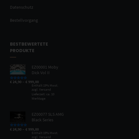
Datenschutz
Bestellvorgang
BESTBEWERTETE
PRODUKTE
EZ00001 Moby
Dick Vol II
–
€
24,90
€
999,00
Bewertet mit
5.00
von 5
Enthält 19% Mwst.
zzgl.
Versand
Lieferzeit: ca. 10
Werktage
EZ00077 SLS AMG
Black Series
–
€
24,90
€
999,00
Bewertet mit
5.00
von 5
Enthält 19% Mwst.
zzgl.
Versand