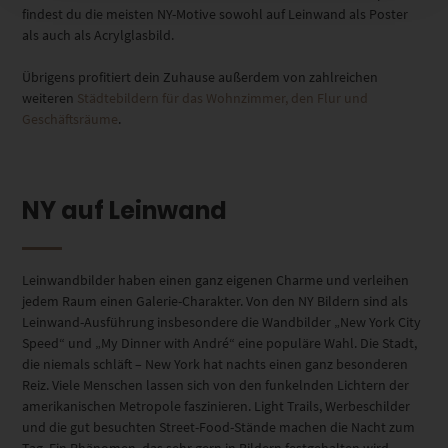
findest du die meisten NY-Motive sowohl auf Leinwand als Poster
als auch als Acrylglasbild.
Übrigens profitiert dein Zuhause außerdem von zahlreichen
weiteren
Städtebildern für das Wohnzimmer, den Flur und
Geschäftsräume
.
NY auf Leinwand
Leinwandbilder haben einen ganz eigenen Charme und verleihen
jedem Raum einen Galerie-Charakter. Von den NY Bildern sind als
Leinwand-Ausführung insbesondere die Wandbilder „New York City
Speed“ und „My Dinner with André“ eine populäre Wahl. Die Stadt,
die niemals schläft – New York hat nachts einen ganz besonderen
Reiz. Viele Menschen lassen sich von den funkelnden Lichtern der
amerikanischen Metropole faszinieren. Light Trails, Werbeschilder
und die gut besuchten Street-Food-Stände machen die Nacht zum
Tag. Ein Phänomen, das sehr gern in Bildern festgehalten wird.