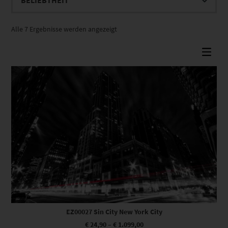
Nach
Alle 7 Ergebnisse werden angezeigt
Beliebtheit
sortiert
Dieses Produkt weist mehrere Varianten auf. Die Optionen können auf der Produktseite gewählt werden
EZ00027 Sin City New York City
€
24,90
–
€
1.099,00