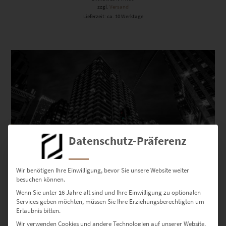
zzgl.
Versand
Lieferzeit: ca. 10 Werktage
Dieses Produkt weist mehrere Varianten auf. Die Optionen können auf der Produktseite gewählt werden
Datenschutz-Präferenz
Wir benötigen Ihre Einwilligung, bevor Sie unsere Website weiter
besuchen können.
Wenn Sie unter 16 Jahre alt sind und Ihre Einwilligung zu optionalen
EZ00562 NYC Traffic
Services geben möchten, müssen Sie Ihre Erziehungsberechtigten um
€
24,90
–
€
1.099,00
Erlaubnis bitten.
Enthält 19% Mwst.
Wir verwenden Cookies und andere Technologien auf unserer Website.