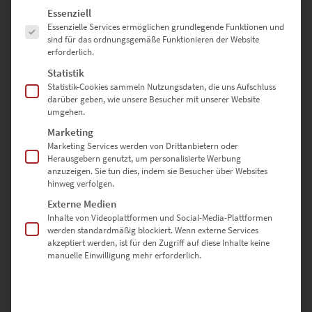
Lieferzeit: ca. 10 Werktage
Es folgt eine Liste der Service-Gruppen, für die eine Einwilligung erte
Essenziell
Essenzielle Services ermöglichen grundlegende Funktionen und
sind für das ordnungsgemäße Funktionieren der Website
erforderlich.
Dieses Produkt weist mehrere Varianten auf. Die Optionen können auf der Produktseite gewählt werden
Statistik
Statistik-Cookies sammeln Nutzungsdaten, die uns Aufschluss
darüber geben, wie unsere Besucher mit unserer Website
umgehen.
Marketing
Marketing Services werden von Drittanbietern oder
Herausgebern genutzt, um personalisierte Werbung
anzuzeigen. Sie tun dies, indem sie Besucher über Websites
hinweg verfolgen.
Externe Medien
Inhalte von Videoplattformen und Social-Media-Plattformen
werden standardmäßig blockiert. Wenn externe Services
akzeptiert werden, ist für den Zugriff auf diese Inhalte keine
EZ00146 Trails and the City
manuelle Einwilligung mehr erforderlich.
€
24,90
–
€
1.099,00
Enthält 19% Mwst.
zzgl.
Versand