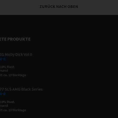
ZURÜCK NACH OBEN
ETE PRODUKTE
1 Moby Dick Vol II
 mit
 19% Mwst.
n 5
rsand
it: ca. 10 Werktage
77 SLS AMG Black Series
 mit
 19% Mwst.
n 5
rsand
it: ca. 10 Werktage