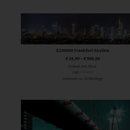
Beliebtheit
sortiert
Dieses Produkt weist mehrere Varianten auf. Die Optionen können auf der Produktseite gewählt werden
EZ00849 Frankfurt Skyline
€
24,90
–
€
569,00
Enthält 19% Mwst.
zzgl.
Versand
Lieferzeit: ca. 10 Werktage
Dieses Produkt weist mehrere Varianten auf. Die Optionen können auf der Produktseite gewählt werden