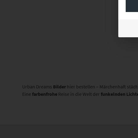
Urban Dreams
Bilder
hier bestellen – Märchenhaft städt
Eine
farbenfrohe
Reise in die Welt der
funkelnden
Licht