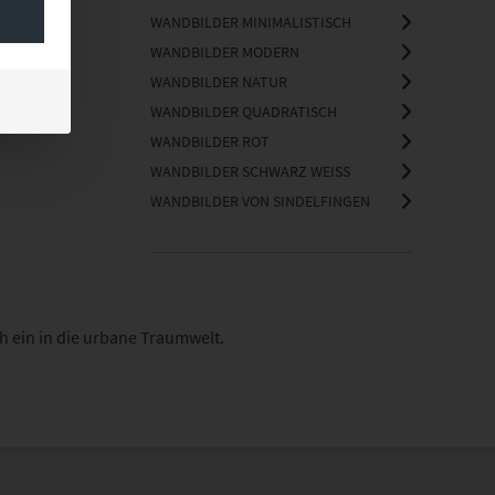
WANDBILDER MINIMALISTISCH
WANDBILDER MODERN
WANDBILDER NATUR
WANDBILDER QUADRATISCH
WANDBILDER ROT
WANDBILDER SCHWARZ WEISS
WANDBILDER VON SINDELFINGEN
h ein in die urbane Traumwelt.