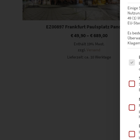
Einige 
Nutzung
49 (1) 
EU-Stan
EZ00897 Frankfurt Paulsplatz Panorama
Es best
€
49,90
–
€
689,00
Überwa
Klagemö
Enthält 19% Mwst.
zzgl.
Versand
Es fol
Lieferzeit: ca. 10 Werktage