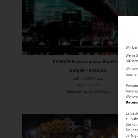
Wir ben
Wenn Si
müssen 
EZ00176 Schaumainkai Frankfurt
Wir ver
€
24,90
–
€
919,00
essenzi
Enthält 19% Mwst.
zzgl.
Versand
Persone
Anzeige
Lieferzeit: ca. 10 Werktage
Weitere
Datens
Es best
Dieses Produkt weist mehrere Varianten auf. Die Optionen können auf der Produktseite gewählt werden
zu nutz
Sie kön
Sie, da
verfügb