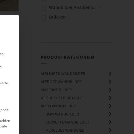
Wandbilder Architektur
3
Brücken
1
ma
en,
PRODUKTKATEGORIEN
d
AIDLINGEN WANDBILDER
ALTDORF WANDBILDER
ierte
ANGEBOT BILDER
AT THE SPEED OF LIGHT
AUTO WANDBILDER
gebot
BMW WANDBILDER
eachten
CORVETTE WANDBILDER
bsite
MERCEDES WANDBILD