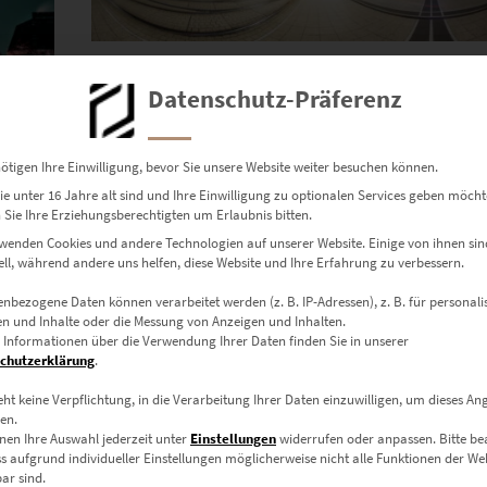
EZ00898 Frankfurt Willy Brandt Platz Panora
€
49,00
–
€
689,00
Datenschutz-Präferenz
Enthält 19% Mwst.
zzgl.
Versand
ötigen Ihre Einwilligung, bevor Sie unsere Website weiter besuchen können.
Lieferzeit: ca. 10 Werktage
e unter 16 Jahre alt sind und Ihre Einwilligung zu optionalen Services geben möcht
Sie Ihre Erziehungsberechtigten um Erlaubnis bitten.
wenden Cookies und andere Technologien auf unserer Website. Einige von ihnen sin
ell, während andere uns helfen, diese Website und Ihre Erfahrung zu verbessern.
nbezogene Daten können verarbeitet werden (z. B. IP-Adressen), z. B. für personalis
n und Inhalte oder die Messung von Anzeigen und Inhalten.
 Informationen über die Verwendung Ihrer Daten finden Sie in unserer
chutzerklärung
.
eht keine Verpflichtung, in die Verarbeitung Ihrer Daten einzuwilligen, um dieses An
en.
nen Ihre Auswahl jederzeit unter
Einstellungen
widerrufen oder anpassen.
Bitte b
ss aufgrund individueller Einstellungen möglicherweise nicht alle Funktionen der We
ar sind.