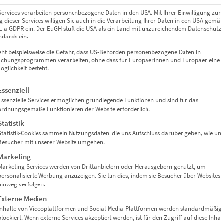
Services verarbeiten personenbezogene Daten in den USA. Mit Ihrer Einwilligung zur
 dieser Services willigen Sie auch in die Verarbeitung Ihrer Daten in den USA gemäß
lit. a GDPR ein. Der EuGH stuft die USA als ein Land mit unzureichendem Datenschut
dards ein.
eht beispielsweise die Gefahr, dass US-Behörden personenbezogene Daten in
chungsprogrammen verarbeiten, ohne dass für Europäerinnen und Europäer eine
glichkeit besteht.
gt eine Liste der Service-Gruppen, für die eine Einwilligung erteil
Essenziell
Essenzielle Services ermöglichen grundlegende Funktionen und sind für das
ordnungsgemäße Funktionieren der Website erforderlich.
Statistik
Statistik-Cookies sammeln Nutzungsdaten, die uns Aufschluss darüber geben, wie un
Besucher mit unserer Website umgehen.
Marketing
Marketing Services werden von Drittanbietern oder Herausgebern genutzt, um
personalisierte Werbung anzuzeigen. Sie tun dies, indem sie Besucher über Websites
hinweg verfolgen.
Externe Medien
Inhalte von Videoplattformen und Social-Media-Plattformen werden standardmäßi
blockiert. Wenn externe Services akzeptiert werden, ist für den Zugriff auf diese Inha