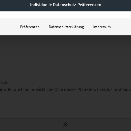
Individuelle Datenschutz-Präferenzen
Präferenzen
Datenschutzerklärung
Impressum
isch.
er
oder auch an unwirkliche Orte dieses Planeten. Lass los und tauc