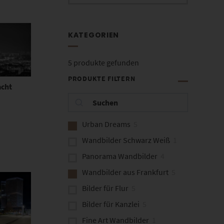
KATEGORIEN
5
produkte gefunden
PRODUKTE FILTERN
acht
Urban Dreams
5
Wandbilder Schwarz Weiß
1
Panorama Wandbilder
4
Wandbilder aus Frankfurt
5
Bilder für Flur
5
Bilder für Kanzlei
5
Fine Art Wandbilder
1