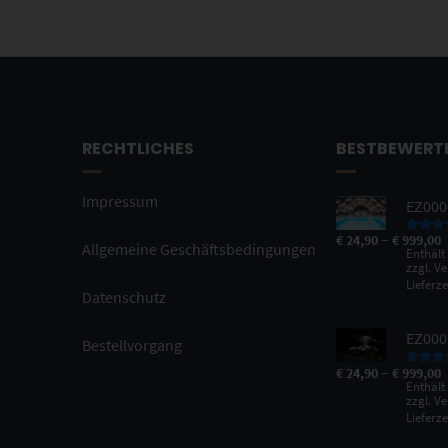
RECHTLICHES
BESTBEWERT
Impressum
EZ0000
–
€
24,90
€
999,00
Bewertet
Allgemeine Geschäftsbedingungen
Enthält
5.00
vo
zzgl.
Ve
Lieferze
Datenschutz
EZ000
Bestellvorgang
–
€
24,90
€
999,00
Bewertet
Enthält
5.00
vo
zzgl.
Ve
Lieferze