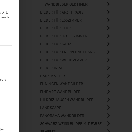
WANDBILDER OLDTIMER
BILDER FÜR ARZTPRAXIS
 Art.
z nach
BILDER FÜR ESSZIMMER
BILDER FÜR FLUR
BILDER FÜR HOTELZIMMER
BILDER FÜR KANZLEI
BILDER FÜR TREPPENAUFGANG
t werden kann. Die erste Service-Gruppe ist essenziell und kann nich
BILDER FÜR WOHNZIMMER
BILDER IM SET
DARK MATTER
sere
EHNINGEN WANDBILDER
FINE ART WANDBILDER
HILDRIZHAUSEN WANDBILDER
LANDSCAPE
PANORAMA WANDBILDER
SCHWARZ WEISS BILDER MIT FARBE
g
lte
SPHERES