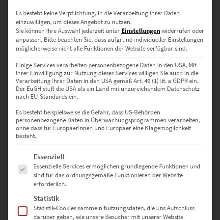
Es besteht keine Verpflichtung, in die Verarbeitung Ihrer Daten
einzuwilligen, um dieses Angebot zu nutzen.
Sie können Ihre Auswahl jederzeit unter
Einstellungen
widerrufen oder
anpassen.
Bitte beachten Sie, dass aufgrund individueller Einstellungen
möglicherweise nicht alle Funktionen der Website verfügbar sind.
Einige Services verarbeiten personenbezogene Daten in den USA. Mit
Ihrer Einwilligung zur Nutzung dieser Services willigen Sie auch in die
Verarbeitung Ihrer Daten in den USA gemäß Art. 49 (1) lit. a GDPR ein.
Der EuGH stuft die USA als ein Land mit unzureichendem Datenschutz
nach EU-Standards ein.
EZ00096 Insomnia Rotterdam
Es besteht beispielsweise die Gefahr, dass US-Behörden
€
24,90
–
€
919,00
personenbezogene Daten in Überwachungsprogrammen verarbeiten,
ohne dass für Europäerinnen und Europäer eine Klagemöglichkeit
Enthält 19% Mwst.
besteht.
zzgl.
Versand
Lieferzeit: ca. 10 Werktage
Es folgt eine Liste der Service-Gruppen, für die eine Einwilligung erte
Essenziell
Essenzielle Services ermöglichen grundlegende Funktionen und
sind für das ordnungsgemäße Funktionieren der Website
erforderlich.
Statistik
Urban Dreams
Bilder
hier bestellen – Märchenhaft städtisch.
Statistik-Cookies sammeln Nutzungsdaten, die uns Aufschluss
Eine
farbenfrohe
Reise in die Welt der
funkelnden
Lichter
oder
darüber geben, wie unsere Besucher mit unserer Website