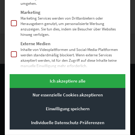
auch an unwirkliche Orte dieses Planeten. Lass los und tauch ein in
umgehen.
die urbane Traumwelt.
Marketing
Marketing Services werden von Drittanbietern oder
Herausgebern genutzt, um personalisierte Werbung
anzuzeigen. Sie tun dies, indem sie Besucher über Websites
hinweg verfolgen.
Externe Medien
Inhalte von Videoplattformen und Social-Media-Plattformen
ZURÜCK NACH OBEN
werden standardmäßig blockiert. Wenn externe Services
akzeptiert werden, ist für den Zugriff auf diese Inhalte keine
manuelle Einwilligung mehr erforderlich.
Ich akzeptiere alle
RECHTLICHES
Nur essenzielle Cookies akzeptieren
Impressum
Einwilligung speichern
Allgemeine Geschäftsbedingungen
Individuelle Datenschutz-Präferenzen
Datenschutz