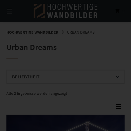
Springe
zum
0
Inhalt
HOCHWERTIGE WANDBILDER
URBAN DREAMS
Urban Dreams
Nach
Alle 2 Ergebnisse werden angezeigt
Beliebtheit
sortiert
Dieses Produkt weist mehrere Varianten auf. Die Optionen können auf der Produktseite gewählt werden