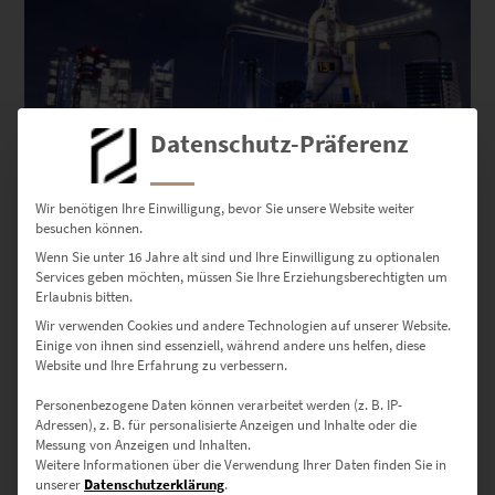
Datenschutz-Präferenz
Wir benötigen Ihre Einwilligung, bevor Sie unsere Website weiter
besuchen können.
EZ00174 Rotterdam 19
Wenn Sie unter 16 Jahre alt sind und Ihre Einwilligung zu optionalen
Services geben möchten, müssen Sie Ihre Erziehungsberechtigten um
€
24,90
–
€
919,00
Erlaubnis bitten.
Enthält 19% Mwst.
Wir verwenden Cookies und andere Technologien auf unserer Website.
zzgl.
Versand
Einige von ihnen sind essenziell, während andere uns helfen, diese
Lieferzeit: ca. 10 Werktage
Website und Ihre Erfahrung zu verbessern.
Personenbezogene Daten können verarbeitet werden (z. B. IP-
Dieses Produkt weist mehrere Varianten auf. Die Optionen können auf der Produktseite gewählt werden
Adressen), z. B. für personalisierte Anzeigen und Inhalte oder die
Messung von Anzeigen und Inhalten.
Weitere Informationen über die Verwendung Ihrer Daten finden Sie in
unserer
Datenschutzerklärung
.