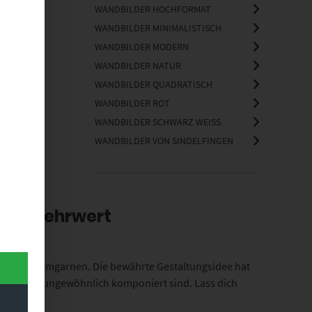
WANDBILDER HOCHFORMAT
WANDBILDER MINIMALISTISCH
WANDBILDER MODERN
WANDBILDER NATUR
WANDBILDER QUADRATISCH
WANDBILDER ROT
WANDBILDER SCHWARZ WEISS
WANDBILDER VON SINDELFINGEN
ndem Mehrwert
die Sinne umgarnen. Die bewährte Gestaltungsidee hat
eigen oder ungewöhnlich komponiert sind. Lass dich