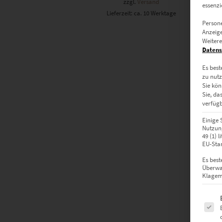
zzgl.
Versand
essenzi
Lieferzeit: ca. 10 Werktage
Persone
Anzeige
Weitere
Datens
Es best
zu nutz
Sie kön
Sie, da
verfügb
Einige 
Nutzung
49 (1) 
EU-Stan
Es best
Überwa
Klagemö
Es fol