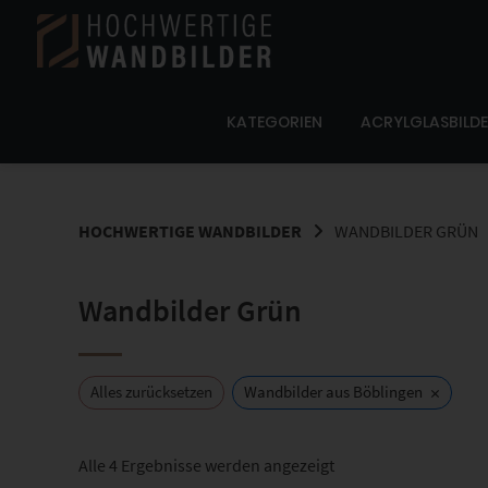
Springe
zum
Inhalt
KATEGORIEN
ACRYLGLASBILD
HOCHWERTIGE WANDBILDER
WANDBILDER GRÜN
Wandbilder Grün
×
Alles zurücksetzen
Wandbilder aus Böblingen
Nach
Alle 4 Ergebnisse werden angezeigt