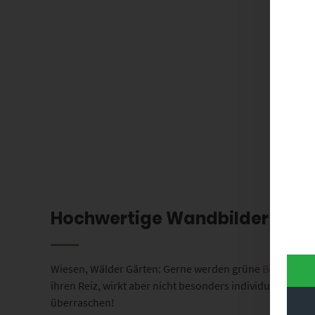
Hochwertige Wandbilder mit G
Wiesen, Wälder Gärten: Gerne werden grüne
Bilder für
ihren Reiz, wirkt aber nicht besonders individuell. Da
überraschen!