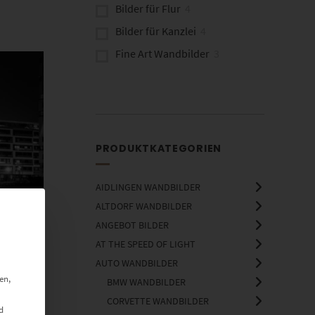
Bilder für Flur
4
Bilder für Kanzlei
4
Fine Art Wandbilder
3
PRODUKTKATEGORIEN
AIDLINGEN WANDBILDER
ALTDORF WANDBILDER
ANGEBOT BILDER
AT THE SPEED OF LIGHT
AUTO WANDBILDER
en,
BMW WANDBILDER
CORVETTE WANDBILDER
d