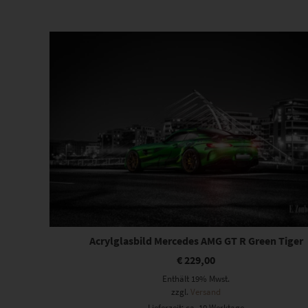
Beliebtheit
sortiert
Acrylglasbild Mercedes AMG GT R Green Tiger
€
229,00
Enthält 19% Mwst.
zzgl.
Versand
Lieferzeit: ca. 10 Werktage