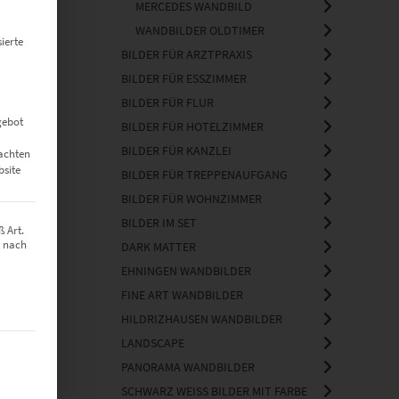
MERCEDES WANDBILD
WANDBILDER OLDTIMER
ierte
BILDER FÜR ARZTPRAXIS
BILDER FÜR ESSZIMMER
BILDER FÜR FLUR
gebot
BILDER FÜR HOTELZIMMER
BILDER FÜR KANZLEI
eachten
bsite
BILDER FÜR TREPPENAUFGANG
BILDER FÜR WOHNZIMMER
BILDER IM SET
 Art.
z nach
DARK MATTER
EHNINGEN WANDBILDER
FINE ART WANDBILDER
HILDRIZHAUSEN WANDBILDER
LANDSCAPE
t werden kann. Die erste Service-Gruppe ist essenziell und kann nich
PANORAMA WANDBILDER
SCHWARZ WEISS BILDER MIT FARBE