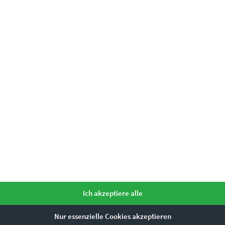
rün – Seelenbalsam mit inspiriere
 das Wohnzimmer
ausgewählt, die mit idyllischen Natureindrücken 
Ich akzeptiere alle
s Blatt wendet sich, wenn grüne Wandbilder überraschende Motive z
Nur essenzielle Cookies akzeptieren