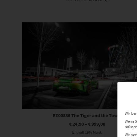
Dieses Produkt weist mehrere Varianten auf. Die Optionen können auf der Produktseite gewählt werden
Wir ben
EZ00836 The Tiger and the Tower
Wenn Si
€
24,90
–
€
999,00
müssen 
Enthält 19% Mwst.
Wir ver