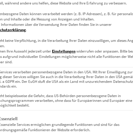
zzgl.
Versand
ell, während andere uns helfen, diese Website und Ihre Erfahrung zu verbessern.
Lieferzeit: ca. 10 Werktage
nbezogene Daten können verarbeitet werden (z. B. IP-Adressen), z. B. für personalis
n und Inhalte oder die Messung von Anzeigen und Inhalten.
 Informationen über die Verwendung Ihrer Daten finden Sie in unserer
chutzerklärung
.
eht keine Verpflichtung, in die Verarbeitung Ihrer Daten einzuwilligen, um dieses An
en.
nen Ihre Auswahl jederzeit unter
Einstellungen
widerrufen oder anpassen.
Bitte b
ss aufgrund individueller Einstellungen möglicherweise nicht alle Funktionen der We
ar sind.
Services verarbeiten personenbezogene Daten in den USA. Mit Ihrer Einwilligung zur
 dieser Services willigen Sie auch in die Verarbeitung Ihrer Daten in den USA gemäß
lit. a GDPR ein. Der EuGH stuft die USA als ein Land mit unzureichendem Datenschut
dards ein.
eht beispielsweise die Gefahr, dass US-Behörden personenbezogene Daten in
chungsprogrammen verarbeiten, ohne dass für Europäerinnen und Europäer eine
glichkeit besteht.
gt eine Liste der Service-Gruppen, für die eine Einwilligung erteil
Essenziell
Essenzielle Services ermöglichen grundlegende Funktionen und sind für das
ordnungsgemäße Funktionieren der Website erforderlich.