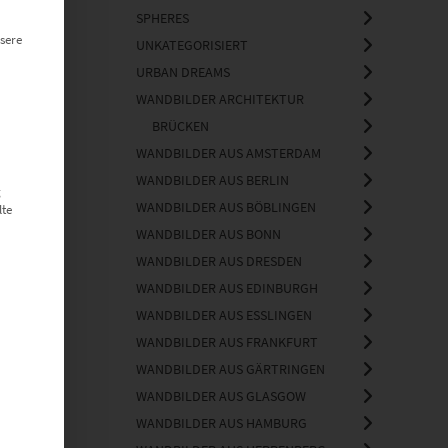
SPHERES
sere
UNKATEGORISIERT
URBAN DREAMS
WANDBILDER ARCHITEKTUR
BRÜCKEN
WANDBILDER AUS AMSTERDAM
WANDBILDER AUS BERLIN
g
WANDBILDER AUS BÖBLINGEN
lte
WANDBILDER AUS BONN
WANDBILDER AUS DRESDEN
WANDBILDER AUS EDINBURGH
WANDBILDER AUS ESSLINGEN
WANDBILDER AUS FRANKFURT
WANDBILDER AUS GÄRTRINGEN
WANDBILDER AUS GLASGOW
WANDBILDER AUS HAMBURG