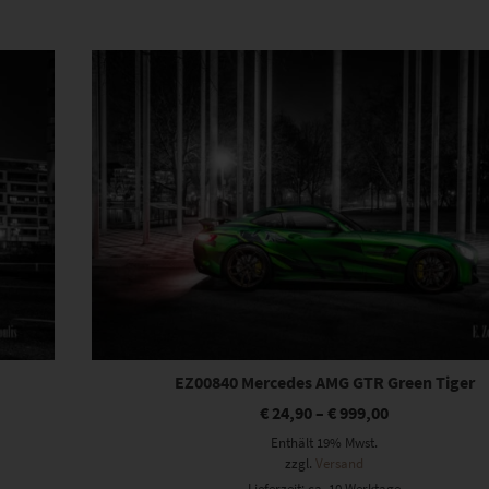
Dieses Produkt weist mehrere Varianten auf. Die Optionen können auf der Produktseite gewählt werden
EZ00840 Mercedes AMG GTR Green Tiger
€
24,90
–
€
999,00
Enthält 19% Mwst.
zzgl.
Versand
Lieferzeit: ca. 10 Werktage