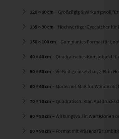
120 × 80 cm
– Großzügig & wirkungsvoll für Designbü
135 × 90 cm
– Hochwertiger Eyecatcher für Beratun
150 × 100 cm
– Dominantes Format für Lobby, Foyer
40 × 40 cm
– Quadratisches Kunstobjekt für stilvolle
50 × 50 cm
– Vielseitig einsetzbar, z. B. in Hotelflure
60 × 60 cm
– Modernes Maß für Wände mit klarer Str
70 × 70 cm
– Quadratisch. Klar. Ausdrucksstark – ide
80 × 80 cm
– Wirkungsvoll in Wartezonen oder Einga
90 × 90 cm
– Format mit Präsenz für ambitionierte 