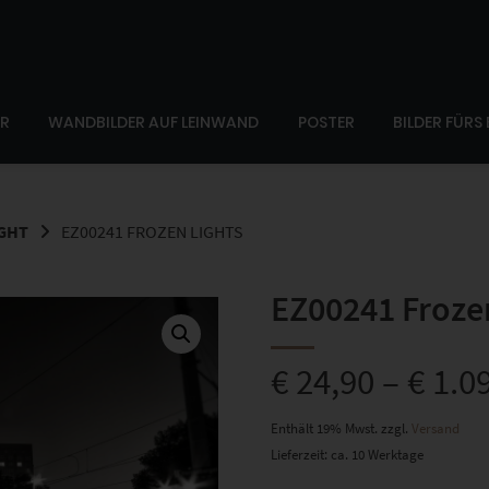
ER
WANDBILDER AUF LEINWAND
POSTER
BILDER FÜRS
IGHT
EZ00241 FROZEN LIGHTS
EZ00241 Froze
€
24,90
–
€
1.0
Enthält 19% Mwst.
zzgl.
Versand
Lieferzeit: ca. 10 Werktage