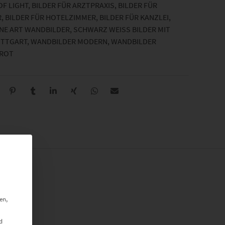
OF LIGHT
,
BILDER FÜR ARZTPRAXIS
,
BILDER FÜR
R
,
BILDER FÜR HOTELZIMMER
,
BILDER FÜR KANZLEI
,
INE ART WANDBILDER
,
SCHWARZ WEISS BILDER MIT F
UTTGART
,
WANDBILDER MODERN
,
WANDBILDER
 ROT
en,
d