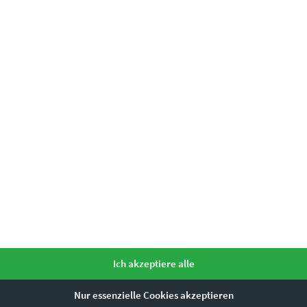
 mit Stil
einfach unser
Kontaktformular
e?
Ich akzeptiere alle
m Anspruch
Nur essenzielle Cookies akzeptieren