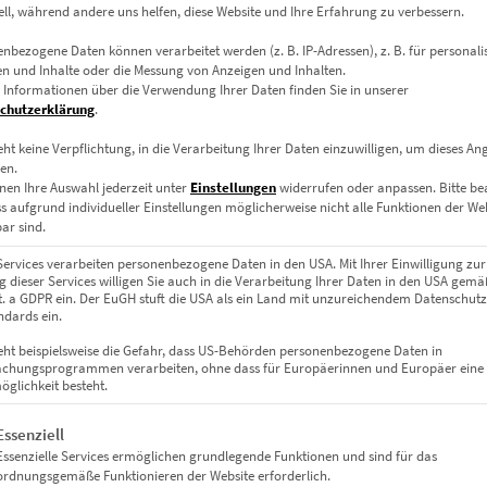
ell, während andere uns helfen, diese Website und Ihre Erfahrung zu verbessern.
lb, eingefroren in der Dunkelheit einer Stadt, die niemals stillsteht
ttgarter Vaihinger Bahnhofs.
nbezogene Daten können verarbeitet werden (z. B. IP-Adressen), z. B. für personalis
n und Inhalte oder die Messung von Anzeigen und Inhalten.
 Informationen über die Verwendung Ihrer Daten finden Sie in unserer
chutzerklärung
.
eht keine Verpflichtung, in die Verarbeitung Ihrer Daten einzuwilligen, um dieses An
en.
en Farbelementen zeigt die Dynamik urbanen Lebens: Der Bus zieht
nen Ihre Auswahl jederzeit unter
Einstellungen
widerrufen oder anpassen.
Bitte b
uhigen Kontrapunkt setzen. Die kühle Monochromatik mit gezielte
ss aufgrund individueller Einstellungen möglicherweise nicht alle Funktionen der We
 und Lebensräume mit Anspruch.
ar sind.
Services verarbeiten personenbezogene Daten in den USA. Mit Ihrer Einwilligung zur
 dieser Services willigen Sie auch in die Verarbeitung Ihrer Daten in den USA gemäß
lit. a GDPR ein. Der EuGH stuft die USA als ein Land mit unzureichendem Datenschut
dards ein.
eht beispielsweise die Gefahr, dass US-Behörden personenbezogene Daten in
chungsprogrammen verarbeiten, ohne dass für Europäerinnen und Europäer eine
itig stabilisiert mit Alu-Dibond.
glichkeit besteht.
gt eine Liste der Service-Gruppen, für die eine Einwilligung erteil
Essenziell
Essenzielle Services ermöglichen grundlegende Funktionen und sind für das
ordnungsgemäße Funktionieren der Website erforderlich.