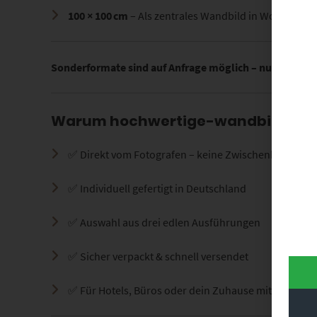
100 × 100 cm
– Als zentrales Wandbild in Wohnräumen
Sonderformate sind auf Anfrage möglich – nutze dazu 
Warum hochwertige-wandbilder.d
✅ Direkt vom Fotografen – keine Zwischenhändler
✅ Individuell gefertigt in Deutschland
✅ Auswahl aus drei edlen Ausführungen
✅ Sicher verpackt & schnell versendet
✅ Für Hotels, Büros oder dein Zuhause mit urbane