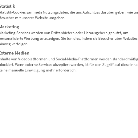
fekt für kreative Räume.
Statistik
Statistik-Cookies sammeln Nutzungsdaten, die uns Aufschluss darüber geben, wie un
Besucher mit unserer Website umgehen.
Marketing
ür individuelle Rahmung.
Marketing Services werden von Drittanbietern oder Herausgebern genutzt, um
personalisierte Werbung anzuzeigen. Sie tun dies, indem sie Besucher über Websites
hinweg verfolgen.
Externe Medien
Inhalte von Videoplattformen und Social-Media-Plattformen werden standardmäßi
dimension das richtige Format:
blockiert. Wenn externe Services akzeptiert werden, ist für den Zugriff auf diese Inha
keine manuelle Einwilligung mehr erforderlich.
ght im Bücherregal
angstresen
mer oder Studios
nem Charakter
äumen