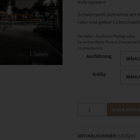
Auftragsware
Schwarzweiß-Aufnahme am Va
roter und gelber Lichtschwei
Hersteller:
Zouboulis Photography
Verantwortliche Person:
Emmanuel Z
zouboulis.com
Ausführung
Größe
EZ00241
IN DEN WARE
Frozen
Lights
Menge
ARTIKELNUMMER:
EZ00241