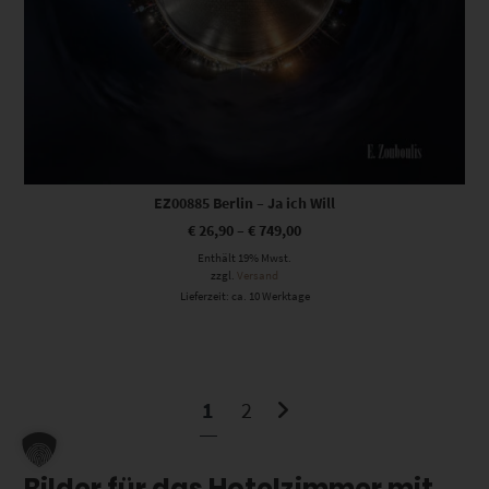
EZ00885 Berlin – Ja ich Will
€
26,90
–
€
749,00
Enthält 19% Mwst.
zzgl.
Versand
Lieferzeit: ca. 10 Werktage
1
2
Bilder für das Hotelzimmer mit