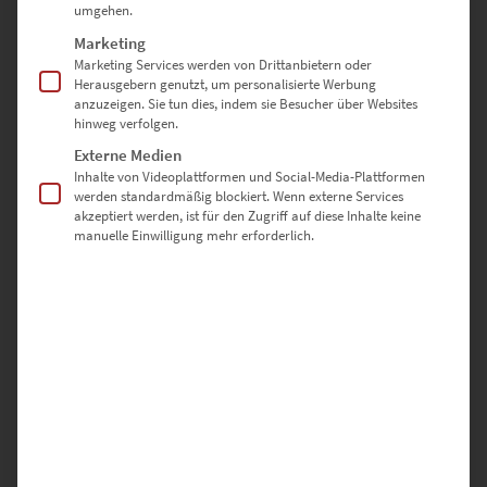
umgehen.
€
26,90
–
€
749,00
Marketing
Enthält 19% Mwst.
Marketing Services werden von Drittanbietern oder
zzgl.
Versand
Herausgebern genutzt, um personalisierte Werbung
Lieferzeit: ca. 10 Werktage
anzuzeigen. Sie tun dies, indem sie Besucher über Websites
hinweg verfolgen.
Externe Medien
Dieses Produkt weist mehrere Varianten auf. Die Optionen können auf der Produktseite gewählt werden
Inhalte von Videoplattformen und Social-Media-Plattformen
werden standardmäßig blockiert. Wenn externe Services
akzeptiert werden, ist für den Zugriff auf diese Inhalte keine
manuelle Einwilligung mehr erforderlich.