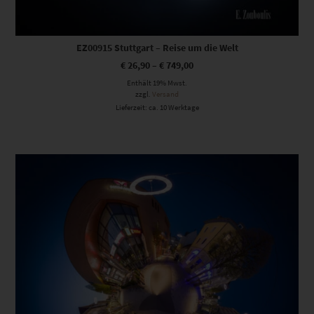
EZ00915 Stuttgart – Reise um die Welt
€
26,90
–
€
749,00
Enthält 19% Mwst.
zzgl.
Versand
Lieferzeit: ca. 10 Werktage
Dieses Produkt weist mehrere Varianten auf. Die Optionen können auf der Produktseite gewählt werden