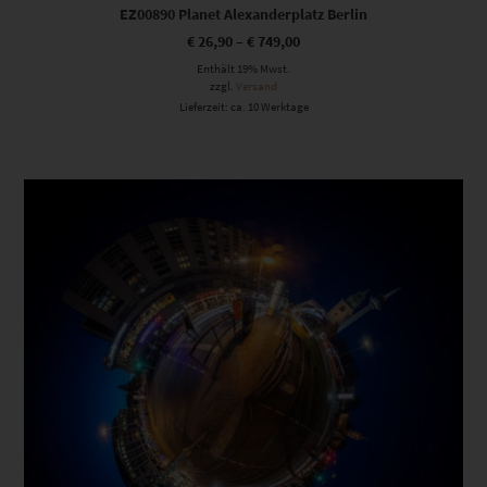
EZ00890 Planet Alexanderplatz Berlin
€
26,90
–
€
749,00
Enthält 19% Mwst.
zzgl.
Versand
Lieferzeit: ca. 10 Werktage
Dieses Produkt weist mehrere Varianten auf. Die Optionen können auf der Produktseite gewählt werden