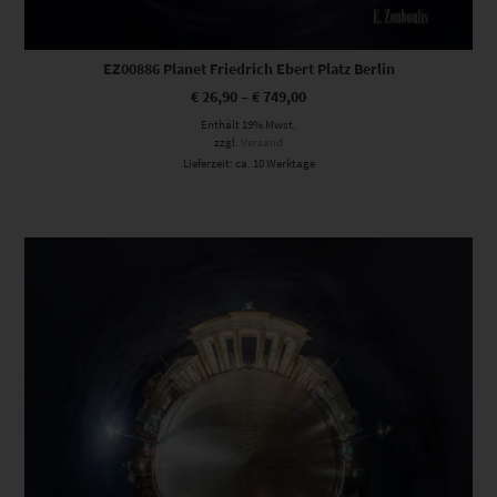
EZ00886 Planet Friedrich Ebert Platz Berlin
€
26,90
–
€
749,00
Enthält 19% Mwst.
zzgl.
Versand
Lieferzeit: ca. 10 Werktage
Dieses Produkt weist mehrere Varianten auf. Die Optionen können auf der Produktseite gewählt werden