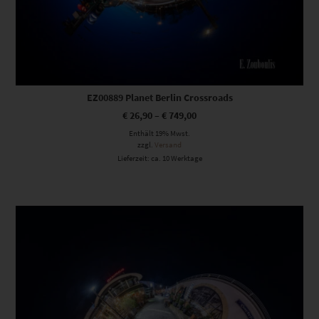
EZ00889 Planet Berlin Crossroads
€
26,90
–
€
749,00
Enthält 19% Mwst.
zzgl.
Versand
Lieferzeit: ca. 10 Werktage
Dieses Produkt weist mehrere Varianten auf. Die Optionen können auf der Produktseite gewählt werden