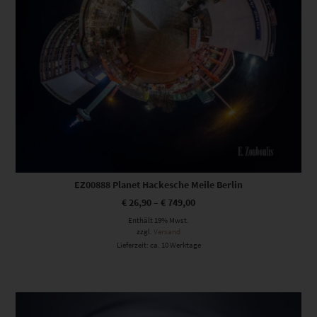
EZ00888 Planet Hackesche Meile Berlin
€
26,90
–
€
749,00
Enthält 19% Mwst.
zzgl.
Versand
Lieferzeit: ca. 10 Werktage
Dieses Produkt weist mehrere Varianten auf. Die Optionen können auf der Produktseite gewählt werden