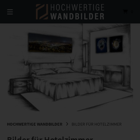
Springe
zum
0
Inhalt
HOCHWERTIGE WANDBILDER
BILDER FÜR HOTELZIMMER
Bilder für Hotelzimmer