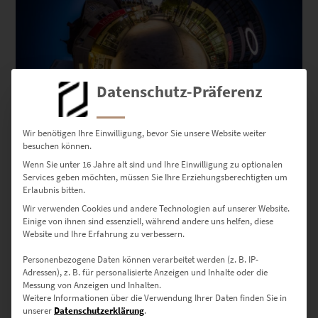
Datenschutz-Präferenz
Wir benötigen Ihre Einwilligung, bevor Sie unsere Website weiter
besuchen können.
Wenn Sie unter 16 Jahre alt sind und Ihre Einwilligung zu optionalen
Services geben möchten, müssen Sie Ihre Erziehungsberechtigten um
Erlaubnis bitten.
Wir verwenden Cookies und andere Technologien auf unserer Website.
Einige von ihnen sind essenziell, während andere uns helfen, diese
EZ00910 Planet Bahnhofstraße Böblingen
Website und Ihre Erfahrung zu verbessern.
€
26,90
–
€
749,00
Personenbezogene Daten können verarbeitet werden (z. B. IP-
Enthält 19% Mwst.
Adressen), z. B. für personalisierte Anzeigen und Inhalte oder die
zzgl.
Versand
Messung von Anzeigen und Inhalten.
Lieferzeit: ca. 10 Werktage
Weitere Informationen über die Verwendung Ihrer Daten finden Sie in
unserer
Datenschutzerklärung
.