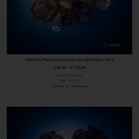
EZ00911 Planet Bahnhofstraße Böblingen Vol II
€
26,90
–
€
749,00
Enthält 19% Mwst.
zzgl.
Versand
Lieferzeit: ca. 10 Werktage
Dieses Produkt weist mehrere Varianten auf. Die Optionen können auf der Produktseite gewählt werden