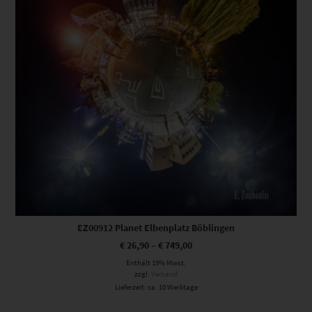
EZ00912 Planet Elbenplatz Böblingen
€
26,90
–
€
749,00
Enthält 19% Mwst.
zzgl.
Versand
Lieferzeit: ca. 10 Werktage