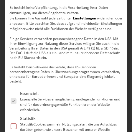
Dieses Produkt weist mehrere Varianten auf. Die Optionen können auf der Produktseite gewählt werden
Es besteht keine Verpflichtung, in die Verarbeitung Ihrer Daten
einzuwilligen, um dieses Angebot zu nutzen.
Sie können Ihre Auswahl jederzeit unter
Einstellungen
widerrufen oder
anpassen.
Bitte beachten Sie, dass aufgrund individueller Einstellungen
möglicherweise nicht alle Funktionen der Website verfügbar sind.
Einige Services verarbeiten personenbezogene Daten in den USA. Mit
Ihrer Einwilligung zur Nutzung dieser Services willigen Sie auch in die
Verarbeitung Ihrer Daten in den USA gemäß Art. 49 (1) lit. a GDPR ein.
Der EuGH stuft die USA als ein Land mit unzureichendem Datenschutz
nach EU-Standards ein.
Es besteht beispielsweise die Gefahr, dass US-Behörden
personenbezogene Daten in Überwachungsprogrammen verarbeiten,
ohne dass für Europäerinnen und Europäer eine Klagemöglichkeit
besteht.
Es folgt eine Liste der Service-Gruppen, für die eine Einwilligung erte
Essenziell
Essenzielle Services ermöglichen grundlegende Funktionen und
sind für das ordnungsgemäße Funktionieren der Website
erforderlich.
Statistik
Statistik-Cookies sammeln Nutzungsdaten, die uns Aufschluss
EZ00908 Planet Schlossgarten Stuttgart
darüber geben, wie unsere Besucher mit unserer Website