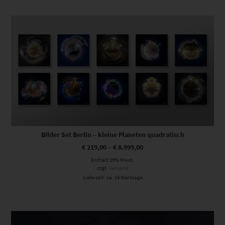
Dieses Produkt weist mehrere Varianten auf. Die Optionen können auf der Produktseite gewählt werden
Bilder Set Berlin – kleine Planeten quadratisch
€
219,00
–
€
8.999,00
Enthält 19% Mwst.
zzgl.
Versand
Lieferzeit: ca. 14 Werktage