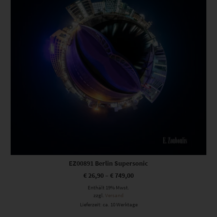
EZ00891 Berlin Supersonic
€
26,90
–
€
749,00
Enthält 19% Mwst.
zzgl.
Versand
Lieferzeit: ca. 10 Werktage