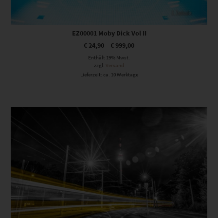
EZ00001 Moby Dick Vol II
€
24,90
–
€
999,00
Enthält 19% Mwst.
zzgl.
Versand
Lieferzeit: ca. 10 Werktage