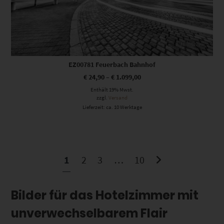
EZ00781 Feuerbach Bahnhof
€
24,90
–
€
1.099,00
Enthält 19% Mwst.
zzgl.
Versand
Lieferzeit: ca. 10 Werktage
1
2
3
…
10
Bilder für das Hotelzimmer mit
unverwechselbarem Flair