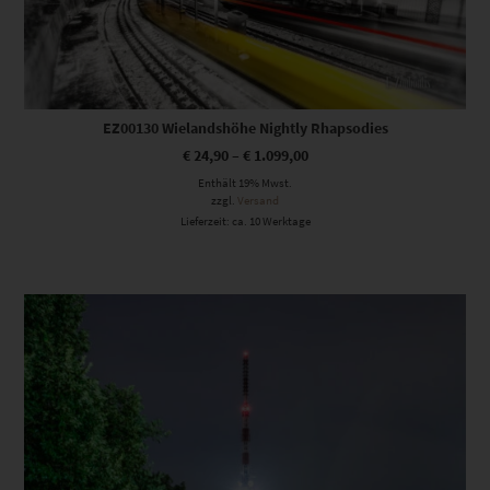
EZ00130 Wielandshöhe Nightly Rhapsodies
€
24,90
–
€
1.099,00
Enthält 19% Mwst.
zzgl.
Versand
Lieferzeit: ca. 10 Werktage
Dieses Produkt weist mehrere Varianten auf. Die Optionen können auf der Produktseite gewählt werden