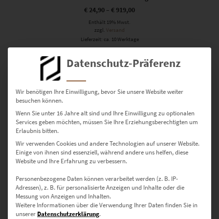
€
24,90
–
€
919,00
Enthält 19% Mwst.
zzgl.
Versand
Lieferzeit: ca. 10 Werktage
Datenschutz-Präferenz
Dieses Produkt weist mehrere Varianten auf. Die Optionen können auf der Produktseite gewählt werden
Wir benötigen Ihre Einwilligung, bevor Sie unsere Website weiter
besuchen können.
Wenn Sie unter 16 Jahre alt sind und Ihre Einwilligung zu optionalen
Services geben möchten, müssen Sie Ihre Erziehungsberechtigten um
EZ00445 Stuttgart City Skyline BW
Erlaubnis bitten.
€
24,90
–
€
569,00
Wir verwenden Cookies und andere Technologien auf unserer Website.
Einige von ihnen sind essenziell, während andere uns helfen, diese
Enthält 19% Mwst.
Website und Ihre Erfahrung zu verbessern.
zzgl.
Versand
Lieferzeit: ca. 10 Werktage
Personenbezogene Daten können verarbeitet werden (z. B. IP-
Adressen), z. B. für personalisierte Anzeigen und Inhalte oder die
Messung von Anzeigen und Inhalten.
Dieses Produkt weist mehrere Varianten auf. Die Optionen können auf der Produktseite gewählt werden
Weitere Informationen über die Verwendung Ihrer Daten finden Sie in
unserer
Datenschutzerklärung
.