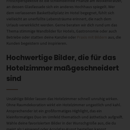
Froschperspektive ist die schwindelfreie Pflanze am Wolkenkratzer,
an dessen Glasfassade sich ein anderes Hochhaus spiegelt. Wer
dem verlassenen Basketballplatz im Hotel begegnet, fühlt sich
vielleicht an unerfüllte Lebensträume erinnert, die nach dem
Urlaub verwirklicht werden. Gerne beraten wir dich rund um das
Thema stimmige Wandbilder für Hotels, Gastronomie oder auch
Betriebe oder statten deine Kanzlei oder
Praxis mit Bildern
aus, die
Kunden begeistern und inspirieren.
Hochwertige Bilder, die für das
Hotelzimmer maßgeschneidert
sind
Unzählige Bilder lassen das Hotelzimmer schnell unruhig wirken.
Ohne Raumdekoration wirkt ein Hotelzimmer ungastlich und kahl.
Ansprechender ist ein großformatiges Highlight, das ein
kleinformatiges Duo im Umfeld thematisch und ästhetisch aufgreift.
Wähle deine favorisierten Bilder in der Wunschgröße aus, die du
meist als Leinwand oder Acrylglas-Kunst bestellen kannst.