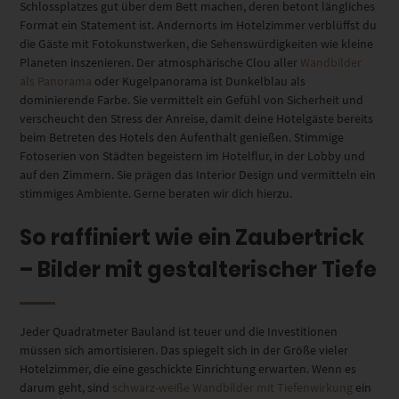
Schlossplatzes gut über dem Bett machen, deren betont längliches
Format ein Statement ist. Andernorts im Hotelzimmer verblüffst du
die Gäste mit Fotokunstwerken, die Sehenswürdigkeiten wie kleine
Planeten inszenieren. Der atmosphärische Clou aller
Wandbilder
als Panorama
oder Kugelpanorama ist Dunkelblau als
dominierende Farbe. Sie vermittelt ein Gefühl von Sicherheit und
verscheucht den Stress der Anreise, damit deine Hotelgäste bereits
beim Betreten des Hotels den Aufenthalt genießen. Stimmige
Fotoserien von Städten begeistern im Hotelflur, in der Lobby und
auf den Zimmern. Sie prägen das Interior Design und vermitteln ein
stimmiges Ambiente. Gerne beraten wir dich hierzu.
So raffiniert wie ein Zaubertrick
– Bilder mit gestalterischer Tiefe
Jeder Quadratmeter Bauland ist teuer und die Investitionen
müssen sich amortisieren. Das spiegelt sich in der Größe vieler
Hotelzimmer, die eine geschickte Einrichtung erwarten. Wenn es
darum geht, sind
schwarz-weiße Wandbilder mit Tiefenwirkung
ein