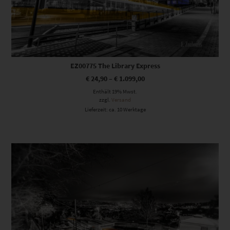
EZ00775 The Library Express
€
24,90
–
€
1.099,00
Enthält 19% Mwst.
zzgl.
Versand
Lieferzeit: ca. 10 Werktage
Dieses Produkt weist mehrere Varianten auf. Die Optionen können auf der Produktseite gewählt werden