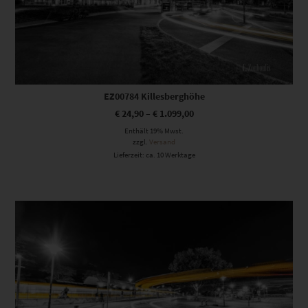
EZ00784 Killesberghöhe
€
24,90
–
€
1.099,00
Enthält 19% Mwst.
zzgl.
Versand
Lieferzeit: ca. 10 Werktage
Dieses Produkt weist mehrere Varianten auf. Die Optionen können auf der Produktseite gewählt werden