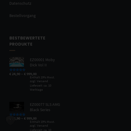
Datenschutz
Bestellvorgang
BESTBEWERTETE
PRODUKTE
EZ00001 Moby
Dick Vol II
–
€
24,90
€
999,00
Bewertet mit
5.00
von 5
Enthält 19% Mwst.
zzgl.
Versand
Lieferzeit: ca. 10
Werktage
EZ00077 SLS AMG
Black Series
–
€
24,90
€
999,00
Bewertet mit
5.00
von 5
Enthält 19% Mwst.
zzgl.
Versand
Lieferzeit: ca. 10