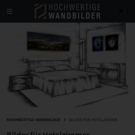
Springe
zum
0
Inhalt
HOCHWERTIGE WANDBILDER
BILDER FÜR HOTELZIMMER
Bilder für Hotelzimmer