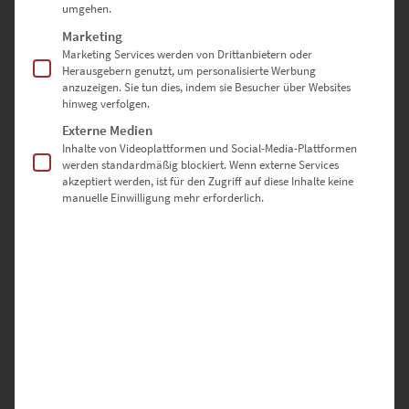
umgehen.
Marketing
Marketing Services werden von Drittanbietern oder
Herausgebern genutzt, um personalisierte Werbung
anzuzeigen. Sie tun dies, indem sie Besucher über Websites
hinweg verfolgen.
EZ01005 Fernsehturm Stuttgart Schwarz Weiss Rot
Externe Medien
Inhalte von Videoplattformen und Social-Media-Plattformen
€
24,90
–
€
999,00
werden standardmäßig blockiert. Wenn externe Services
Enthält 19% Mwst.
akzeptiert werden, ist für den Zugriff auf diese Inhalte keine
zzgl.
Versand
manuelle Einwilligung mehr erforderlich.
Lieferzeit: ca. 10 Werktage
Dieses Produkt weist mehrere Varianten auf. Die Optionen können auf der Produktseite gewählt werden