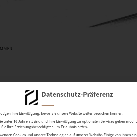
IMMER
Datenschutz-Präferenz
ötigen Ihre Einwilligung, bevor Sie unsere Website weiter besuchen können.
e unter 16 Jahre alt sind und Ihre Einwilligung zu optionalen Services geben möcht
Sie Ihre Erziehungsberechtigten um Erlaubnis bitten.
Dieses Produkt weist mehrere Varianten auf. Die Optionen können auf der Produktseite gewählt werden
wenden Cookies und andere Technologien auf unserer Website. Einige von ihnen sin