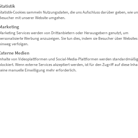
Dieses Produkt weist mehrere Varianten auf. Die Optionen können auf der Produktseite gewählt werden
Statistik
Statistik-Cookies sammeln Nutzungsdaten, die uns Aufschluss darüber geben, wie un
Besucher mit unserer Website umgehen.
Marketing
Marketing Services werden von Drittanbietern oder Herausgebern genutzt, um
personalisierte Werbung anzuzeigen. Sie tun dies, indem sie Besucher über Websites
hinweg verfolgen.
Externe Medien
Inhalte von Videoplattformen und Social-Media-Plattformen werden standardmäßi
blockiert. Wenn externe Services akzeptiert werden, ist für den Zugriff auf diese Inha
keine manuelle Einwilligung mehr erforderlich.
EZ00130 Wielandshöhe Nightly Rhapsodies
€
24,90
–
€
1.099,00
Enthält 19% Mwst.
zzgl.
Versand
Lieferzeit: ca. 10 Werktage