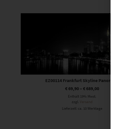
Dieses Produkt weist mehrere Varianten auf. Die Optionen können auf der Produktseite gewählt werden
EZ00114 Frankfurt Skyline Panorama
€
69,90
–
€
689,00
Enthält 19% Mwst.
zzgl.
Versand
Lieferzeit: ca. 10 Werktage