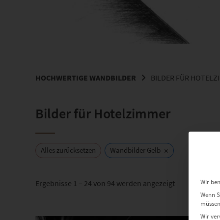
HOCHWERTIGE WANDBILDER
BILDER FÜR HOTELZ
Bilder für Hotelzimmer
×
Alles zurücksetzen
Wandbilder Gelb
Wir ben
Nach
Ergebnisse 1 – 24 von 94 werden angezeigt
Beliebtheit
Wenn Si
müssen 
sortiert
Dieses Produkt weist mehrere Varianten auf. Die Optionen können auf der Produktseite gewählt werden
Wir ver