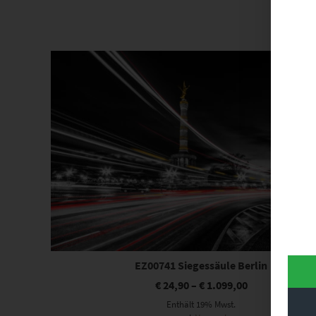
Dieses Produkt weist mehrere Varianten auf. Die Optionen können auf der Produktseite gewählt werden
EZ00741 Siegessäule Berlin
€
24,90
–
€
1.099,00
Enthält 19% Mwst.