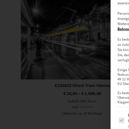
essenzi
Persone
Anzeige
Weitere
Datens
Es best
zu nutz
Sie kön
Sie, da
verfügb
Einige 
Nutzung
49 (1) 
EU-Stan
EZ00825 Ghost Tram Vienna
€
24,90
–
€
1.099,00
Es best
Überwa
Enthält 19% Mwst.
Klagemö
zzgl.
Versand
Lieferzeit: ca. 10 Werktage
Es fol