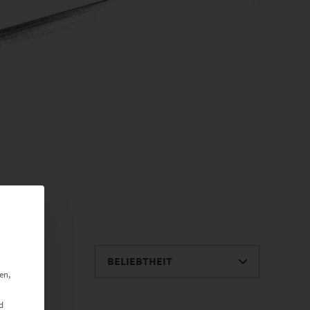
en,
d