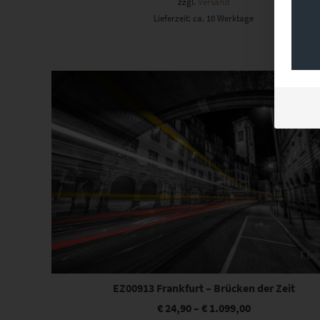
zzgl.
Versand
Lieferzeit: ca. 10 Werktage
Dieses Produkt weist mehrere Varianten auf. Die Optionen können auf der Produktseite gewählt werden
EZ00913 Frankfurt – Brücken der Zeit
€
24,90
–
€
1.099,00