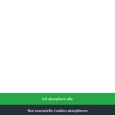
Dieses Produkt weist mehrere Varianten auf. Die Optionen können auf der Produktseite gewählt werden
EZ01000 Zahnradbahn Marienplatz Gen IV
Ich akzeptiere alle
€
24,90
–
€
1.099,00
Nur essenzielle Cookies akzeptieren
Enthält 19% Mwst.