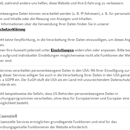
ell, während andere uns helfen, diese Website und Ihre Erfahrung zu verbessern.
nbezogene Daten können verarbeitet werden (z. B. IP-Adressen), z. B. für personalis
n und Inhalte oder die Messung von Anzeigen und Inhalten.
 Informationen über die Verwendung Ihrer Daten finden Sie in unserer
chutzerklärung
.
eht keine Verpflichtung, in die Verarbeitung Ihrer Daten einzuwilligen, um dieses An
en.
nen Ihre Auswahl jederzeit unter
Einstellungen
widerrufen oder anpassen.
Bitte b
ss aufgrund individueller Einstellungen möglicherweise nicht alle Funktionen der We
ar sind.
Services verarbeiten personenbezogene Daten in den USA. Mit Ihrer Einwilligung zur
 dieser Services willigen Sie auch in die Verarbeitung Ihrer Daten in den USA gemäß
lit. a GDPR ein. Der EuGH stuft die USA als ein Land mit unzureichendem Datenschut
dards ein.
EZ00788 Stuttgart At the Speed of Light
€
24,90
–
€
1.099,00
eht beispielsweise die Gefahr, dass US-Behörden personenbezogene Daten in
chungsprogrammen verarbeiten, ohne dass für Europäerinnen und Europäer eine
Enthält 19% Mwst.
glichkeit besteht.
zzgl.
Versand
Lieferzeit: ca. 10 Werktage
gt eine Liste der Service-Gruppen, für die eine Einwilligung erteil
Essenziell
Essenzielle Services ermöglichen grundlegende Funktionen und sind für das
ordnungsgemäße Funktionieren der Website erforderlich.