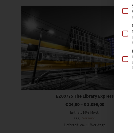
Dieses Produkt weist mehrere Varianten auf. Die Optionen können auf der Produktseite gewählt werden
EZ00775 The Library Express
€
24,90
–
€
1.099,00
Enthält 19% Mwst.
zzgl.
Versand
Lieferzeit: ca. 10 Werktage