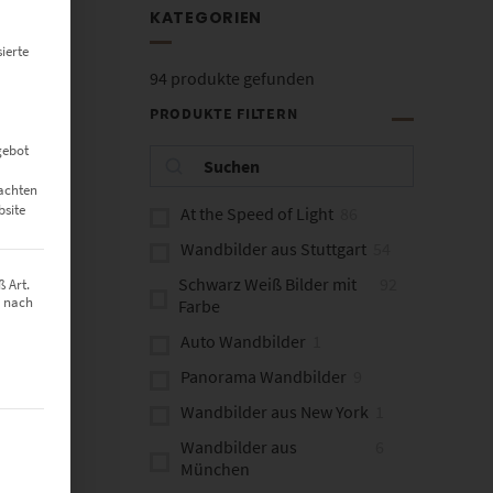
KATEGORIEN
ierte
94
produkte gefunden
PRODUKTE FILTERN
gebot
eachten
bsite
At the Speed of Light
86
Wandbilder aus Stuttgart
54
Schwarz Weiß Bilder mit
92
 Art.
z nach
Farbe
Auto Wandbilder
1
Panorama Wandbilder
9
Wandbilder aus New York
1
t werden kann. Die erste Service-Gruppe ist essenziell und kann nich
Wandbilder aus
6
München