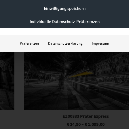
zzgl.
Versand
Lieferzeit: ca. 10 Werktage
Einwilligung speichern
Individuelle Datenschutz-Präferenzen
Dieses Produkt weist mehrere Varianten auf. Die Optionen können auf der Produktseite gewählt werden
Präferenzen
Datenschutzerklärung
Impressum
EZ00833 Prater Express
€
24,90
–
€
1.099,00