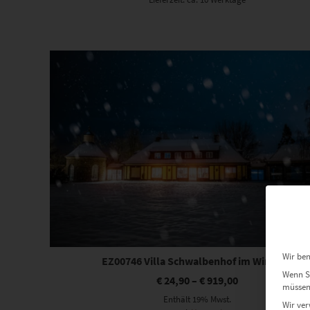
Dieses Produkt weist mehrere Varianten auf. Die Optionen können auf der Produktseite gewählt werden
Wir ben
EZ00746 Villa Schwalbenhof im Winter II
Wenn Si
€
24,90
–
€
919,00
müssen 
Enthält 19% Mwst.
Wir ver