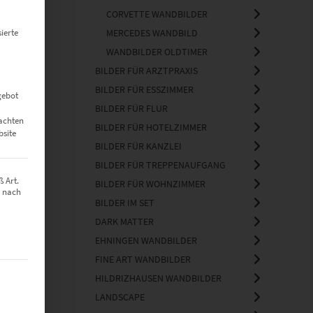
CORVETTE WANDBILDER
ierte
MERCEDES WANDBILD
WANDBILDER OLDTIMER
BILDER FÜR ARZTPRAXIS
BILDER FÜR ESSZIMMER
gebot
BILDER FÜR FLUR
eachten
BILDER FÜR HOTELZIMMER
bsite
BILDER FÜR KANZLEI
BILDER FÜR TREPPENAUFGANG
 Art.
BILDER FÜR WOHNZIMMER
z nach
BILDER IM SET
DARK MATTER
EHNINGEN WANDBILDER
FINE ART WANDBILDER
t werden kann. Die erste Service-Gruppe ist essenziell und kann nich
HILDRIZHAUSEN WANDBILDER
LANDSCAPE