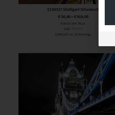
EZ00327 Stuttgart Sillenbuch
€
24,90
–
€
919,00
Enthält 19% Mwst.
zzgl.
Versand
Lieferzeit: ca. 10 Werktage
Dieses Produkt weist mehrere Varianten auf. Die Optionen können auf der Produktseite gewählt werden