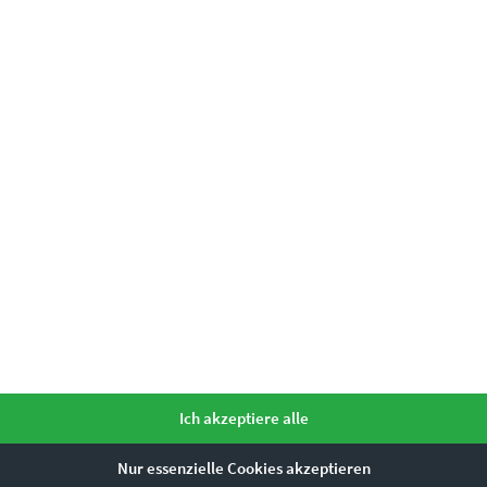
EZ00335 Bubenbad
€
24,90
–
€
919,00
Enthält 19% Mwst.
zzgl.
Versand
Lieferzeit: ca. 10 Werktage
Dieses Produkt weist mehrere Varianten auf. Die Optionen können auf der Produktseite gewählt werden
Ich akzeptiere alle
Nur essenzielle Cookies akzeptieren