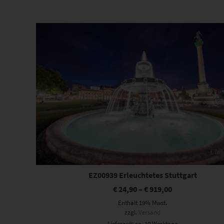
Beliebtheit
sortiert
Dieses Produkt weist mehrere Varianten auf. Die Optionen können auf der Produktseite gewählt werden
EZ00939 Erleuchtetes Stuttgart
€
24,90
–
€
919,00
Enthält 19% Mwst.
zzgl.
Versand
Lieferzeit: ca. 10 Werktage