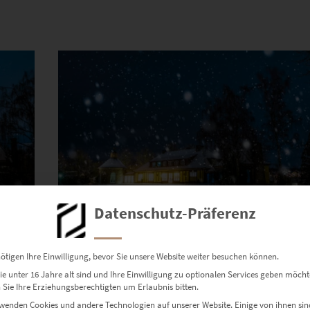
Dieses Produkt weist mehrere Varianten auf. Die Optionen können auf der Produktseite gewählt werden
Datenschutz-Präferenz
ötigen Ihre Einwilligung, bevor Sie unsere Website weiter besuchen können.
EZ00745 Villa Schwalbenhof im Winter
e unter 16 Jahre alt sind und Ihre Einwilligung zu optionalen Services geben möcht
€
24,90
–
€
919,00
Sie Ihre Erziehungsberechtigten um Erlaubnis bitten.
Enthält 19% Mwst.
wenden Cookies und andere Technologien auf unserer Website. Einige von ihnen sin