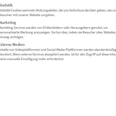
Enthält 19% Mwst.
Statistik
zzgl.
Versand
Statistik-Cookies sammeln Nutzungsdaten, die uns Aufschluss darüber geben, wie un
Lieferzeit: ca. 10 Werktage
Besucher mit unserer Website umgehen.
Marketing
Marketing Services werden von Drittanbietern oder Herausgebern genutzt, um
Dieses Produkt weist mehrere Varianten auf. Die Optionen können auf der Produktseite gewählt werden
personalisierte Werbung anzuzeigen. Sie tun dies, indem sie Besucher über Websites
hinweg verfolgen.
Externe Medien
Inhalte von Videoplattformen und Social-Media-Plattformen werden standardmäßi
blockiert. Wenn externe Services akzeptiert werden, ist für den Zugriff auf diese Inha
keine manuelle Einwilligung mehr erforderlich.
EZ00463 Abb Tower Degerloch