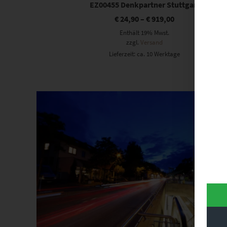
EZ00455 Denkpartner Stuttgart
€
24,90
–
€
919,00
Enthält 19% Mwst.
zzgl.
Versand
Lieferzeit: ca. 10 Werktage
Dieses Produkt weist mehrere Varianten auf. Die Optionen können auf der Produktseite gewählt werden