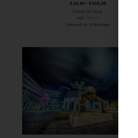
€
24,90
–
€
919,00
Enthält 19% Mwst.
zzgl.
Versand
Lieferzeit: ca. 10 Werktage
Dieses Produkt weist mehrere Varianten auf. Die Optionen können auf der Produktseite gewählt werden