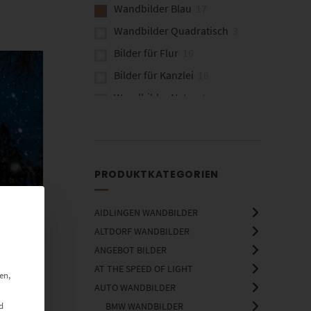
Wandbilder Blau
17
Wandbilder Quadratisch
3
Bilder für Flur
16
Bilder für Kanzlei
16
Wandbilder Natur
1
Wandbilder Architektur
1
Brücken
3
PRODUKTKATEGORIEN
AIDLINGEN WANDBILDER
ALTDORF WANDBILDER
ANGEBOT BILDER
AT THE SPEED OF LIGHT
en,
AUTO WANDBILDER
d
BMW WANDBILDER