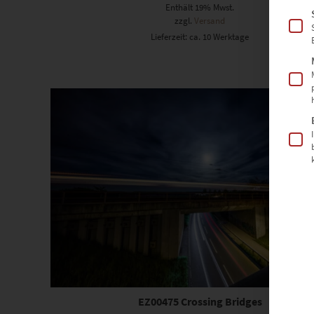
Enthält 19% Mwst.
zzgl.
Versand
Lieferzeit: ca. 10 Werktage
Dieses Produkt weist mehrere Varianten auf. Die Optionen können auf der Produktseite gewählt werden
EZ00475 Crossing Bridges