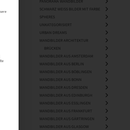
PANORAMA WANDBILDER
SCHWARZ WEISS BILDER MIT FARBE
sere
SPHERES
UNKATEGORISIERT
URBAN DREAMS
WANDBILDER ARCHITEKTUR
BRÜCKEN
g
WANDBILDER AUS AMSTERDAM
lte
WANDBILDER AUS BERLIN
WANDBILDER AUS BÖBLINGEN
WANDBILDER AUS BONN
WANDBILDER AUS DRESDEN
WANDBILDER AUS EDINBURGH
WANDBILDER AUS ESSLINGEN
WANDBILDER AUS FRANKFURT
WANDBILDER AUS GÄRTRINGEN
WANDBILDER AUS GLASGOW