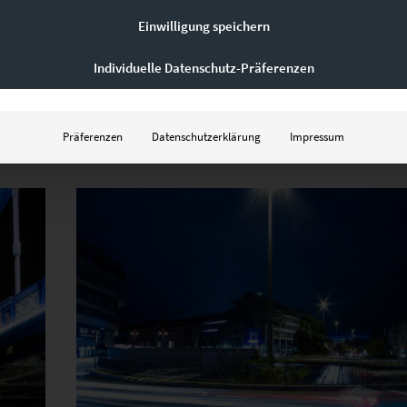
Einwilligung speichern
EZ00736 Bridging Böblingen
€
24,90
–
€
919,00
Individuelle Datenschutz-Präferenzen
Enthält 19% Mwst.
zzgl.
Versand
Lieferzeit: ca. 10 Werktage
Präferenzen
Datenschutzerklärung
Impressum
Dieses Produkt weist mehrere Varianten auf. Die Optionen können auf der Produktseite gewählt werden