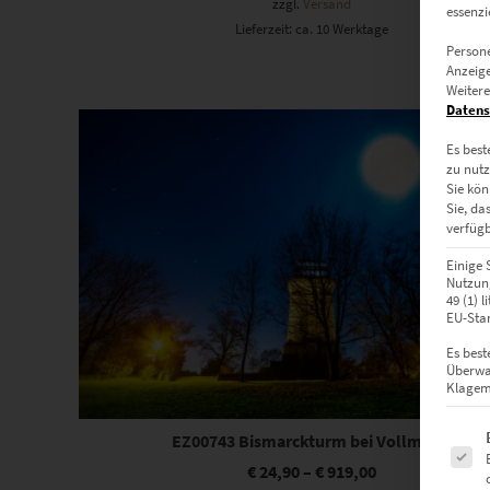
zzgl.
Versand
essenzi
Lieferzeit: ca. 10 Werktage
Persone
Anzeige
Weitere
Dieses Produkt weist mehrere Varianten auf. Die Optionen können auf der Produktseite gewählt werden
Datens
Es best
zu nutz
Sie kön
Sie, da
verfügb
Einige 
Nutzung
49 (1) 
EU-Stan
Es best
Überwa
Klagemö
Es fol
EZ00743 Bismarckturm bei Vollmond
€
24,90
–
€
919,00