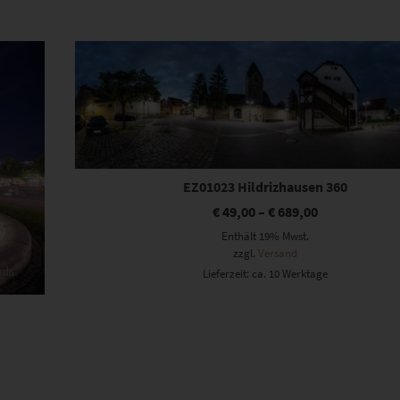
Dieses Produkt weist mehrere Varianten auf. Die Optionen können auf der Produktseite gewählt werden
EZ01023 Hildrizhausen 360
€
49,00
–
€
689,00
Enthält 19% Mwst.
zzgl.
Versand
Lieferzeit: ca. 10 Werktage